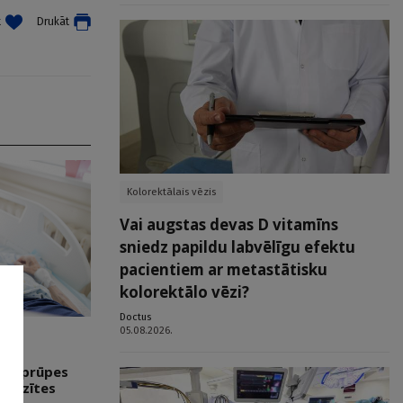
t
Drukāt
Kolorektālais vēzis
Vai augstas devas D vitamīns
sniedz papildu labvēlīgu efektu
pacientiem ar metastātisku
kolorektālo vēzi?
Doctus
05.08.2026.
vās aprūpes
s vizītes