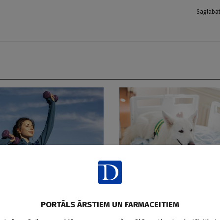
Saglabā
Kanisterapija
s trešdaļas Latvijas
Stradiņa slimnīcas Paliatī
PORTĀLS ĀRSTIEM UN FARMACEITIEM
ikdienā kustas pārāk maz
centrā īsteno kanisterapija