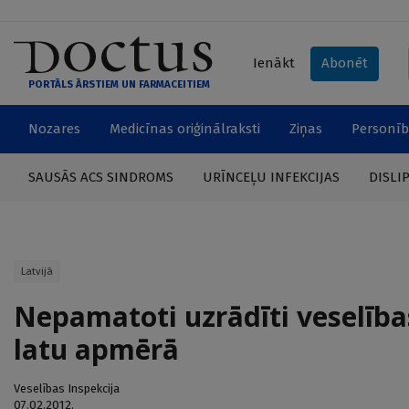
Ienākt
Abonēt
PORTĀLS ĀRSTIEM UN FARMACEITIEM
Nozares
Medicīnas oriģinālraksti
Ziņas
Personīb
SAUSĀS ACS SINDROMS
URĪNCEĻU INFEKCIJAS
DISLI
Latvijā
Nepamatoti uzrādīti veselīb
latu apmērā
Veselības Inspekcija
07.02.2012.