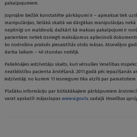
pakalpojumiem.
Joprojām biežāk konstatētie pārkāpumi ir – apmaksai tiek uzrā
manipulācijas, lielākā skaitā vai dārgākas manipulācijas nekā
nepilnīgi un maldinoši, dažkārt kā maksas pakalpojumi ir nor
pacientiem netiek izsniegti maksājumus apliecinoši dokumenti
ko nodrošina praksēs piesaistītās otrās māsas. Atsevišķos ga
darba laikam – 40 stundas nedēļā.
Palielinājies iedzīvotāju skaits, kuri vērsušies Veselības inspe
neatbilstību pacienta ārstēšanā. 2011.gadā pēc iepazīšanās ar
iedzīvotāji, no kuriem 11 iesniegumi tika atzīti par pamatotie
Plašāku informāciju par būtiskākajiem pārkāpumiem ārstniec
varat apskatīt mājaslapas
www.vi.gov.lv
, sadaļā
Veselības aprū