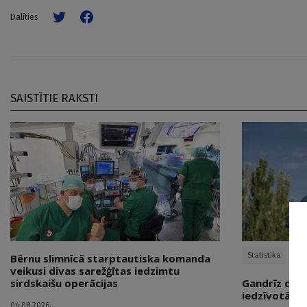
Dalīties
SAISTĪTIE RAKSTI
Statistika
Bērnu slimnīcā starptautiska komanda
veikusi divas sarežģītas iedzimtu
sirdskaišu operācijas
Gandrīz diva
iedzīvotāju 
04.08.2026.