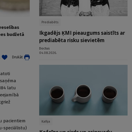
Prediabēts
veselības
Ikgadējs ĶMI pieaugums saistīts ar
pes budžetā
prediabēta risku sievietēm
Doctus
04.08.2026.
t
Drukāt
atoti
nesaņēma
184 latu
ieejamībā
griež
u pacientiem
Kafija
-speciālistu)