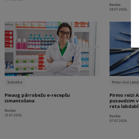
Doctus
28.07.2026.
Statistika
Pirmo reizi Latv
Pieaug pārrobežu e-recepšu
Pirmo reizi 
izmantošana
pusaudzim ve
reta labdabī
Doctus
13.07.2026.
Doctus
07.07.2026.