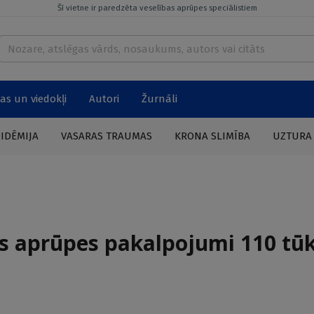
Šī vietne ir paredzēta veselības aprūpes speciālistiem
as un viedokļi
Autori
Žurnāli
PIDĒMIJA
VASARAS TRAUMAS
KRONA SLIMĪBA
UZTURA
as aprūpes pakalpojumi 110 tū