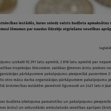
stniecības iestādēs, kuras sniedz valsts budžeta apmaksātus 
ēmusi lēmumus par naudas līdzekļu atgriešanu veselības aprū
Saglabā
jumu uzskaiti 92 291 latu apmērā, 2 818 latu apmērā par nepam
selības inspekcijas lēmumiem, vairākas ģimenes ārstu prakses 
ganizācijas pārkāpumiem pakalpojumu pieejamībā pacientiem 2
stīto otro māsu darba organizācijas pārkāpumiem pakalpojumu p
ā ārstniecības iestādēm piemēroti līgumsodi un 2421 lats ir jāat
rūpes budžeta izlietojuma pamatotību un pakalpojumu pieejamīb
enes ārstu) un sekundārās ambulatorās veselības aprūpes (ārstu