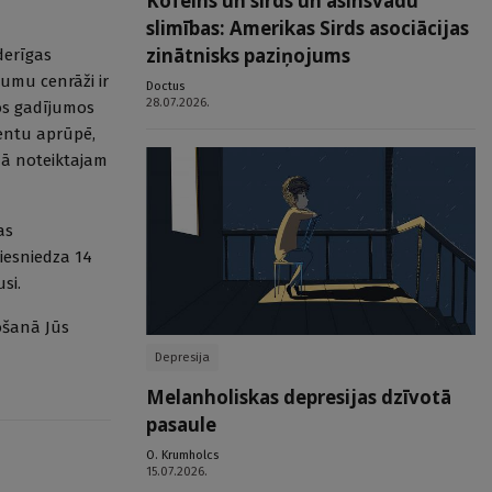
Kofeīns un sirds un asinsvadu
slimības: Amerikas Sirds asociācijas
zinātnisks paziņojums
derīgas
jumu cenrāži ir
Doctus
28.07.2026.
ķos gadījumos
ientu aprūpē,
mā noteiktajam
as
 iesniedza 14
si.
ošanā Jūs
Depresija
Melanholiskas depresijas dzīvotā
pasaule
O. Krumholcs
15.07.2026.