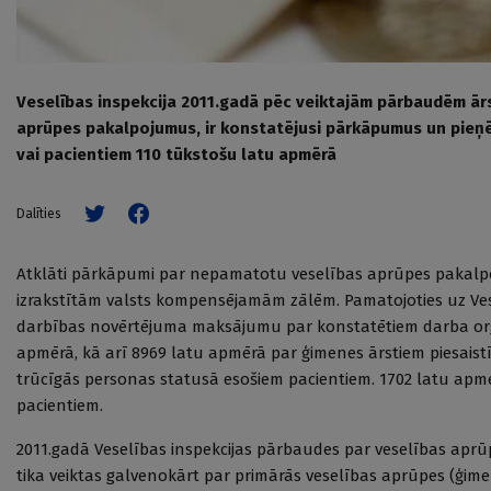
Veselības inspekcija 2011.gadā pēc veiktajām pārbaudēm ār
aprūpes pakalpojumus, ir konstatējusi pārkāpumus un pieņ
vai pacientiem 110 tūkstošu latu apmērā
Dalīties
Atklāti pārkāpumi par nepamatotu veselības aprūpes pakalpo
izrakstītām valsts kompensējamām zālēm. Pamatojoties uz Ve
darbības novērtējuma maksājumu par konstatētiem darba or
apmērā, kā arī 8969 latu apmērā par ģimenes ārstiem piesai
trūcīgās personas statusā esošiem pacientiem. 1702 latu apmēr
pacientiem.
2011.gadā Veselības inspekcijas pārbaudes par veselības ap
tika veiktas galvenokārt par primārās veselības aprūpes (ģim