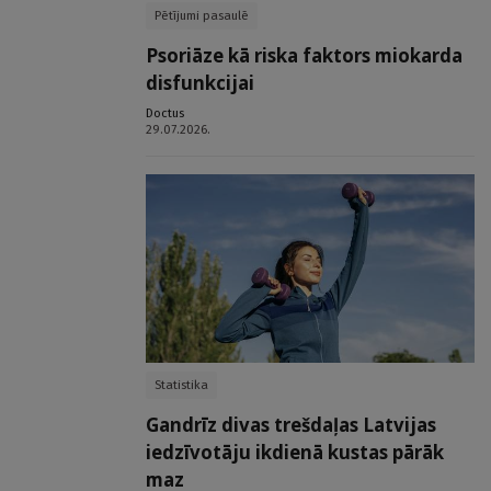
Pētījumi pasaulē
Psoriāze kā riska faktors miokarda
disfunkcijai
Doctus
29.07.2026.
Statistika
Gandrīz divas trešdaļas Latvijas
iedzīvotāju ikdienā kustas pārāk
maz