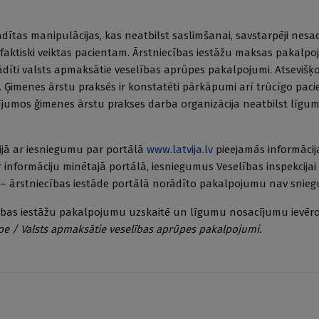
dītas manipulācijas, kas neatbilst saslimšanai, savstarpēji nesa
 faktiski veiktas pacientam. Ārstniecības iestāžu maksas pakalpo
ādīti valsts apmaksātie veselības aprūpes pakalpojumi. Atseviš
. Ģimenes ārstu praksēs ir konstatēti pārkāpumi arī trūcīgo pac
dījumos ģimenes ārstu prakses darba organizācija neatbilst līgu
kcijā ar iesniegumu par portālā
www.latvija.lv
pieejamās informācij
 informāciju minētajā portālā, iesniegumus Veselības inspekcijai
m – ārstniecības iestāde portālā norādīto pakalpojumu nav sniegu
ības iestāžu pakalpojumu uzskaitē un līgumu nosacījumu ievēr
pe / Valsts apmaksātie veselības aprūpes pakalpojumi.