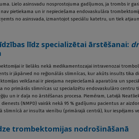
luma. Lielo asinsvadu nosprostojuma gadījumos, ja trombs ir ga
 nav pietiekama un ir nepieciešama endovaskulāra trombektomija
zņemts no asinsvada, izmantojot speciālu katetru, un tiek atja
dzības līdz specializētai ārstēšanai:
dr
a
ektomijai ir lielāks nekā medikamentozajai intravenozai trombolīze
ients ir jāpārved no reģionālās slimnīcas, kur akūts insults tika d
ktomijas veikšanai ir pieejama nepieciešamā aparatūra un speciāl
a no primārās slimnīcas uz specializētu endovaskulāro centru t
ģiju un ir daļa no ārstēšanas procesa. Piemēram, Latvijā Neatli
s dienests (NMPD) vairāk nekā 95 % gadījumu pacientus ar aizd
slimnīcā ar insulta vienību (primārajā centrā), kur iespējams ve
edze trombektomijas nodrošināšanā