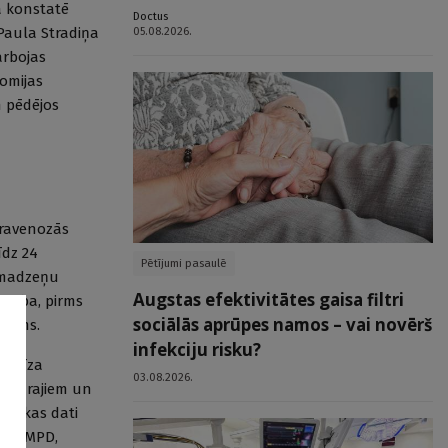
a konstatē
Doctus
 Paula Stradiņa
05.08.2026.
arbojas
omijas
n pēdējos
ntravenozās
īdz 24
Pētījumi pasaulē
 smadzeņu
Augstas efektivitātes gaisa filtri
otība, pirms
sociālās aprūpes namos – vai novērš
nākums.
infekciju risku?
i drīza
03.08.2026.
primārajiem un
ostikas dati
tam NMPD,