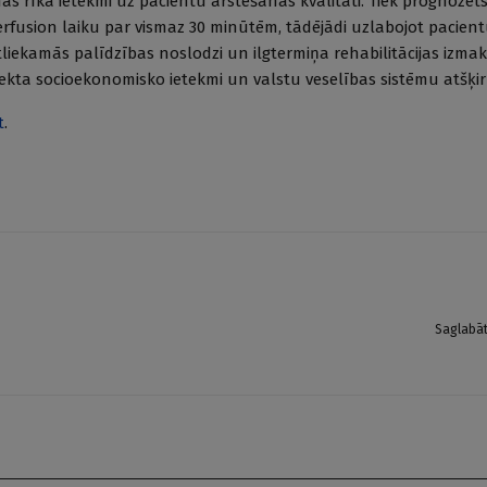
nas rīka ietekmi uz pacientu ārstēšanas kvalitāti. Tiek prognozēts,
rfusion laiku par vismaz 30 minūtēm, tādējādi uzlabojot pacien
liekamās palīdzības noslodzi un ilgtermiņa rehabilitācijas izmak
ojekta socioekonomisko ietekmi un valstu veselības sistēmu atšķir
t
.
Saglabā