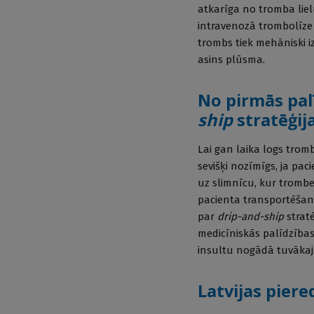
atkarīga no tromba lie
intravenozā trombolīze
trombs tiek mehāniski i
asins plūsma.
No pirmās palī
ship
stratēģij
Lai gan laika logs tromb
sevišķi nozīmīgs, ja pac
uz slimnīcu, kur trombe
pacienta transportēšan
par
drip-and-ship
stratē
medicīniskās palīdzība
insultu nogādā tuvākajā 
Latvijas pier