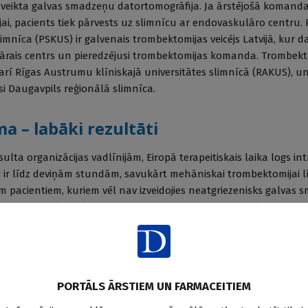
k veikta galvas smadzeņu datortomogrāfija. Ja ārstējošā komand
jai, pacients tiek pārvests uz slimnīcu ar endovaskulāro centru.
limnīca (PSKUS) ir galvenais trombektomijas veicējs Latvijā, kur d
lārais centrs un pieredzējusi trombektomijas komanda. Trombekt
 arī Rīgas Austrumu klīniskajā universitātes slimnīcā (RAKUS), u
si Daugavpils reģionālā slimnīca.
a – labāki rezultāti
sulta organizācijas vadlīnijām, Eiropā terapeitiskais laika logs i
 ir līdz deviņām stundām, savukārt mehāniskai trombektomijai l
m pacientiem, kuriem vēl nav izveidojies neatgriezenisks galvas
limnīcu reāllaika komunikācija un medicīnas darbinieku sagatav
nīcā, ir kritiski faktori, kas nosaka, cik veiksmīgs būs terapijas iz
n veiksmīga nogādāšana endovaskulārajā centrā, kā arī iespējam
ināta, pateicoties funkcionējošai komunikācijas sistēmai starp 
riem. Izmantojot
DataMed
informācijas sistēmu, medicīnas diagn
PORTĀLS ĀRSTIEM UN FARMACEITIEM
limnīcām reālajā laikā, savukārt, pateicoties valstī esošam vieno