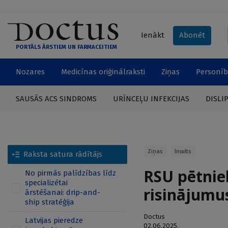
Ienākt
Abonēt
PORTĀLS ĀRSTIEM UN FARMACEITIEM
Nozares
Medicīnas oriģinālraksti
Ziņas
Personīb
SAUSĀS ACS SINDROMS
URĪNCEĻU INFEKCIJAS
DISLI
Ziņas
Insults
Raksta satura rādītājs
RSU pētnie
No pirmās palīdzības līdz
specializētai
risinājumus
ārstēšanai: drip-and-
ship stratēģija
Doctus
Latvijas pieredze
02.06.2025.