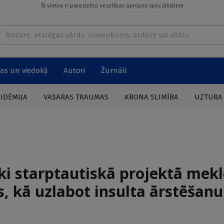
Šī vietne ir paredzēta veselības aprūpes speciālistiem
as un viedokļi
Autori
Žurnāli
PIDĒMIJA
VASARAS TRAUMAS
KRONA SLIMĪBA
UZTURA
ki starptautiskā projektā mekl
, kā uzlabot insulta ārstēšanu