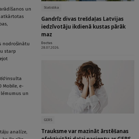
Statistika
parādīšanos un
s atkārtotas
Gandrīz divas trešdaļas Latvijas
bas,
iedzīvotāju ikdienā kustas pārāk
maz
Doctus
as nodrošinātu
28.07.2026.
nu starp
ejot
360
insulta
0 Mobile, e-
as lēmumus un
GERS
Trauksme var mazināt ārstēšanas
tāju analīze,
efektivitāti daļai pacientu ar GERS