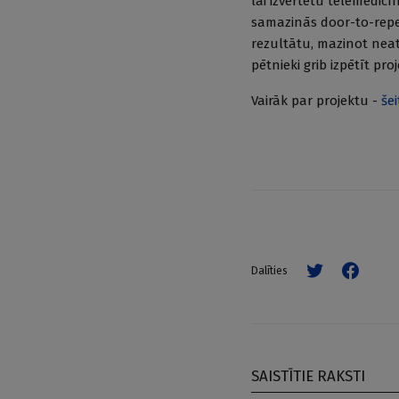
lai izvērtētu telemedicī
samazinās door-to-repe
rezultātu, mazinot neat
pētnieki grib izpētīt pr
Vairāk par projektu -
šei
Dalīties
SAISTĪTIE RAKSTI