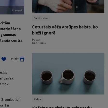
Freepik
Smēķēšana
 citām
Ceturtais vēža aprūpes balsts, ko
 samazināšana
bieži ignorē
programmas
Doctus
lārajā centrā
04.08.2026.
t
Drukāt
ešais
ar vairāk
ā tiek
(trombolīzi),
Kafija
ārt ir