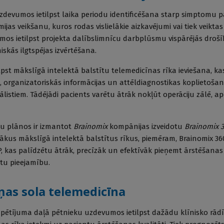
uzdevumos ietilpst laika periodu identificēšana starp simptomu 
as veikšanu, kuros rodas vislielākie aizkavējumi vai tiek veikta
os ietilpst projekta dalībslimnīcu darbplūsmu vispārējās drošī
skās ilgtspējas izvērtēšana.
ilpst mākslīgā intelektā balstītu telemedicīnas rīka ieviešana, k
, organizatoriskās informācijas un attēldiagnostikas koplietoša
listiem. Tādējādi pacients varētu ātrāk nokļūt operāciju zālē, ap
ku plānos ir izmantot
Brainomix
kompānijas izveidotu
Brainomix 
rākus mākslīgā intelektā balstītus rīkus, piemēram, Brainomix 36
P, kas palīdzētu ātrāk, precīzāk un efektīvāk pieņemt ārstēšan
tu pieejamību.
as sola telemedicīna
 pētījuma daļā pētnieku uzdevumos ietilpst dažādu klīnisko rādī