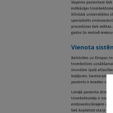
Vispirms pacientam tie
indikācijas trombektomi
Klīniskā universitātes s
specializēts endovasku
procedūras tiek veiktas
gados šo metodi ieviesu
Vienota sistēm
Balstoties uz Eiropas In
trombolīzes uzsākšanai
stundām īpaši atlasītie
bojājums. Savstarpēja s
pacients ir ieradies slim
Latvijā pacienta ātra u
trombektomija ir nodroš
endovaskulārajiem cent
tiek koplietoti starp s