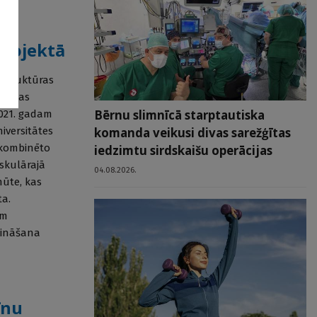
projektā
astruktūras
mšanas
Bērnu slimnīcā starptautiska
2021. gadam
niversitātes
komanda veikusi divas sarežģītas
 kombinēto
iedzimtu sirdskaišu operācijas
askulārajā
04.08.2026.
inūte, kas
ta.
ām
azināšana
īnu