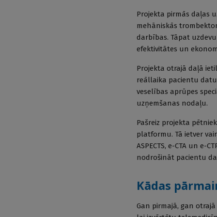
Projekta pirmās daļas 
mehāniskās trombektomij
darbības. Tāpat uzdevum
efektivitātes un ekonomi
Projekta otrajā daļā iet
reāllaika pacientu datu
veselības aprūpes speciā
uzņemšanas nodaļu.
Pašreiz projekta pētnie
platformu. Tā ietver vai
ASPECTS, e-CTA un e-CT
nodrošināt pacientu da
Kādas pārmaiņ
Gan pirmajā, gan otrajā