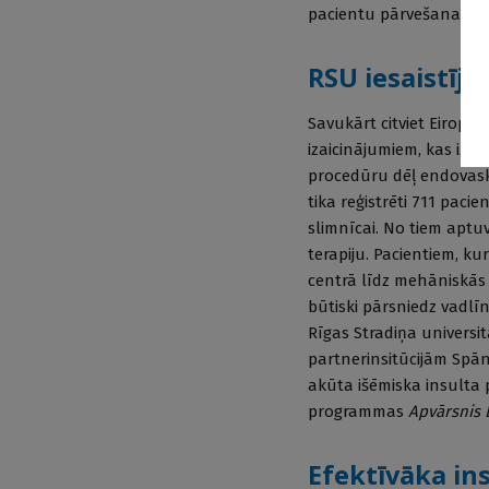
pacientu pārvešana uz s
RSU iesaistīju
Savukārt citviet Eiropa
izaicinājumiem, kas iz
procedūru dēļ endovasku
tika reģistrēti 711 paci
slimnīcai. No tiem aptu
terapiju. Pacientiem, ku
centrā līdz mehāniskā
būtiski pārsniedz vadlīn
Rīgas Stradiņa universit
partnerinsitūcijām Spāni
akūta išēmiska insulta 
programmas
Apvārsnis 
Efektīvāka in