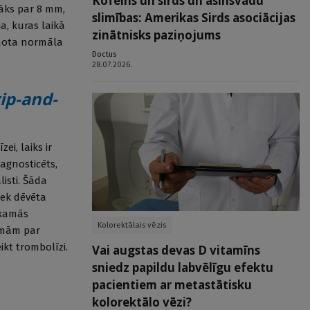
Kofeīns un sirds un asinsvadu
rāks par 8 mm,
slimības: Amerikas Sirds asociācijas
, kuras laikā
zinātnisks paziņojums
unota normāla
Doctus
28.07.2026.
ip-and-
i, laiks ir
iagnosticēts,
isti. Šāda
iek dēvēta
ekamās
Kolorektālais vēzis
omām par
ikt trombolīzi.
Vai augstas devas D vitamīns
sniedz papildu labvēlīgu efektu
pacientiem ar metastātisku
kolorektālo vēzi?