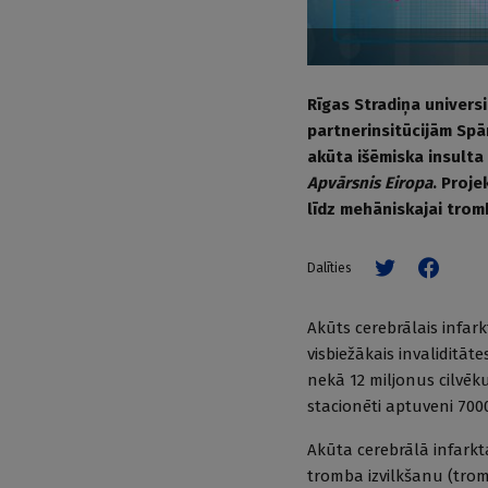
Rīgas Stradiņa universi
partnerinsitūcijām Spān
akūta išēmiska insulta
Apvārsnis Eiropa
. Proj
līdz mehāniskajai trom
Dalīties
Akūts cerebrālais infarkt
visbiežākais invaliditāt
nekā 12 miljonus cilvēku
stacionēti aptuveni 700
Akūta cerebrālā infarkt
tromba izvilkšanu (trom