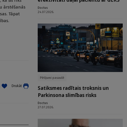
 ka šis rīks
tu ārstēšanās
Doctus
24.07.2026.
sas. Tāpat
ības.
Pētījumi pasaulē
t
Drukāt
Satiksmes radītais troksnis un
Parkinsona slimības risks
Doctus
27.07.2026.