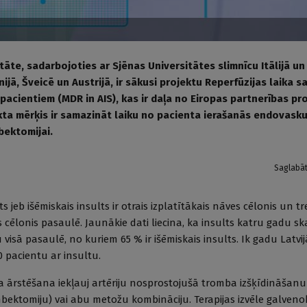
tāte, sadarbojoties ar Sjēnas Universitātes slimnīcu Itālijā un
ijā, Šveicē un Austrijā, ir sākusi projektu Reperfūzijas laika
 pacientiem (MDR in AIS), kas ir daļa no Eiropas partnerības 
ekta mērķis ir samazināt laiku no pacienta ierašanās endovasku
bektomijai.
Saglabā
s jeb išēmiskais insults ir otrais izplatītākais nāves cēlonis un tr
es cēlonis pasaulē. Jaunākie dati liecina, ka insults katru gadu sk
 visā pasaulē, no kuriem 65 % ir išēmiskais insults. Ik gadu Latvij
0 pacientu ar insultu.
a ārstēšana iekļauj artēriju nosprostojušā tromba izšķīdināšanu 
bektomiju) vai abu metožu kombināciju. Terapijas izvēle galvenok