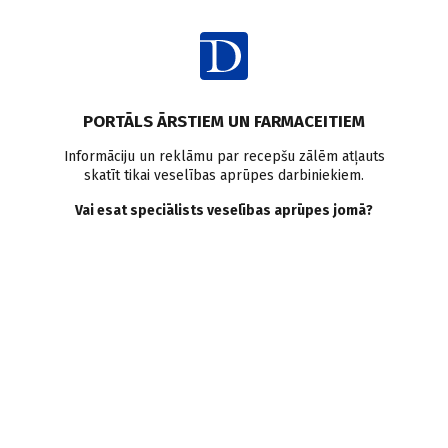
Ienākt
Ziņas
Pētījumi pasaulē
Ķirurģija
GLP–1 receptoru agonisti
PORTĀLS ĀRSTIEM UN FARMACEITIEM
Komplikācijas
Informāciju un reklāmu par recepšu zālēm atļauts
skatīt tikai veselības aprūpes darbiniekiem.
GLP–1 receptoru agonisti un
Vai esat speciālists veselības aprūpes jomā?
kuņģa atlieku saturs pirms
anestēzijas
Doctus
13.03.2024.