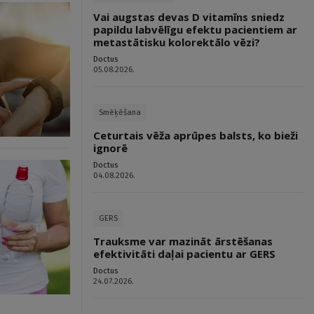
Vai augstas devas D vitamīns sniedz
papildu labvēlīgu efektu pacientiem ar
metastātisku kolorektālo vēzi?
Doctus
05.08.2026.
Smēķēšana
Ceturtais vēža aprūpes balsts, ko bieži
ignorē
Doctus
04.08.2026.
GERS
Trauksme var mazināt ārstēšanas
efektivitāti daļai pacientu ar GERS
Doctus
24.07.2026.