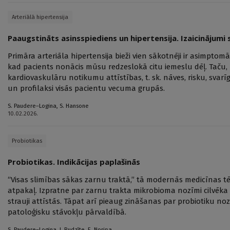
Arteriālā hipertensija
Paaugstināts asinsspiediens un hipertensija. Izaicinājumi 
Primāra arteriāla hipertensija bieži vien sākotnēji ir asimptomā
kad pacients nonācis mūsu redzeslokā citu iemeslu dēļ. Taču
kardiovaskulāru notikumu attīstības, t. sk. nāves, risku, svar
un profilaksi visās pacientu vecuma grupās.
S. Paudere–Logina
,
S. Hansone
10.02.2026.
Probiotikas
Probiotikas. Indikācijas paplašinās
“Visas slimības sākas zarnu traktā,” tā modernās medicīnas tē
atpakaļ. Izpratne par zarnu trakta mikrobioma nozīmi cilvēk
strauji attīstās. Tāpat arī pieaug zināšanas par probiotiku no
patoloģisku stāvokļu pārvaldībā.
S. Paudere–Logina
,
J. Rudzīte
,
E. Noriņa