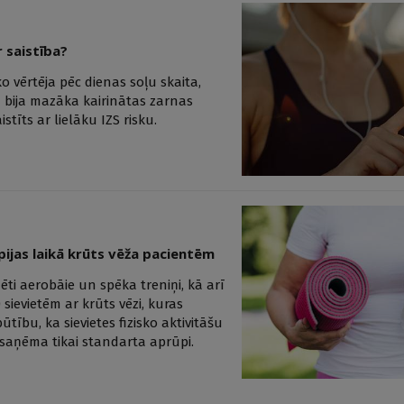
r saistība?
ko vērtēja pēc dienas soļu skaita,
– bija mazāka kairinātas zarnas
stīts ar lielāku IZS risku.
apijas laikā krūts vēža pacientēm
ti aerobāie un spēka treniņi, kā arī
 sievietēm ar krūts vēzi, kuras
ību, ka sievietes fizisko aktivitāšu
saņēma tikai standarta aprūpi.