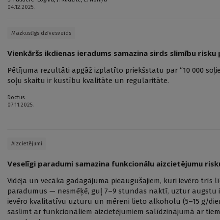
04.12.2025.
Mazkustīgs dzīvesveids
Vienkāršs ikdienas ieradums samazina sirds slimību risku
Pētījuma rezultāti apgāž izplatīto priekšstatu par “10 000 soļi
soļu skaitu ir kustību kvalitāte un regularitāte.
Doctus
07.11.2025.
Aizcietējumi
Veselīgi paradumi samazina funkcionālu aizcietējumu risk
Vidēja un vecāka gadagājuma pieaugušajiem, kuri ievēro trīs lī
paradumus — nesmēķē, guļ 7–9 stundas naktī, uztur augstu int
ievēro kvalitatīvu uzturu un mēreni lieto alkoholu (5–15 g/die
saslimt ar funkcionāliem aizcietējumiem salīdzinājumā ar tiem