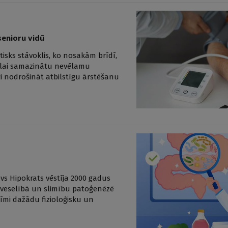
senioru vidū
tisks stāvoklis, ko nosakām brīdī,
, lai samazinātu nevēlamu
īgi nodrošināt atbilstīgu ārstēšanu
vs Hipokrats vēstīja 2000 gadus
a veselībā un slimību patoģenēzē
zīmi dažādu fizioloģisku un