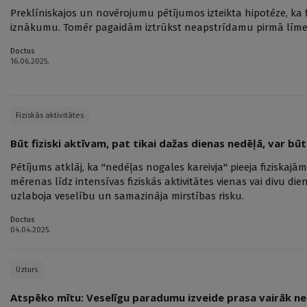
Preklīniskajos un novērojumu pētījumos izteikta hipotēze, ka f
iznākumu. Tomēr pagaidām iztrūkst neapstrīdamu pirmā līm
Doctus
16.06.2025.
Fiziskās aktivitātes
Būt fiziski aktīvam, pat tikai dažas dienas nedēļā, var bū
Pētījums atklāj, ka "nedēļas nogales kareivja" pieeja fiziskajā
mērenas līdz intensīvas fiziskās aktivitātes vienas vai divu die
uzlaboja veselību un samazināja mirstības risku.
Doctus
04.04.2025.
Uzturs
Atspēko mītu: Veselīgu paradumu izveide prasa vairāk ne