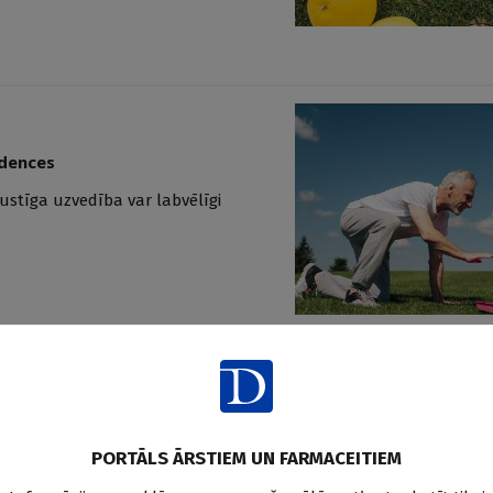
ndences
kustīga uzvedība var labvēlīgi
 kardiovaskulāro risku
as papildu 10 vidējas līdz intensīvas
PORTĀLS ĀRSTIEM UN FARMACEITIEM
a samazinājumu. Tiem, kam pāri 80