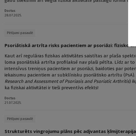
gadu slieksnim arī viegla fiziskā aktivitāte pastaigu formā no
Doctus
28.07.2025.
Pētījumi pasaulē
Psoriātiskā artrīta risks pacientiem ar psoriāzi: fizisko a
Kaut arī regulāras fiziskas aktivitātes saistītas ar plaša spekt
loma psoriātiskā artrīta profilaksē nav plaši pētīta. Līdz ar to
intensīvus treniņus pacientiem ar psoriāzi, baidoties par poten
iekaisumu pacientiem ar subklīnisku psoriātisko artrītu (PsA)
Research and Assessment of Psoriasis and Psoriatic Arthritis
) i
ka fiziskai aktivitātei ir tieši preventīvs efekts!
Doctus
21.07.2025.
Pētījumi pasaulē
Strukturēts vingrojumu plāns pēc adjvantas ķīmijterapij