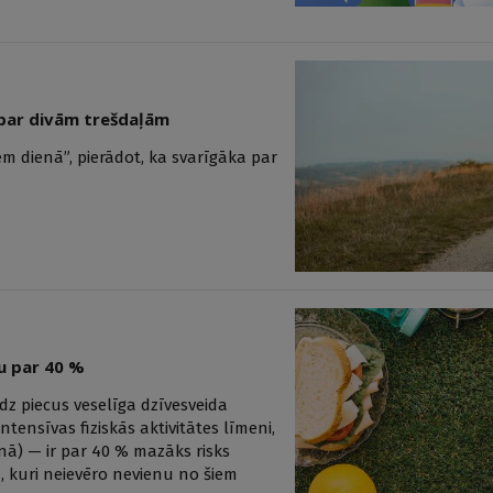
 par divām trešdaļām
em dienā”, pierādot, ka svarīgāka par
u par 40 %
dz piecus veselīga dzīvesveida
ensīvas fiziskās aktivitātes līmeni,
nā) — ir par 40 % mazāks risks
, kuri neievēro nevienu no šiem