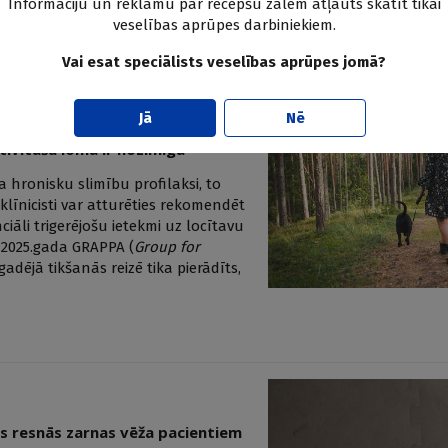
drošina ievērojamu aizsardzību.
Informāciju un reklāmu par recepšu zālēm atļauts skatīt tikai
veselības aprūpes darbiniekiem.
Vai esat speciālists veselības aprūpes jomā?
Jā
Nē
ktivitāšu loma ir nozīmīga
ra hronisku slimību profilaksi, to
 klīnicisti var atturēties rekomendēt
ciāli trigerējošu ietekmi uz locītavu
. 2025.gada GRAPPA (
Group for
kgadējā tikšanās reizē tika pierādīts,
as resnās zarnas vēža pacientiem