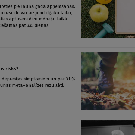
oturēties pie Jaunā gada apņemšanās,
u izveide var aizņemt ilgāku laiku,
doties aptuveni divu mēnešu laikā
ciešamas pat 335 dienas.
as risks?
em depresijas simptomiem un par 31 %
jaunas meta–analīzes rezultāti.