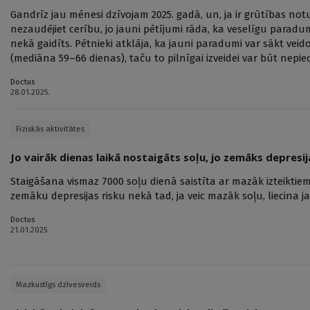
Gandrīz jau mēnesi dzīvojam 2025. gadā, un, ja ir grūtības n
nezaudējiet cerību, jo jauni pētījumi rāda, ka veselīgu paradum
nekā gaidīts. Pētnieki atklāja, ka jauni paradumi var sākt vei
(mediāna 59–66 dienas), taču to pilnīgai izveidei var būt nepie
Doctus
28.01.2025.
Fiziskās aktivitātes
Jo vairāk dienas laikā nostaigāts soļu, jo zemāks depresij
Staigāšana vismaz 7000 soļu dienā saistīta ar mazāk izteikti
zemāku depresijas risku nekā tad, ja veic mazāk soļu, liecina 
Doctus
21.01.2025.
Mazkustīgs dzīvesveids