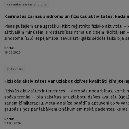
Kairinātas zarnas sindroms
Kairinātas zarnas sindroms un fiziskās aktivitātes: kāda i
Pieaugušajiem ar augstāku Fitbit reģistrēto fizisko aktivitāti – 
aktīvajām minūtēm, sirdsdarbības ritma un citiem rādītājiem 
sindroma (IZS) iespējamība, savukārt ilgāks sēdošs laiks bija sai
Doctus
19.06.2026.
Krūts vēzis
Fiziskās aktivitātes var uzlabot dzīves kvalitāti ķīmijter
Fiziskās aktivitātes intervences — aerobās nodarbības, kombinē
spēka treniņi — bija saistītas ar uzlabotu dzīves kvalitāti (QoL)
saņem ķīmijterapiju. Meta-analīze parādīja aptuveni 66 % varbūt
grupās ziņos par labākiem iznākumiem nekā pacientes, kuras 
Doctus
03.03.2026.