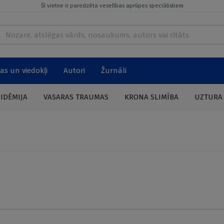
Šī vietne ir paredzēta veselības aprūpes speciālistiem
as un viedokļi
Autori
Žurnāli
PIDĒMIJA
VASARAS TRAUMAS
KRONA SLIMĪBA
UZTURA