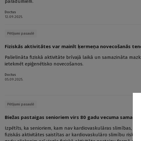
paradumiem.
Doctus
12.09.2025.
Pētījumi pasaulē
Fiziskās aktivitātes var mainīt ķermeņa novecošanās te
Palielināta fiziskā aktivitāte brīvajā laikā un samazināta maz
ietekmēt epiģenētisko novecošanos.
Doctus
05.09.2025.
Pētījumi pasaulē
Biežas pastaigas senioriem virs 80 gadu vecuma samazina
Izpētīts, ka senioriem, kam nav kardiovaskulāras slimības, katr
fiziskās aktivitātes saistītas ar kardiovaskulāro slimību risk