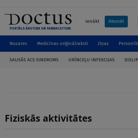
Ienākt
Abonēt
PORTĀLS ĀRSTIEM UN FARMACEITIEM
Nozares
Medicīnas oriģinālraksti
Ziņas
Personīb
SAUSĀS ACS SINDROMS
URĪNCEĻU INFEKCIJAS
DISLI
Fiziskās aktivitātes