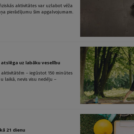
iziskās aktivitātes var uzlabot vēža
eņa pierādījumu šim apgalvojumam.
t atslēga uz labāku veselību
m aktivitātēm – iegūstot 150 minūtes
nu laikā, nevis visu nedēļu –
kā 21 dienu