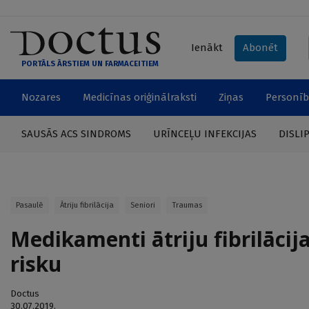
Ienākt
Abonēt
PORTĀLS ĀRSTIEM UN FARMACEITIEM
Nozares
Medicīnas oriģinālraksti
Ziņas
Personīb
SAUSĀS ACS SINDROMS
URĪNCEĻU INFEKCIJAS
DISLI
Pasaulē
Ātriju fibrilācija
Seniori
Traumas
Medikamenti ātriju fibrilācij
risku
Doctus
30.07.2019.