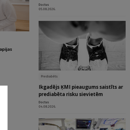
Doctus
05.08.2026.
apijas
Prediabēts
Ikgadējs ĶMI pieaugums saistīts ar
prediabēta risku sievietēm
Doctus
04.08.2026.