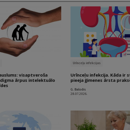
Urīnceļu infekcijas
auslums: visaptveroša
Urīnceļu infekcija. Kāda ir
adigma ārpus intelektuālo
pieeja ģimenes ārsta praks
īdes
G. Balodis
28.07.2026.