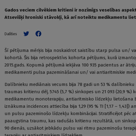
Gados veciem cilvēkiem kritieni ir nozīmīgs veselības aspek
Atsevišķi hroniski stāvokļi, kā arī noteiktu medikamentu lie
Dalīties
Šī pētījuma mērķis bija noskaidrot saistību starp pulsa un/ vai
kohortā. Šis bija retrospektīvs kohorta pētījums, kurā izmanto
2015.gads. Kopumā pētījumā iekļāva 100 935 pacientus ar ātriju f
medikamenti pulsa pazemināšanai un/ vai antiaritmiskie medi
Dalībnieku mediānais vecums bija 78 gadi un 53 % dalībnieku bi
traumas kritienu dēļ, 5745 (5,7 %) sinkopes un 21 093 (20,9 %) 
medikamentu monoterapiju, antiaritmisko līdzekļu lietošana bi
iznākuma incidences attiecība bija 1,29 (95 % TI [1,17 – 1,43]) a
un pulsu pazeminošo līdzekļu kombinācijai. Stratificējot pēc a
paaugstina traumu, kas radušās kritienu rezultātā, un sinkopes 
90 dienās, uzsākot jebkādu pulsu vai ritmu pazeminošu terapij
terapiju ar antiaritmiskiem līdzekļiem.