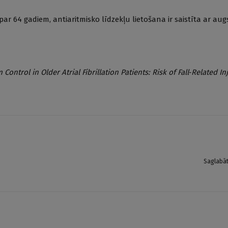
ki par 64 gadiem, antiaritmisko līdzekļu lietošana ir saistīta ar au
ontrol in Older Atrial Fibrillation Patients: Risk of Fall
‐
Related In
Saglabā