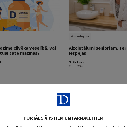
Aizcietējumi
ozīme cilvēka veselībā. Vai
Aizcietējumi senioriem. Ter
tualitāte mazinās?
iespējas
ikle
N. Aleksīna
11.06.2026.
PORTĀLS ĀRSTIEM UN FARMACEITIEM