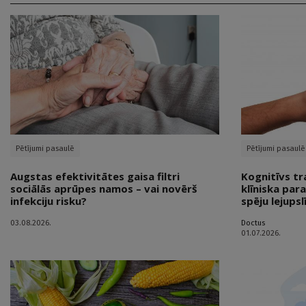
Pētījumi pasaulē
Pētījumi pasaulē
Augstas efektivitātes gaisa filtri
Kognitīvs tr
sociālās aprūpes namos – vai novērš
klīniska par
infekciju risku?
spēju lejupsl
03.08.2026.
Doctus
01.07.2026.