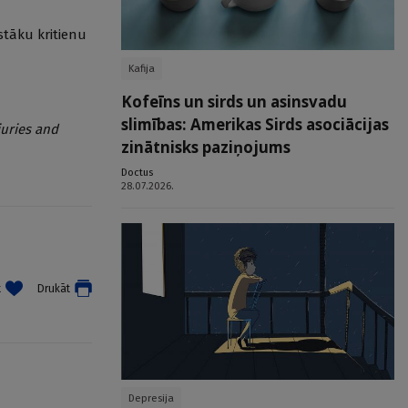
gstāku kritienu
Kafija
Kofeīns un sirds un asinsvadu
slimības: Amerikas Sirds asociācijas
juries and
zinātnisks paziņojums
Doctus
28.07.2026.
t
Drukāt
Depresija