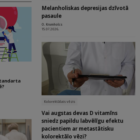
Melanholiskas depresijas dzīvotā
pasaule
O. Krumholcs
15.07.2026.
 standarta
ē?
Kolorektālais vēzis
Vai augstas devas D vitamīns
sniedz papildu labvēlīgu efektu
pacientiem ar metastātisku
kolorektālo vēzi?