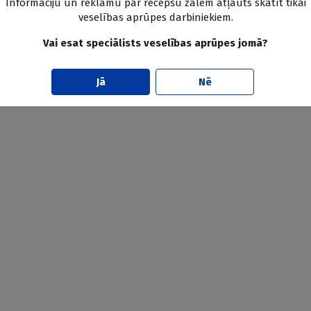
Informāciju un reklāmu par recepšu zālēm atļauts skatīt tikai
veselības aprūpes darbiniekiem.
Vai esat speciālists veselības aprūpes jomā?
Jā
Nē