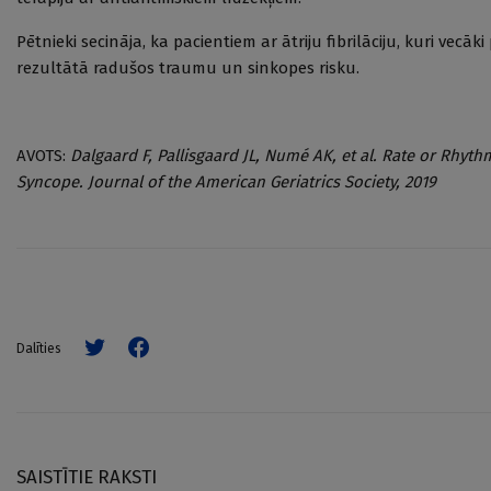
Pētnieki secināja, ka pacientiem ar ātriju fibrilāciju, kuri vecā
rezultātā radušos traumu un sinkopes risku.
AVOTS:
Dalgaard F, Pallisgaard JL, Numé AK, et al. Rate or Rhythm C
Syncope
.
Journal of the American Geriatrics Society
, 2019
Dalīties
SAISTĪTIE RAKSTI