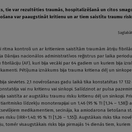
ts, tie var rezultēties traumās, hospitalizēšanā un citos smag
tošana var paaugstināt kritienu un ar tiem saistītu traumu risk
Saglabā
 ritma kontroli un ar kritieniem saistītām traumām ātriju fibrilā
ja Dānijas nacionālos administratīvos reģistrus par laika periodu
ibrilāciju (AF), kuri bija vecāki par 64 gadiem un kuriem bija izrak
kamenti. Pētījuma iznākums bija trauma kritiena dēļ un sinkope
ja sievietes. 2,1 novērošanas gadu laikā tika konstatētas 17 132 
konstatēja vai nu kritienu vai sinkopi. Salīdzinot ar pulsa pazem
ja saistīta ar augstāku traumu risku kritienu dēļ un sinkopi. Pr
ntiaritmisko līdzekļu monoterapijai un 1,46 (95 % TI [1,34 – 1,58]) 
tsevišķiem medikamentiem, secināja, ka amiodarona lietošana stat
risku (IRR=1,40; 95 % TI [1,26 – 1,55]). Augstākais risks tika nov
u, tomēr visaugstākais risks bija pirmajās 14 dienās tiem, kurie