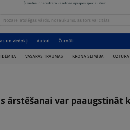
Šī vietne ir paredzēta veselības aprūpes speciālistiem
as un viedokļi
Autori
Žurnāli
PIDĒMIJA
VASARAS TRAUMAS
KRONA SLIMĪBA
UZTURA
as ārstēšanai var paaugstināt k