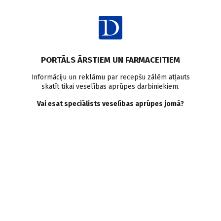
Ienākt
Pasaulē
Atopiskais dermatīts
Pētījumi pasaulē
PORTĀLS ĀRSTIEM UN FARMACEITIEM
Vai tiešsaistes apzinātības
Informāciju un reklāmu par recepšu zālēm atļauts
skatīt tikai veselības aprūpes darbiniekiem.
un līdzjūtības pret sevi
Vai esat speciālists veselības aprūpes jomā?
apmācība var uzlabot
dzīves kvalitāti pacientiem
ar atopisko dermatītu?
Doctus
23.05.2023.