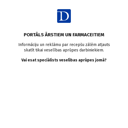
Ienākt
Raksta satura rādītājs
PORTĀLS ĀRSTIEM UN FARMACEITIEM
Ziņas
Anestēzija
Neiroloģiskie traucējumi
Informāciju un reklāmu par recepšu zālēm atļauts
skatīt tikai veselības aprūpes darbiniekiem.
Nav pierādīta atkārtotas
Vai esat speciālists veselības aprūpes jomā?
vispārējās anestēzijas
nelabvēlīga ietekme uz
neiroloģisko attīstību
bērniem
E. Vaska
12.06.2024.