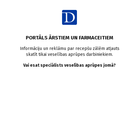
Ienākt
PORTĀLS ĀRSTIEM UN FARMACEITIEM
Informāciju un reklāmu par recepšu zālēm atļauts
skatīt tikai veselības aprūpes darbiniekiem.
Uztura bagātinātāji
Vai esat speciālists veselības aprūpes jomā?