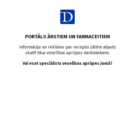
Ienākt
Raksta satura rādītājs
PORTĀLS ĀRSTIEM UN FARMACEITIEM
Literatūras apskati
Rekomendācijas grūtniecēm
Grūtniecība
Informāciju un reklāmu par recepšu zālēm atļauts
skatīt tikai veselības aprūpes darbiniekiem.
Uztura bagātinātāji
Uzturs
Vai esat speciālists veselības aprūpes jomā?
Prenatāla aprūpe.
Uzturvielu nozīme
veiksmīgai grūtniecībai
S. Paudere–Logina
,
D. Baranovska
26.03.2024.