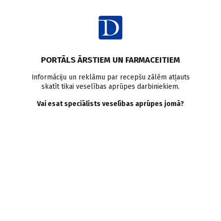
Ienākt
PORTĀLS ĀRSTIEM UN FARMACEITIEM
Informāciju un reklāmu par recepšu zālēm atļauts
skatīt tikai veselības aprūpes darbiniekiem.
Angiotenzīna receptoru
Vai esat speciālists veselības aprūpes jomā?
blokatori