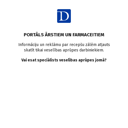
Ienākt
PORTĀLS ĀRSTIEM UN FARMACEITIEM
Informāciju un reklāmu par recepšu zālēm atļauts
skatīt tikai veselības aprūpes darbiniekiem.
Multidisciplināri
Vai esat speciālists veselības aprūpes jomā?