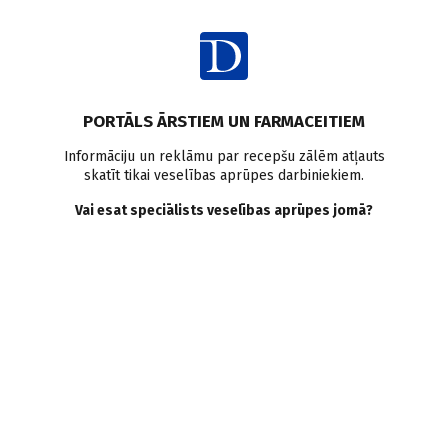
Ienākt
PORTĀLS ĀRSTIEM UN FARMACEITIEM
Informāciju un reklāmu par recepšu zālēm atļauts
skatīt tikai veselības aprūpes darbiniekiem.
Saspringuma galvassāpes
Vai esat speciālists veselības aprūpes jomā?