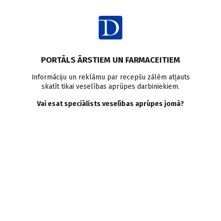
Ienākt
PORTĀLS ĀRSTIEM UN FARMACEITIEM
Informāciju un reklāmu par recepšu zālēm atļauts
skatīt tikai veselības aprūpes darbiniekiem.
Galvas traumas
Vai esat speciālists veselības aprūpes jomā?