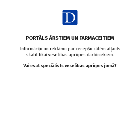
Ienākt
PORTĀLS ĀRSTIEM UN FARMACEITIEM
Informāciju un reklāmu par recepšu zālēm atļauts
skatīt tikai veselības aprūpes darbiniekiem.
Labirintīts
Vai esat speciālists veselības aprūpes jomā?