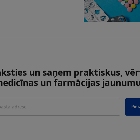
aksties un saņem praktiskus, vēr
edicīnas un farmācijas jaunum
Pier