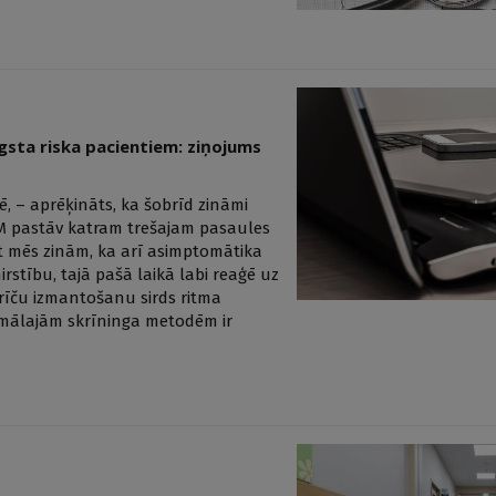
gsta riska pacientiem: ziņojums
, – aprēķināts, ka šobrīd zināmi
 PM pastāv katram trešajam pasaules
et mēs zinām, ka arī asimptomātika
irstību, tajā pašā laikā labi reaģē uz
rīču izmantošanu sirds ritma
timālajām skrīninga metodēm ir