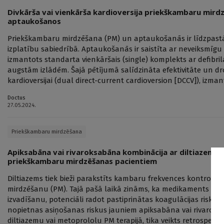
Divkārša vai vienkārša kardioversija priekškambaru mird
aptaukošanos
Priekškambaru mirdzēšana (PM) un aptaukošanās ir līdzpast
izplatību sabiedrībā. Aptaukošanās ir saistīta ar neveiksmīgu
izmantots standarta vienkāršais (single) komplekts ar defibril
augstām izlādēm. Šajā pētījumā salīdzināta efektivitāte un dr
kardioversijai (dual direct-current cardioversion [DCCV]), izm
Doctus
27.05.2024.
Priekškambaru mirdzēšana
Apiksabāna vai rivaroksabāna kombinācija ar diltiazemu: 
priekškambaru mirdzēšanas pacientiem
Diltiazems tiek bieži parakstīts kambaru frekvences kontrolei
mirdzēšanu (PM). Tajā pašā laikā zināms, ka medikaments n
izvadīšanu, potenciāli radot pastiprinātas koagulācijas riskus
nopietnas asiņošanas riskus jauniem apiksabāna vai rivaroksa
diltiazemu vai metoprololu PM terapijā, tika veikts retrospekt