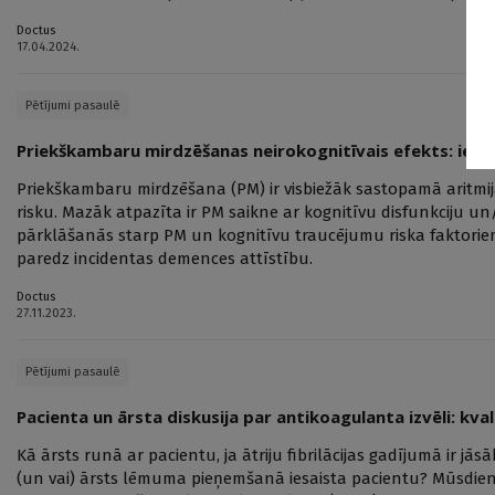
Doctus
17.04.2024.
Pētījumi pasaulē
Priekškambaru mirdzēšanas neirokognitīvais efekts: ieg
Priekškambaru mirdzēšana (PM) ir visbiežāk sastopamā aritmij
risku. Mazāk atpazīta ir PM saikne ar kognitīvu disfunkciju un
pārklāšanās starp PM un kognitīvu traucējumu riska faktoriem
paredz incidentas demences attīstību.
Doctus
27.11.2023.
Pētījumi pasaulē
Pacienta un ārsta diskusija par antikoagulanta izvēli: kva
Kā ārsts runā ar pacientu, ja ātriju fibrilācijas gadījumā ir jā
(un vai) ārsts lēmuma pieņemšanā iesaista pacientu? Mūsdienās