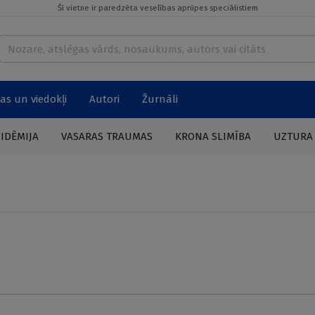
Šī vietne ir paredzēta veselības aprūpes speciālistiem
as un viedokļi
Autori
Žurnāli
PIDĒMIJA
VASARAS TRAUMAS
KRONA SLIMĪBA
UZTURA