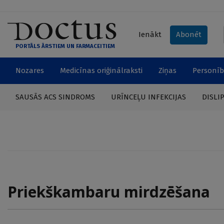
Ienākt
Abonēt
PORTĀLS ĀRSTIEM UN FARMACEITIEM
Nozares
Medicīnas oriģinālraksti
Ziņas
Personīb
SAUSĀS ACS SINDROMS
URĪNCEĻU INFEKCIJAS
DISLI
Priekškambaru mirdzēšana