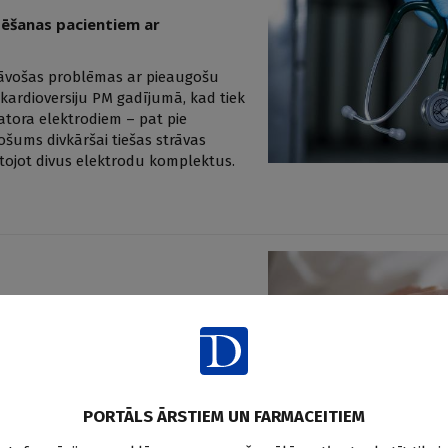
zēšanas pacientiem ar
āvošas problēmas ar pieaugošu
 kardioversiju PM gadījumā, kad tiek
atora elektrodiem – pat pie
ošums divkāršai tiešas strāvas
antojot divus elektrodu komplektus.
nopietnas asiņošanas riski
 pacientiem ar priekškambaru
omāc apiksabāna un rivaroksabāna
 pacientam. Lai salīdzinātu
PORTĀLS ĀRSTIEM UN FARMACEITIEM
bāna lietotājiem, kas saņem vai nu
īvs kohortas pētījums.