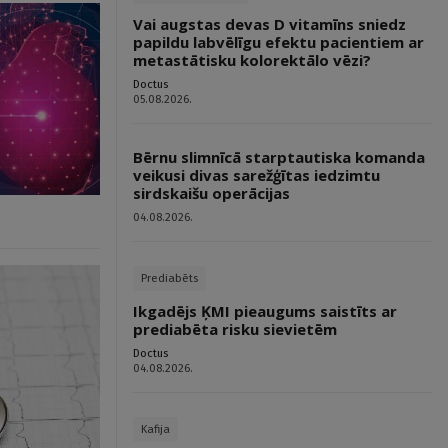
Vai augstas devas D vitamīns sniedz
papildu labvēlīgu efektu pacientiem ar
metastātisku kolorektālo vēzi?
Doctus
05.08.2026.
Bērnu slimnīcā starptautiska komanda
veikusi divas sarežģītas iedzimtu
sirdskaišu operācijas
04.08.2026.
Prediabēts
Ikgadējs ĶMI pieaugums saistīts ar
prediabēta risku sievietēm
Doctus
04.08.2026.
Kafija