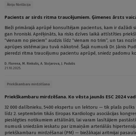
Ātriju fibrilācija
Pacients ar sirds ritma traucējumiem. Ģimenes ārsts vai
Bieži primārajā aprūpē konsultējam pacientus, kam ir dažādi s
gan hroniski. Aprēķināts, ka risks dzīves laikā attīstīties pri
“vienam no pieciem” audzis līdz “vienam no trim”, un tas noz
aprūpes sistēmai jau tuvā nākotnē. Šajā numurā Dr. Jānis Pudu
pieredzi ritma traucējumu pacientu aprūpē, sniedz padomu ko
D. Florena
,
M. Rinkulis
,
A. Stoļarova
,
J. Pudulis
21.10.2025.
Priekškambaru mirdzēšana
Priekškambaru mirdzēšana. Ko vēsta jaunās ESC 2024 vadl
32 000 dalībnieku, 5400 ekspertu un lektoru — tik plašs pulk
līdz 2. septembrim tikās Eiropas Kardiologu asociācijas kongr
pieslēgties notikumiem attālināti, lai varam lasītājiem pastās
numurā sniedzām ieskatu par izmaiņām arteriālās hipertensijas
priekškambaru mirdzēšanai (PM) — biežākajai aritmijai pasaulē