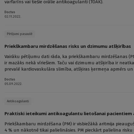
varfarīns vai tiešie orālie antikoagulanti (TOAK).
Doctus
02.11.2022.
Pētījumi pasaulē
Priekškambaru mirdzēšanas risks un dzimumu atšķirības
Vairāku pētījumu dati rāda, ka priekškambaru mirdzēšanas (P
ir mazāks nekā vīriešiem. Taču vai dzimumu atšķirība ir neatkar
prevalē kardiovaskulāra slimība, atšķiras ķermeņa apmērs un ci
Doctus
05.09.2022.
Antikoagulanti
Praktiski ieteikumi antikoagulantu lietošanai pacientie
Priekškambaru mirdzēšana (PM) ir visbiežākā aritmija pieauguša
4 % un nākotnē tikai palielināsies. PM pieckārt palielina risku 