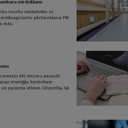
škambaru mirdzēšanu
isku insultu neskatoties uz
ālu antikoagulantu pārtraukšana PM
 risku.
ējums
ru iemeslu dēļ rietumu pasaulē
šanas stratēģiju konkrētam
 un pacienta vēlmes, līdzestība, kā