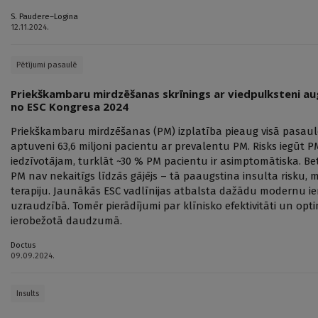
S. Paudere–Logina
12.11.2024.
Pētījumi pasaulē
Priekškambaru mirdzēšanas skrīnings ar viedpulksteni au
no ESC Kongresa 2024
Priekškambaru mirdzēšanas (PM) izplatība pieaug visā pasaulē
aptuveni 63,6 miljoni pacientu ar prevalentu PM. Risks iegūt
iedzīvotājam, turklāt ~30 % PM pacientu ir asimptomātiska. B
PM nav nekaitīgs līdzās gājējs – tā paaugstina insulta risku, m
terapiju. Jaunākās ESC vadlīnijas atbalsta dažādu modernu ie
uzraudzībā. Tomēr pierādījumi par klīnisko efektivitāti un op
ierobežotā daudzumā.
Doctus
09.09.2024.
Insults