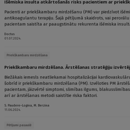
Išēmiska insulta atkārtošanās risks pacientiem ar priek
Pacienti ar priekškambaru mirdzēšanu (PM) var piedzīvot išēm
antikoagulantu terapiju. Šajā pētījumā skaidrots, vai peror
pacientam saistīta ar paaugstinātu rekurenta išēmiska insulta
Doctus
01.07.2024.
Priekškambaru mirdzēšana
Priekškambaru mirdzēšana. Ārstēšanas stratēģiju izvērt
Biežākais iemesls neatliekamai hospitalizācijai kardiovaskulā
šobrīd ir priekškambaru mirdzēšana (PM). Izvēloties PM ārstē
pacientam, jāizvērtē simptomi, slimības ilgums, blakusslimības
arī ar ārstēšanas metodi saistītie riska faktori.
S. Paudere–Logina
,
M. Berzina
11.06.2024.
Pētījumi pasaulē