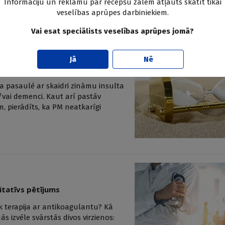
Informāciju un reklāmu par recepšu zālēm atļauts skatīt tikai
veselības aprūpes darbiniekiem.
Vai esat speciālists veselības aprūpes jomā?
Jā
Nē
uvums no ABC algoritma
a pasaulē ar skaidri zināmu insulta
/vai demenci. Kaut arī pastāv
, pierādīts, ka PM neatkarīgi
litatīvs pētījums
sāk terapija ar antikoagulantu? Kā
 izvēle svārstās divos virzienos: