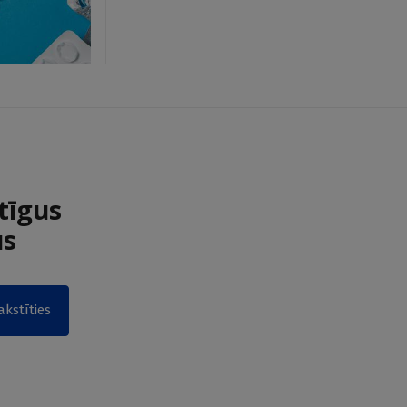
tīgus
us
akstīties