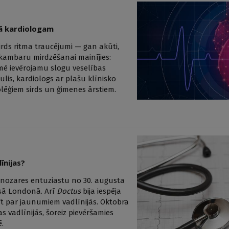
cā kardiologam
irds ritma traucējumi — gan akūti,
ekškambaru mirdzēšanai mainījies:
īmē ievērojamu slogu veselības
lis, kardiologs ar plašu klīnisko
lēģiem sirds un ģimenes ārstiem.
īnijas?
s nozares entuziastu no 30. augusta
esā Londonā. Arī
Doctus
bija iespēja
tīt par jaunumiem vadlīnijās. Oktobra
 vadlīnijās, šoreiz pievēršamies
.