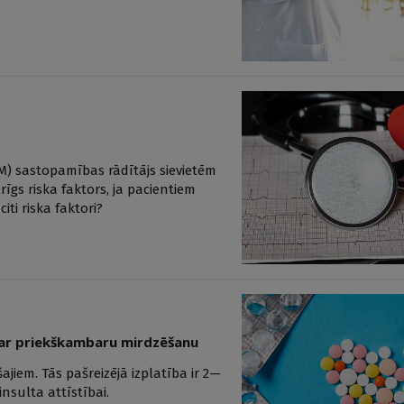
M) sastopamības rādītājs sievietēm
īgs riska faktors, ja pacientiem
ti riska faktori?
m ar priekškambaru mirdzēšanu
jiem. Tās pašreizējā izplatība ir 2—
insulta attīstībai.