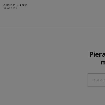
A. Bērziņš
,
J. Pudulis
29.03.2022.
Pier
m