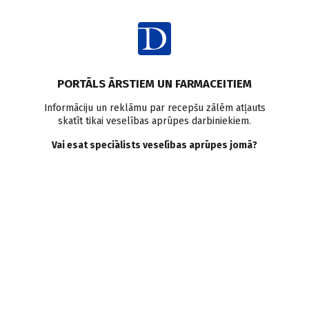
Ienākt
PORTĀLS ĀRSTIEM UN FARMACEITIEM
Informāciju un reklāmu par recepšu zālēm atļauts
skatīt tikai veselības aprūpes darbiniekiem.
Intervijas
Vai esat speciālists veselības aprūpes jomā?
Ārstu dinastijas
Katram savs ceļš. Tēvs un dēls traumatoloģijā
ortopēdijā
Ārstu bērni nereti izvēlas iet vecāku pēdās. Neapzināti. Arī šis ir
viens šādiem stāstiem. Traumatologs ortopēds AIGARS VUGULIS
specializējies rokas ķirurģijā — šajā jomā viņam ir jau vairāk nekā
20 gadu pieredze. Viņa dēls Dr. RIHARDS VUGULIS pēc karjeras
hokejā atradis savu aicinājumu medicīnā un pašlaik ir