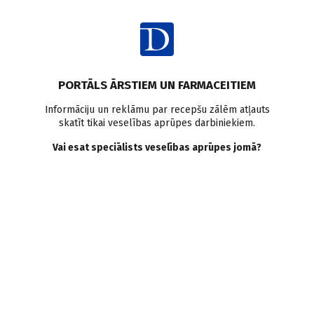
Ienākt
Raksta satura rādītājs
PORTĀLS ĀRSTIEM UN FARMACEITIEM
Klīniskā prakse
Farmakoterapija
Migrēna
Galvassāpes
Informāciju un reklāmu par recepšu zālēm atļauts
skatīt tikai veselības aprūpes darbiniekiem.
Antidepresanti
Vai esat speciālists veselības aprūpes jomā?
Hronisku sāpju pacients.
Ārstēšana un izaicinājumi.
II daļa
D. Jēgere
,
I. Vārsberga–Apsīte
25.02.2021.