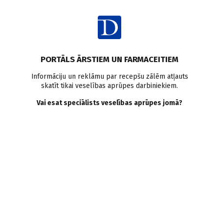
Ienākt
Raksta satura rādītājs
PORTĀLS ĀRSTIEM UN FARMACEITIEM
Literatūras apskati
Sāpes
Hroniskas sāpes
Informāciju un reklāmu par recepšu zālēm atļauts
skatīt tikai veselības aprūpes darbiniekiem.
Neirologa komentārs
Opioīdi
Miega traucējumi
Vai esat speciālists veselības aprūpes jomā?
Atziņas par hroniskām
sāpēm
D. Jēgere
,
S. Paudere–Logina
05.08.2019.