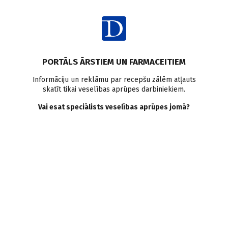
Ienākt
Raksta satura rādītājs
PORTĀLS ĀRSTIEM UN FARMACEITIEM
Literatūras apskati
Zīdaiņu barošana
Barošana ar krūti
Informāciju un reklāmu par recepšu zālēm atļauts
skatīt tikai veselības aprūpes darbiniekiem.
Zīdaiņa veiksmīga barošana
Vai esat speciālists veselības aprūpes jomā?
vesela organisma pamatiem
S. Paudere–Logina
,
I. Daugule
05.08.2021.