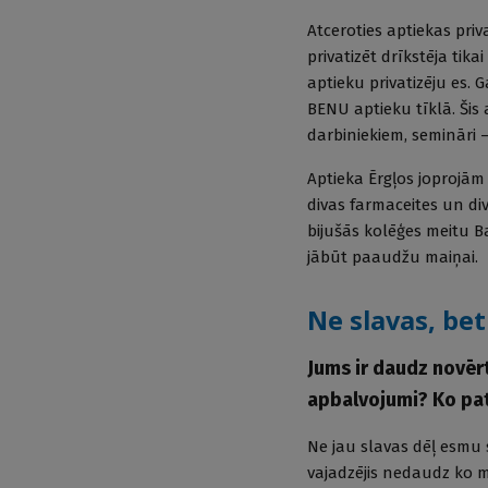
Atceroties aptiekas priva
privatizēt drīkstēja ti
aptieku privatizēju es.
BENU aptieku tīklā. Šis 
darbiniekiem, semināri — 
Aptieka Ērgļos joprojām
divas farmaceites un di
bijušās kolēģes meitu Ba
jābūt paaudžu maiņai.
Ne slavas, be
Jums ir daudz novēr
apbalvojumi? Ko pa
Ne jau slavas dēļ esmu 
vajadzējis nedaudz ko ma