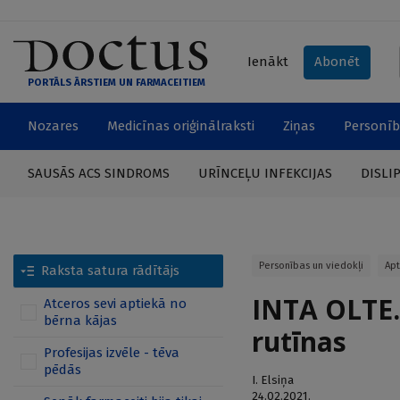
Ienākt
Abonēt
PORTĀLS ĀRSTIEM UN FARMACEITIEM
Nozares
Medicīnas oriģinālraksti
Ziņas
Personīb
SAUSĀS ACS SINDROMS
URĪNCEĻU INFEKCIJAS
DISLI
Personības un viedokļi
Apt
Raksta satura rādītājs
INTA OLTE.
Atceros sevi aptiekā no
bērna kājas
rutīnas
Profesijas izvēle - tēva
pēdās
I. Elsiņa
24.02.2021.