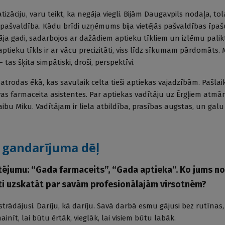
tizāciju, varu teikt, ka negāja viegli. Bijām Daugavpils nodaļa, to
kai pašvaldība. Kādu brīdi uzņēmums bija vietējās pašvaldības īpa
 Gāja gadi, sadarbojos ar dažādiem aptieku tīkliem un izlēmu pali
aptieku tīkls ir ar vācu precizitāti, viss līdz sīkumam pārdomāts.
tas šķita simpātiski, droši, perspektīvi.
 atrodas ēkā, kas savulaik celta tieši aptiekas vajadzībām. Pašla
vas farmaceita asistentes. Par aptiekas vadītāju uz Ērgļiem atmā
ibu Miku. Vadītājam ir liela atbildība, prasības augstas, un galu
t gandarījuma dēļ
tējumu: “Gada farmaceits”, “Gada aptieka”. Ko jums no
ti uzskatāt par savām profesionālajām virsotnēm?
strādājusi. Darīju, kā darīju. Savā darbā esmu gājusi bez rutīna
inīt, lai būtu ērtāk, vieglāk, lai visiem būtu labāk.