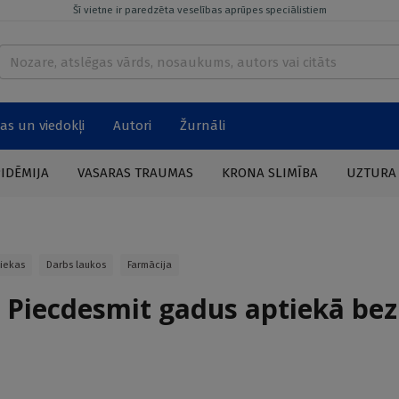
Šī vietne ir paredzēta veselības aprūpes speciālistiem
as un viedokļi
Autori
Žurnāli
PIDĒMIJA
VASARAS TRAUMAS
KRONA SLIMĪBA
UZTURA
iekas
Darbs laukos
Farmācija
 Piecdesmit gadus aptiekā bez