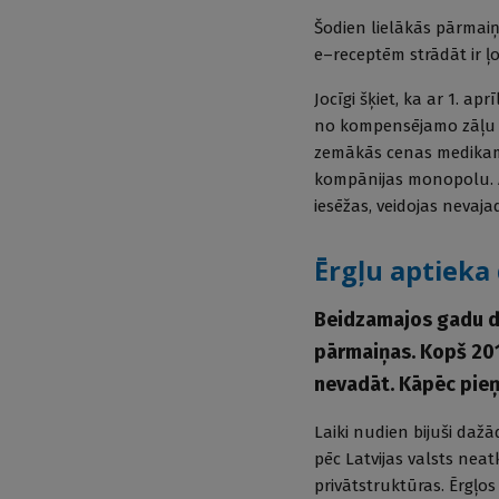
Šodien lielākās pārmaiņ
e–receptēm strādāt ir ļoti 
Jocīgi šķiet, ka ar 1. a
no kompensējamo zāļu sa
zemākās cenas medikame
kompānijas monopolu. Ap
iesēžas, veidojas nevaja
Ērgļu aptieka
Beidzamajos gadu d
pārmaiņas. Kopš 201
nevadāt. Kāpēc pie
Laiki nudien bijuši daž
pēc Latvijas valsts ne
privātstruktūras. Ērgļ