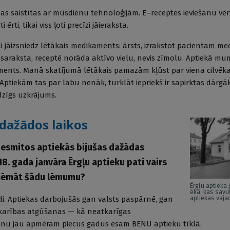
as saistītas ar mūsdienu tehnoloģijām. E–receptes ieviešanu vērtē
ērti, tikai viss ļoti precīzi jāieraksta.
prīli jāizsniedz lētākais medikaments: ārsts, izrakstot pacientam 
raksta, receptē norāda aktīvo vielu, nevis zīmolu. Aptiekā mum
nts. Manā skatījumā lētākais pamazām kļūst par viena cilvēka
tiekām tas par labu nenāk, turklāt iepriekš ir sapirktas dārgāk
dzīgs uzkrājums.
 dažādos laikos
esmitos aptiekās bijušas dažādas
8. gada janvāra Ērgļu aptieku pati vairs
ņēmāt šādu lēmumu?
Ērgļu aptieka
ēkā, kas savul
ādi. Aptiekas darbojušās gan valsts paspārnē, gan
aptiekas vaj
atkarības atgūšanas — kā neatkarīgas
os nu jau apmēram piecus gadus esam BENU aptieku tīklā.