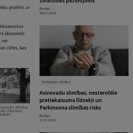
zinātnisks paziņojums
ju pozitīvi, ar
Doctus
28.07.2026.
medikamentus
s jāizsniedz
 vai
as zāles, kas
Parkinsona slimība
Asinsvadu slimības, nesteroīdie
pretiekaisuma līdzekļi un
Parkinsona slimības risks
 joprojām atrodas
aik celta tieši
adzībām
Doctus
31.07.2026.