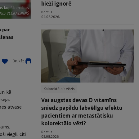
bieži ignorē
ras kopš bērnības
Doctus
RIS VECKALNIŅŠ
04.08.2026.
a par
gšanas
t
Drukāt
Kolorektālais vēzis
 un kā
Vai augstas devas D vitamīns
sēja.
nes atvase
sniedz papildu labvēlīgu efektu
pacientiem ar metastātisku
kolorektālo vēzi?
tams,
Doctus
 viegli. Citi
05.08.2026.