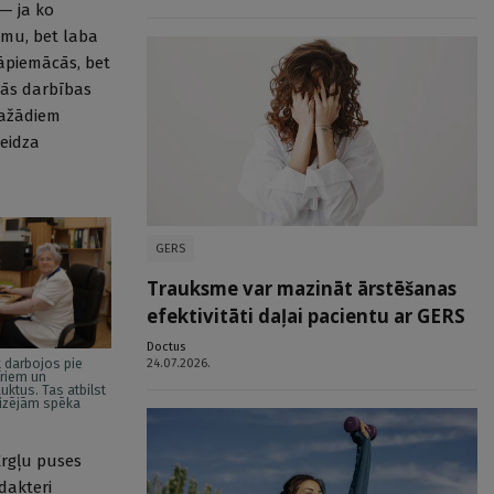
 — ja ko
smu, bet laba
jāpiemācās, bet
ošās darbības
dažādiem
beidza
GERS
Trauksme var mazināt ārstēšanas
efektivitāti daļai pacientu ar GERS
Doctus
24.07.2026.
k darbojos pie
īriem un
uktus. Tas atbilst
izējām spēka
Ērgļu puses
dakteri