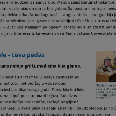
mēs ar draudzeni gājām uz kino. Mans papiņš bija zinātnieka tips
ināt, iedziļinājās un darīja līdz galam. Šo īpašību mantojusi nee
iela priekšrocība. Farmakognozijā — augu zinībās — tur gan bija 
Vēlāk ar bērniem (Oltu ģimene izaudzinājusi trīs dēlus, kurus rad
ā, —
aut
.), kad staigājām pa pļavām, centos rādīt un stāstīt par 
viņiem. Interesanti, ka vecākais dēls Māris Latvijas Universitātē 
ēle - tēva pēdās
 jums nebija grūti, medicīna bija gēnos.
dzīvi saistīšu ar farmāciju. Mērķa sasniegšanai
s institūtu, bet pēc Ērgļu vidusskolas
“Pašlaik vairā
datora ar pap
estājos tikai trešajā gadā. Toreiz bija ļoti liels
pakrāmēju pla
manām pašre
 mana stiprā puse un mani iegāza. Tad divus
rezervēm”
 nostrādāju par sanitāri, trešajā piegājienā
bija viegli. Brīvajā laikā dziedāju ansamblī, daudz slēpoju, jo no 
ču pulkā nereti biju labākā. Iepazinu daudz personību, piemēram, 