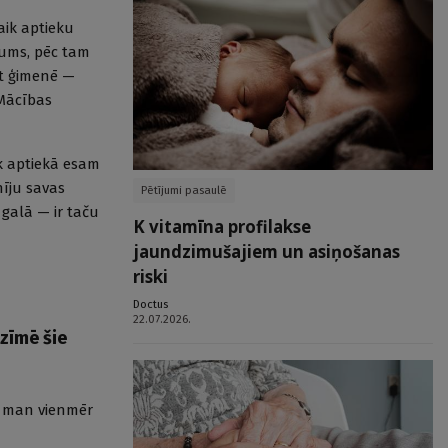
laik aptieku
šums, pēc tam
kt ģimenē —
 Mācības
ik aptiekā esam
nīju savas
Pētījumi pasaulē
 galā — ir taču
K vitamīna profilakse
jaundzimušajiem un asiņošanas
riski
Doctus
22.07.2026.
zīmē šie
s, man vienmēr