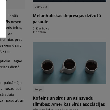
Depresija
Melanholiskas depresijas dzīvotā
ēdus. Senāk
pasaule
is dēls nesen
kteris teicis,
O. Krumholcs
15.07.2026.
 kādreiz
š cīnījās pret
lvēkiem darīt
otikām.
aptiekā. Tagad
reizes dienā.
 un pakrāmēju
 zinošas, bet
Kafija
 strādāja
Kofeīns un sirds un asinsvadu
u var pasūtīt un
slimības: Amerikas Sirds asociācijas