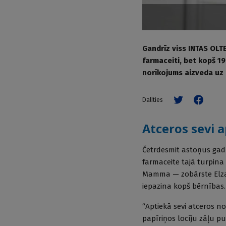
Gandrīz viss INTAS OLTE
farmaceiti, bet kopš 1
norīkojums aizveda uz D
Dalīties
Atceros sevi 
Četrdesmit astoņus gadu
farmaceite tajā turpina
Mamma — zobārste Elza 
iepazina kopš bērnības.
“Aptiekā sevi atceros no
papīriņos locīju zāļu pul