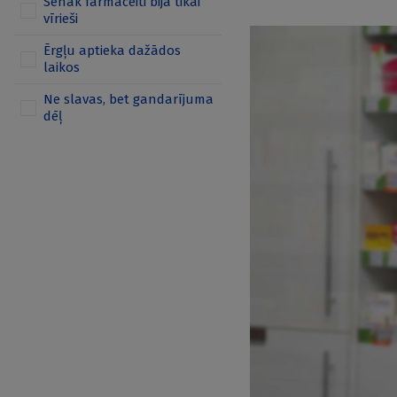
Senāk farmaceiti bija tikai
vīrieši
Ērgļu aptieka dažādos
laikos
Ne slavas, bet gandarījuma
dēļ