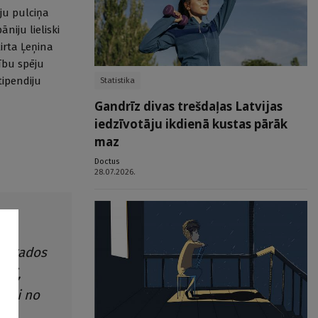
ju pulciņa
niju lieliski
irta Ļeņina
sību spēju
Stipendiju
Statistika
Gandrīz divas trešdaļas Latvijas
iedzīvotāju ikdienā kustas pārāk
maz
Doctus
28.07.2026.
ju gados
eši,
ieši no
ija.