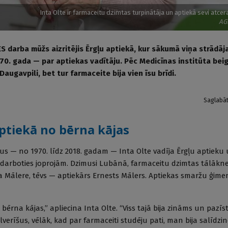
Inta Olte ir farmaceitu dzimtas turpinātāja un aptiekā sevi atce
AG
S darba mūžs aizritējis Ērgļu aptiekā, kur sākumā viņa strādāj
970. gada — par aptiekas vadītāju. Pēc Medicīnas institūta bei
augavpili, bet tur farmaceite bija vien īsu brīdi.
Saglabā
aptiekā no bērna kājas
s — no 1970. līdz 2018. gadam — Inta Olte vadīja Ērgļu aptieku
 darboties joprojām. Dzimusi Lubānā, farmaceitu dzimtas tālākne
Mālere, tēvs — aptiekārs Ernests Mālers. Aptiekas smaržu ģime
 bērna kājas,” apliecina Inta Olte. “Viss tajā bija zināms un pazīs
verīšus, vēlāk, kad par farmaceiti studēju pati, man bija salīdzinoši