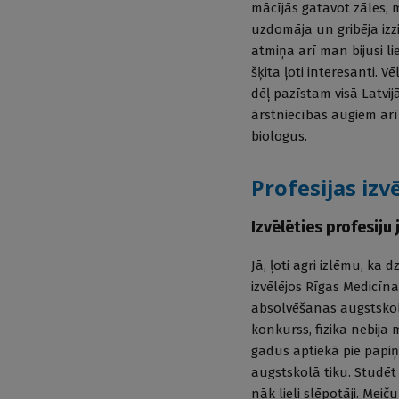
mācījās gatavot zāles, 
uzdomāja un gribēja izz
atmiņa arī man bijusi l
šķita ļoti interesanti. 
dēļ pazīstam visā Latvij
ārstniecības augiem arī 
biologus.
Profesijas izv
Izvēlēties profesiju
Jā, ļoti agri izlēmu, ka 
izvēlējos Rīgas Medicīna
absolvēšanas augstskolā i
konkurss, fizika nebija
gadus aptiekā pie papiņa
augstskolā tiku. Studēt 
nāk lieli slēpotāji. Mei