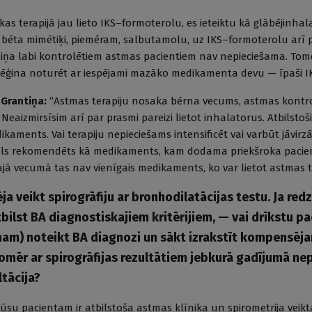
kas terapijā jau lieto IKS–formoterolu, es ieteiktu kā glābējinha
bēta mimētiķi, piemēram, salbutamolu, uz IKS–formoterolu arī p
iņa labi kontrolētiem astmas pacientiem nav nepieciešama. Tomē
ēģina noturēt ar iespējami mazāko medikamenta devu — īpaši IK
Grantiņa:
“Astmas terapiju nosaka bērna vecums, astmas kontr
. Neaizmirsīsim arī par prasmi pareizi lietot inhalatorus. Atbilsto
ikaments. Vai terapiju nepieciešams intensificēt vai varbūt jāvirzā
ols rekomendēts kā medikaments, kam dodama priekšroka paci
ajā vecumā tas nav vienīgais medikaments, ko var lietot astmas te
ja veikt spirogrāfiju ar bronhodilatācijas testu. Ja red
bilst BA diagnostiskajiem kritērijiem, — vai drīkstu p
nam) noteikt BA diagnozi un sākt izrakstīt kompensēj
mēr ar spirogrāfijas rezultātiem jebkurā gadījumā ne
tācija?
 jūsu pacientam ir atbilstoša astmas klīnika un spirometrija veikt