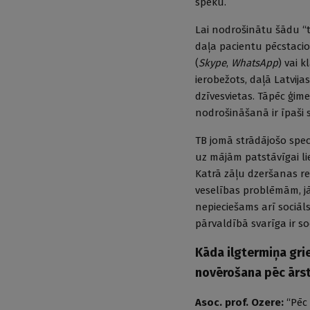
spēku.
Lai nodrošinātu šādu “t
daļa pacientu pēcstacio
(
Skype
,
WhatsApp
) vai 
ierobežots, daļā Latvij
dzīvesvietas. Tāpēc ģim
nodrošināšanā ir īpaši 
TB jomā strādājošo spec
uz mājām patstāvīgai li
Katrā zāļu dzeršanas r
veselības problēmām, jā
nepieciešams arī sociāls
pārvaldībā svarīga ir so
Kāda ilgtermiņa gri
novērošana pēc ārs
Asoc. prof. Ozere:
“Pēc 