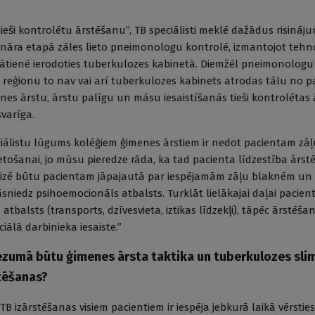
ieši kontrolētu ārstēšanu”, TB speciālisti meklē dažādus risināju
nāra etapā zāles lieto pneimonologu kontrolē, izmantojot tehno
klātienē ierodoties tuberkulozes kabinetā. Diemžēl pneimonologu s
as reģionu to nav vai arī tuberkulozes kabinets atrodas tālu no p
enes ārstu, ārstu palīgu un māsu iesaistīšanās tieši kontrolētas
svarīga.
iālistu lūgums kolēģiem ģimenes ārstiem ir nedot pacientam zāļu
etošanai, jo mūsu pieredze rāda, ka tad pacienta līdzestība ārst
eizē būtu pacientam jāpajautā par iespējamām zāļu blaknēm un
sniedz psihoemocionāls atbalsts. Turklāt lielākajai daļai pacien
 atbalsts (transports, dzīvesvieta, iztikas līdzekļi), tāpēc ārstēš
ciālā darbinieka iesaiste.”
ezumā būtu ģimenes ārsta taktika un tuberkulozes sli
tēšanas?
TB izārstēšanas visiem pacientiem ir iespēja jebkurā laikā vērsties