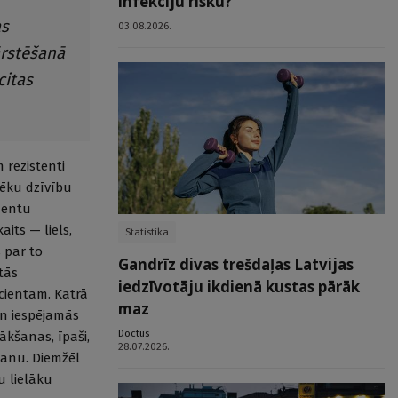
infekciju risku?
as
03.08.2026.
ārstēšanā
citas
 rezistenti
vēku dzīvību
mentu
its — liels,
Statistika
 par to
Gandrīz divas trešdaļas Latvijas
tās
iedzīvotāju ikdienā kustas pārāk
acientam. Katrā
maz
un iespējamās
Doctus
ākšanas, īpaši,
28.07.2026.
ēšanu. Diemžēl
u lielāku