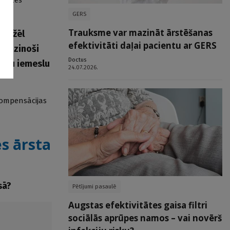
GERS
Trauksme var mazināt ārstēšanas
iemžēl
efektivitāti daļai pacientu ar GERS
alīdzinoši
Doctus
žādu iemeslu
24.07.2026.
kompensācijas
s ārsta
sā?
Pētījumi pasaulē
Augstas efektivitātes gaisa filtri
sociālās aprūpes namos – vai novērš