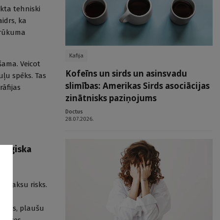
ikta tehniski
aidrs, ka
 trūkuma
Kafija
šama. Veicot
Kofeīns un sirds un asinsvadu
kuļu spēks. Tas
slimības: Amerikas Sirds asociācijas
rāfijas
zinātnisks paziņojums
Doctus
28.07.2026.
rurģiska
toraksu risks.
 —
ecums, plaušu
slodzes