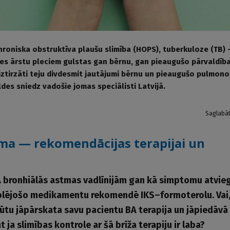
hroniska obstruktīva plaušu slimība (HOPS), tuberkuloze (TB) 
s ārstu pleciem gulstas gan bērnu, gan pieaugušo pārvaldība
iztirzāti teju divdesmit jautājumi bērnu un pieaugušo pulmono
ldes sniedz vadošie jomas speciālisti Latvijā.
Saglabā
ma — rekomendācijas terapijai un
 bronhiālās astmas vadlīnijām gan kā simptomu atvieg
rolējošo medikamentu rekomendē IKS–formoterolu. Vai
ūtu jāpārskata savu pacientu BA terapija un jāpiedāvā
 ja slimības kontrole ar šā brīža terapiju ir laba?