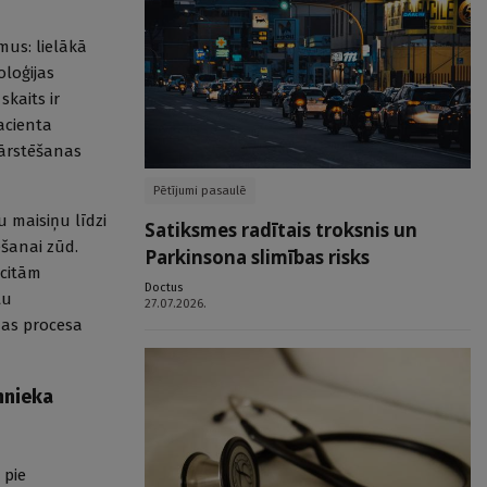
mus: lielākā
loģijas
kaits ir
acienta
 ārstēšanas
Pētījumi pasaulē
 maisiņu līdzi
Satiksmes radītais troksnis un
ēšanai zūd.
Parkinsona slimības risks
 citām
Doctus
tu
27.07.2026.
anas procesa
mnieka
 pie