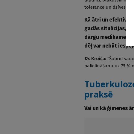
tolerance un dzīves kval
Kā ātri un efektīvi 
gadās situācijas, k
dārgu medikamentu 
dēļ var nebūt iespē
Dr.
Kroiča:
“Šobrīd vara
palielināšanu uz 75 % 
Tuberkuloze
praksē
Vai un kā ģimenes ā