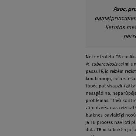
Asoc. pro
pamatprincipiem 
lietotos me
perso
Nekontrolēta TB medikam
M. tuberculosis
celmi un 
pasaulē, jo reizēm rezi
kombināciju, lai ārstēša
tāpēc pat visapzinīgākaj
neatgādina, neparūpējas
problēmas. “Tieši kontr
zāļu dzeršanas reizē a
blaknes, savlaicīgi nos
ja TB process nav ļoti p
daļa TB mikobaktēriju j