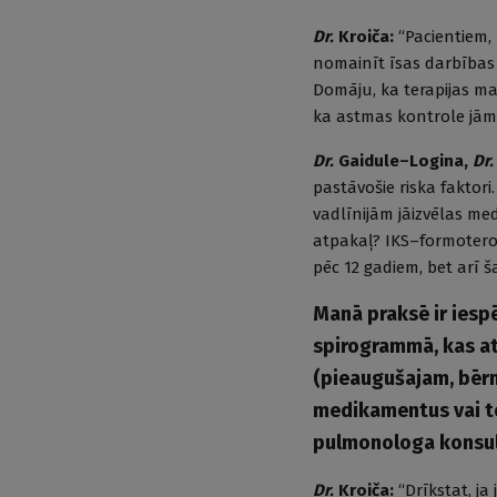
Dr.
Kroiča:
“Pacientiem, 
nomainīt īsas darbības 
Domāju, ka terapijas ma
ka astmas kontrole jām
Dr.
Gaidule–Logina,
Dr.
pastāvošie riska faktori
vadlīnijām jāizvēlas med
atpakaļ? IKS–formoter
pēc 12 gadiem, bet arī š
Manā praksē ir iespē
spirogrammā, kas at
(pieaugušajam, bēr
medikamentus vai to
pulmonologa konsul
Dr.
Kroiča:
“Drīkstat, ja