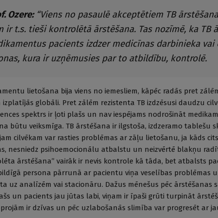
f. Ozere:
“Viens no pasaulē akceptētiem TB ārstēšan
ir t.s. tieši kontrolētā ārstēšana. Tas nozīmē, ka TB 
dikamentus pacients izdzer medicīnas darbinieka vai 
nas, kura ir uzņēmusies par to atbildību, kontrolē.
entu lietošana bija viens no iemesliem, kāpēc radās pret zālēm
izplatījās globāli. Pret zālēm rezistenta TB izdzēsusi daudzu cil
stences spektrs ir ļoti plašs un nav iespējams nodrošināt medika
na būtu veiksmīga. TB ārstēšana ir ilgstoša, izdzeramo tablešu ska
am cilvēkam var rasties problēmas ar zāļu lietošanu, ja kāds cits
, nesniedz psiho­emocionālu atbalstu un neizvērtē blakņu radī­
olēta ārstēšana” vairāk ir nevis kontrole kā tāda, bet atbalsts p
tbildīgā persona pārrunā ar pacientu viņa veselības problēmas 
ūta uz analīzēm vai stacionāru. Dažus mēnešus pēc ārstēšanas s
lašs un pacients jau jūtas labi, viņam ir īpaši grūti turpināt ārst
oprojām ir dzīvas un pēc uzlabošanās slimība var progresēt ar ja