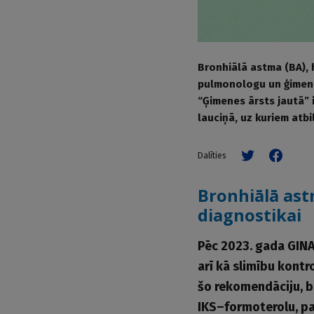
Bronhiālā astma (BA), 
pulmonologu un ģimene
“Ģimenes ārsts jautā” 
lauciņā, uz kuriem atbi
Dalīties
Bronhiālā ast
diagnostikai
Pēc 2023. gada GINA
arī kā slimību kont
šo rekomendāciju, b
IKS–formoterolu, pat