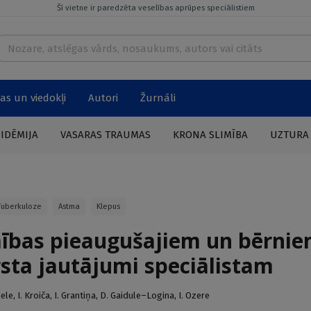
Šī vietne ir paredzēta veselības aprūpes speciālistiem
as un viedokļi
Autori
Žurnāli
PIDĒMIJA
VASARAS TRAUMAS
KRONA SLIMĪBA
UZTURA
Tuberkuloze
Astma
Klepus
mības pieaugušajiem un bērnie
sta jautājumi speciālistam
ele
,
I. Kroiča
,
I. Grantiņa
,
D. Gaidule–Logina
,
I. Ozere