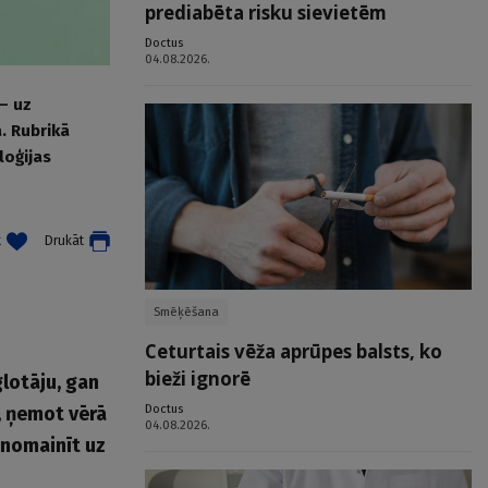
prediabēta risku sievietēm
Doctus
04.08.2026.
— uz
. Rubrikā
loģijas
t
Drukāt
Smēķēšana
Ceturtais vēža aprūpes balsts, ko
bieži ignorē
lotāju, gan
Doctus
, ņemot vērā
04.08.2026.
 nomainīt uz