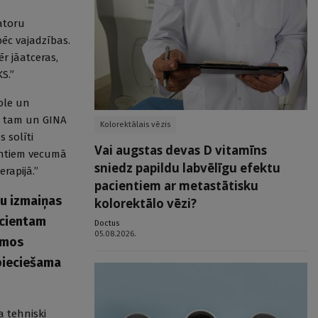
latoru
ēc vajadzības.
r jāatceras,
S.”
ole un
ši tam un GINA
Kolorektālais vēzis
s solīti
Vai augstas devas D vitamīns
entiem vecumā
sniedz papildu labvēlīgu efektu
rapijā.”
pacientiem ar metastātisku
zu izmaiņas
kolorektālo vēzi?
acientam
Doctus
05.08.2026.
amos
pieciešama
a tehniski