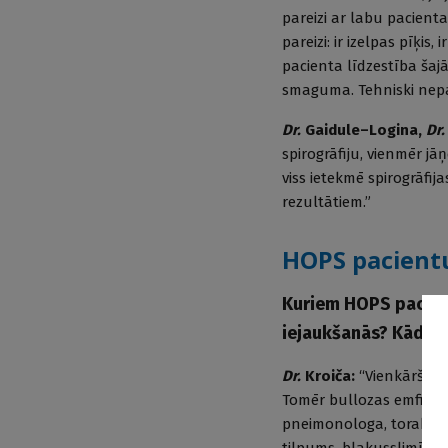
pareizi ar labu pacienta
pareizi: ir izelpas pīķis,
pacienta līdzestība šaj
smaguma. Tehniski nepar
Dr.
Gaidule–Logina,
Dr
spirogrāfiju, vienmēr jāņ
viss ietekmē spirogrāfija
rezultātiem.”
HOPS pacientu
Kuriem HOPS pacien
iejaukšanās? Kādi ir
Dr.
Kroiča:
“Vienkāršā a
Tomēr bullozas emfizēma
pneimonologa, torakālā
tilpums, blakusslimības