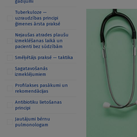
gadījumi
Tuberkuloze —
uzraudzības principi
ģimenes ārsta praksē
Nejaušas atrades plaušu
izmeklēšanas laikā un
pacienti bez sūdzībām
Smēķētājs praksē — taktika
Sagatavošanās
izmeklējumiem
Profilakses pasākumi un
rekomendācijas
Antibiotiku lietošanas
principi
Jautājumi bērnu
pulmonologam