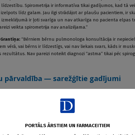
 līdzestību. Spirometrija ir informatīva tikai gadījumos, kad tā ve
 ir izelpots līdz galam. Jau ilgi strādājot ar plaušu pacientiem, ir sk
ā izmeklējumā ir ļoti svarīga un nav atkarīga no pacienta elpas
eizi veikta spirometrija nav analizējama.”
.
Grantiņa:
“Bērniem bērnu pulmonologa konsultācija ir nepiecie
em vērā, vai bērns ir līdzestīgs, vai nav liekais svars, kāds ir mus
s rezultātus. Nav pareizi noteikt diagnozi “astma” tikai pēc spirog
 pārvaldība — sarežģītie gadījumi
tiem bullozas emfizēmas gadījumā rekomendējama ķi
 riski un ieguvumi?
tbilde būtu — pacientiem ar lielām bullām, kam ir augsts pneimo
s ķirurģiska terapija nav viena ārsta lēmums, bet gan konsīlija
PORTĀLS ĀRSTIEM UN FARMACEITIEM
 ķirurga un anesteziologa — lēmums. Risku nosaka pacienta v
 un citi faktori. Ieguvums varētu būt uzlabota plaušu funkcija, 