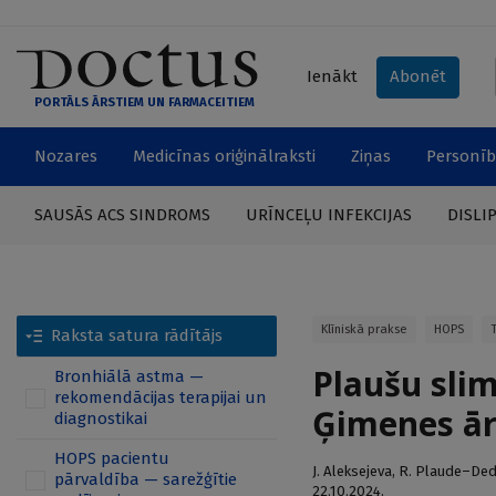
Ienākt
Abonēt
PORTĀLS ĀRSTIEM UN FARMACEITIEM
Nozares
Medicīnas oriģinālraksti
Ziņas
Personīb
SAUSĀS ACS SINDROMS
URĪNCEĻU INFEKCIJAS
DISLI
Klīniskā prakse
HOPS
Raksta satura rādītājs
Plaušu sli
Bronhiālā astma —
rekomendācijas terapijai un
Ģimenes ār
diagnostikai
HOPS pacientu
J. Aleksejeva
,
R. Plaude–Ded
pārvaldība — sarežģītie
22.10.2024.