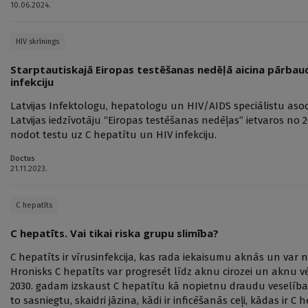
10.06.2024.
HIV skrīnings
Starptautiskajā Eiropas testēšanas nedēļā aicina pārbaud
infekciju
Latvijas Infektologu, hepatologu un HIV/AIDS speciālistu asoci
Latvijas iedzīvotāju “Eiropas testēšanas nedēļas” ietvaros no
nodot testu uz C hepatītu un HIV infekciju.
Doctus
21.11.2023.
C hepatīts
C hepatīts. Vai tikai riska grupu slimība?
C hepatīts ir vīrusinfekcija, kas rada iekaisumu aknās un var n
Hronisks C hepatīts var progresēt līdz aknu cirozei un aknu v
2030. gadam izskaust C hepatītu kā nopietnu draudu veselībai. 
to sasniegtu, skaidri jāzina, kādi ir inficēšanās ceļi, kādas ir C