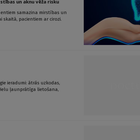
tības un aknu vēža risku
amentiem samazina mirstības un
 skaitā, pacientiem ar cirozi.
īgie ieradumi: ātrās uzkodas,
ielu ļaunprātīga lietošana,