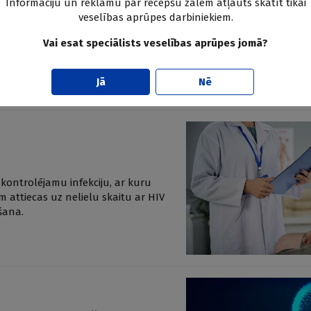
ficētais pacients
Informāciju un reklāmu par recepšu zālēm atļauts skatīt tikai
veselības aprūpes darbiniekiem.
Infektologu, Hepatologu un HIV/AIDS
nības organizēta diskusija “Jauni
Vai esat speciālists veselības aprūpes jomā?
.
Jā
Nē
 kontrolējamu infekciju, ar kuru
 attiecas uz nelielu skaitu ar HIV
āšana.