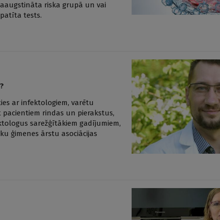
paaugstināta riska grupā un vai
patīta tests.
ā?
ies ar infektologiem, varētu
 pacientiem rindas un pierakstus,
ektologus sarežģītākiem gadījumiem,
ku ģimenes ārstu asociācijas