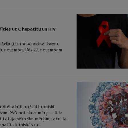
īties uz C hepatītu un HIV
ācija (LIHHASA) aicina ikvienu
 20. novembra līdz 27. novembrim
oritēt akūti un/vai hroniski.
ēzim. PVO noteikusi mērķi — līdz
Latvija seko šim mērķim, taču, lai
 hepatīta klīniskās un