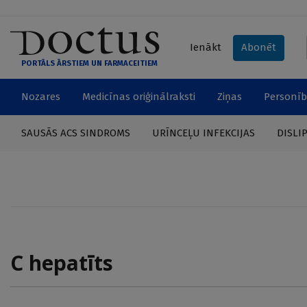
Ienākt
Abonēt
PORTĀLS ĀRSTIEM UN FARMACEITIEM
Nozares
Medicīnas oriģinālraksti
Ziņas
Personīb
SAUSĀS ACS SINDROMS
URĪNCEĻU INFEKCIJAS
DISLI
C hepatīts