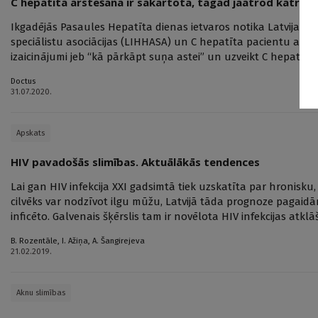
C hepatīta ārstēšana ir sakārtota, tagad jāatrod katrs in
Ikgadējās Pasaules Hepatīta dienas ietvaros notika Latvijas 
speciālistu asociācijas (LIHHASA) un C hepatīta pacientu apvie
izaicinājumi jeb “kā pārkāpt suņa astei” un uzveikt C hepatītu”
Doctus
31.07.2020.
Apskats
HIV pavadošās slimības. Aktuālākās tendences
Lai gan HIV infekcija XXI gadsimtā tiek uzskatīta par hronisku,
cilvēks var nodzīvot ilgu mūžu, Latvijā tāda prognoze pagaidām
inficēto. Galvenais šķērslis tam ir novēlota HIV infekcijas atkl
B. Rozentāle
,
I. Ažiņa
,
A. Šangirejeva
21.02.2019.
Aknu slimības