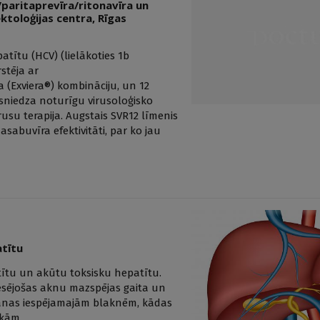
paritaprevīra/ritonavīra un
ektoloģijas centra, Rīgas
tītu (HCV) (lielākoties 1b
stēja ar
 (Exviera®) kombināciju, un 12
sniedza noturīgu virusoloģisko
īrusu terapija. Augstais SVR12 līmenis
asabuvīra efektivitāti, par ko jau
atītu
tītu un akūtu toksisku hepatītu.
esējošas aknu mazspējas gaita un
šanas iespējamajām blaknēm, kādas
ekām.