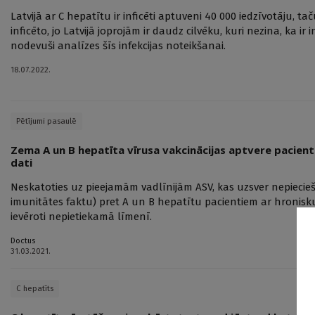
Latvijā ar C hepatītu ir inficēti aptuveni 40 000 iedzīvotāju, t
inficēto, jo Latvijā joprojām ir daudz cilvēku, kuri nezina, ka ir 
nodevuši analīzes šīs infekcijas noteikšanai.
18.07.2022.
Pētījumi pasaulē
Zema A un B hepatīta vīrusa vakcinācijas aptvere pacient
dati
Neskatoties uz pieejamām vadlīnijām ASV, kas uzsver nepieci
imunitātes faktu) pret A un B hepatītu pacientiem ar hronisku 
ievēroti nepietiekamā līmenī.
Doctus
31.03.2021.
C hepatīts