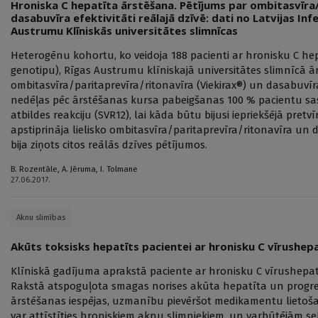
Hroniska C hepatīta ārstēšana. Pētījums par ombitasvīra/
dasabuvīra efektivitāti reālajā dzīvē: dati no Latvijas Inf
Austrumu Klīniskās universitātes slimnīcas
Heterogēnu kohortu, ko veidoja 188 pacienti ar hronisku C hepa
genotipu), Rīgas Austrumu klīniskajā universitātes slimnīcā ār
ombitasvīra/paritaprevīra/ritonavīra (Viekirax®) un dasabuvīra
nedēļas pēc ārstēšanas kursa pabeigšanas 100 % pacientu sa
atbildes reakciju (SVR12), lai kāda būtu bijusi iepriekšējā pretv
apstiprināja lielisko ombitasvīra/paritaprevīra/ritonavīra un d
bija ziņots citos reālās dzīves pētījumos.
B. Rozentāle
,
A. Jēruma
,
I. Tolmane
27.06.2017.
Aknu slimības
Akūts toksisks hepatīts pacientei ar hronisku C vīrushep
Klīniskā gadījuma aprakstā paciente ar hronisku C vīrushepa
Rakstā atspoguļota smagas norises akūta hepatīta un progr
ārstēšanas iespējas, uzmanību pievēršot medikamentu lieto
var attīstīties hroniskiem aknu slimniekiem, un varbūtējām s