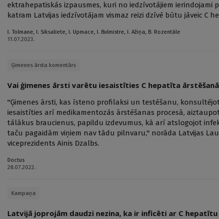
ektrahepatiskās izpausmes, kuri no iedzīvotājiem ierindojami 
katram Latvijas iedzīvotājam vismaz reizi dzīvē būtu jāveic C he
I. Tolmane
,
I. Siksaliete
,
I. Upmace
,
I. Bulmistre
,
I. Ažiņa
,
B. Rozentāle
11.07.2023.
Ģimenes ārsta komentārs
Vai ģimenes ārsti varētu iesaistīties C hepatīta ārstēšan
"Ģimenes ārsti, kas īsteno profilaksi un testēšanu, konsultējot
iesaistīties arī medikamentozās ārstēšanas procesā, aiztaupot
tālākus braucienus, papildu izdevumus, kā arī atslogojot inf
taču pagaidām viņiem nav tādu pilnvaru," norāda Latvijas Lau
viceprezidents Ainis Dzalbs.
Doctus
28.07.2022.
Kampaņa
Latvijā joprojām daudzi nezina, ka ir inficēti ar C hepatītu