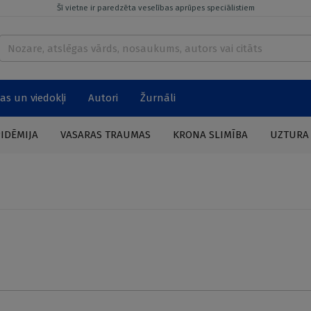
Šī vietne ir paredzēta veselības aprūpes speciālistiem
as un viedokļi
Autori
Žurnāli
PIDĒMIJA
VASARAS TRAUMAS
KRONA SLIMĪBA
UZTURA