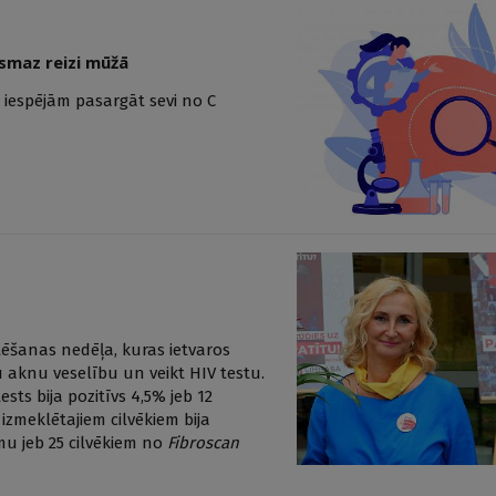
ismaz reizi mūžā
r iespējām pasargāt sevi no C
tēšanas nedēļa, kuras ietvaros
 aknu veselību un veikt HIV testu.
sts bija pozitīvs 4,5% jeb 12
 izmeklētajiem cilvēkiem bija
u jeb 25 cilvēkiem no
Fibroscan