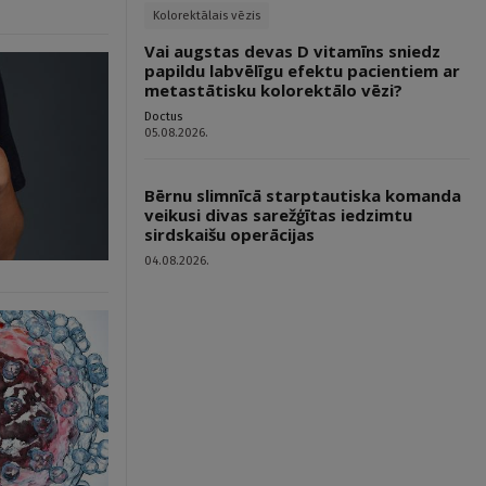
Kolorektālais vēzis
Vai augstas devas D vitamīns sniedz
papildu labvēlīgu efektu pacientiem ar
metastātisku kolorektālo vēzi?
Doctus
05.08.2026.
Bērnu slimnīcā starptautiska komanda
veikusi divas sarežģītas iedzimtu
sirdskaišu operācijas
04.08.2026.