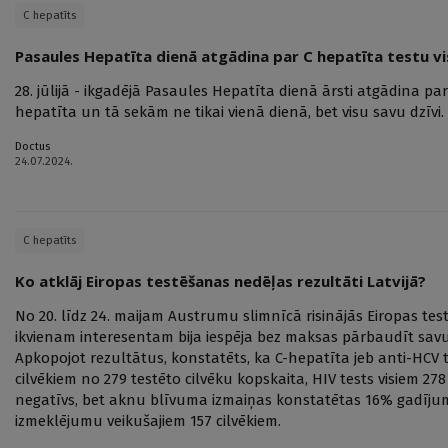
C hepatīts
Pasaules Hepatīta dienā atgādina par C hepatīta testu v
28. jūlijā - ikgadējā Pasaules Hepatīta dienā ārsti atgādina pa
hepatīta un tā sekām ne tikai vienā dienā, bet visu savu dzīvi.
Doctus
24.07.2024.
C hepatīts
Ko atklāj Eiropas testēšanas nedēļas rezultāti Latvijā?
No 20. līdz 24. maijam Austrumu slimnīcā risinājās Eiropas tes
ikvienam interesentam bija iespēja bez maksas pārbaudīt savu
Apkopojot rezultātus, konstatēts, ka C-hepatīta jeb anti-HCV te
cilvēkiem no 279 testēto cilvēku kopskaita, HIV tests visiem 278
negatīvs, bet aknu blīvuma izmaiņas konstatētas 16% gadījum
izmeklējumu veikušajiem 157 cilvēkiem.