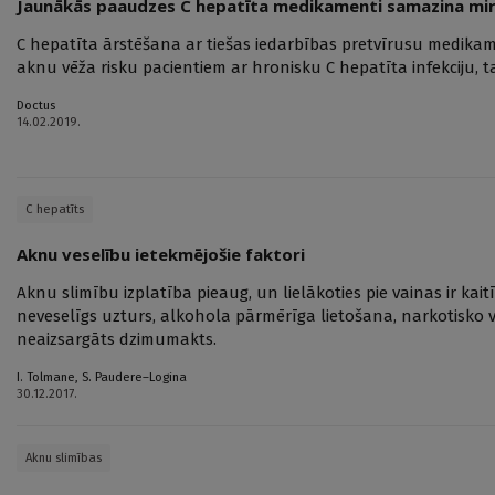
Jaunākās paaudzes C hepatīta medikamenti samazina mirs
C hepatīta ārstēšana ar tiešas iedarbības pretvīrusu medik
aknu vēža risku pacientiem ar hronisku C hepatīta infekciju, tai
Doctus
14.02.2019.
C hepatīts
Aknu veselību ietekmējošie faktori
Aknu slimību izplatība pieaug, un lielākoties pie vainas ir kait
neveselīgs uzturs, alkohola pārmērīga lietošana, narkotisko v
neaizsargāts dzimumakts.
I. Tolmane
,
S. Paudere–Logina
30.12.2017.
Aknu slimības