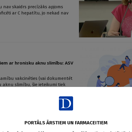
aču nav skaidrs precīzāks apjoms
inficēti ar C hepatītu, jo nekad nav
iem ar hronisku aknu slimību: ASV
ešamību vakcinēties (vai dokumentēt
aknu slimību, šie ieteikumi tiek
PORTĀLS ĀRSTIEM UN FARMACEITIEM