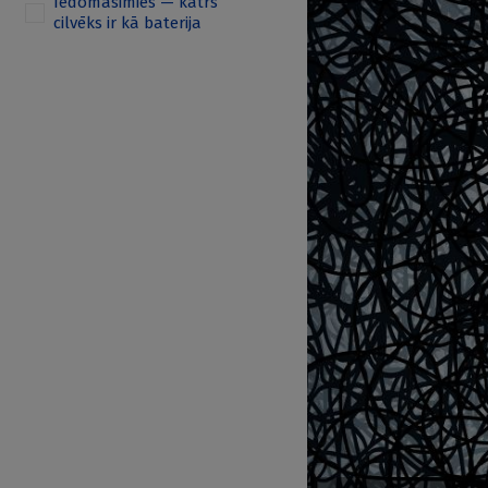
Iedomāsimies — katrs
cilvēks ir kā baterija