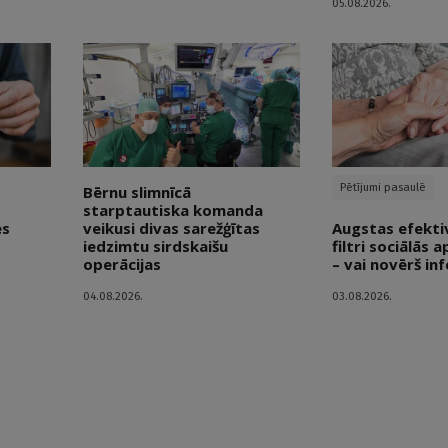
05.08.2026.
Pētījumi pasaulē
Bērnu slimnīcā
starptautiska komanda
es
veikusi divas sarežģītas
Augstas efekti
iedzimtu sirdskaišu
filtri sociālās
operācijas
– vai novērš inf
04.08.2026.
03.08.2026.