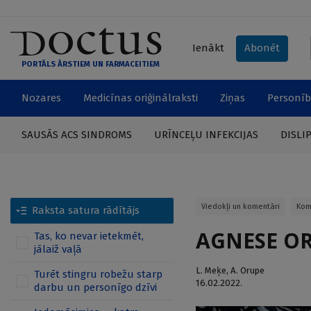
Ienākt
Abonēt
PORTĀLS ĀRSTIEM UN FARMACEITIEM
Nozares
Medicīnas oriģinālraksti
Ziņas
Personīb
SAUSĀS ACS SINDROMS
URĪNCEĻU INFEKCIJAS
DISLI
Viedokļi un komentāri
Kom
Raksta satura rādītājs
AGNESE ORU
Tas, ko nevar ietekmēt,
jālaiž vaļā
L. Meķe
,
A. Orupe
Turēt stingru robežu starp
16.02.2022.
darbu un personīgo dzīvi