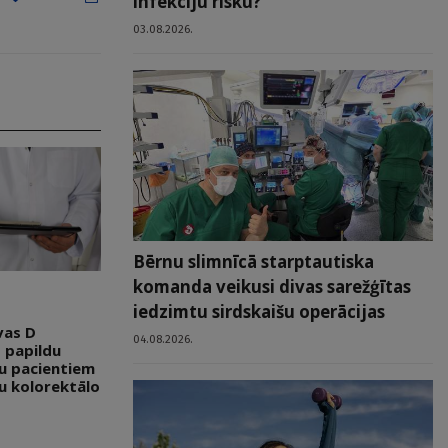
infekciju risku?
03.08.2026.
Bērnu slimnīcā starptautiska
komanda veikusi divas sarežģītas
iedzimtu sirdskaišu operācijas
vas D
04.08.2026.
 papildu
tu pacientiem
u kolorektālo