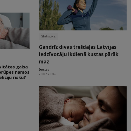
Statistika
Gandrīz divas trešdaļas Latvijas
iedzīvotāju ikdienā kustas pārāk
maz
vitātes gaisa
Doctus
 aprūpes namos
28.07.2026.
ekciju risku?