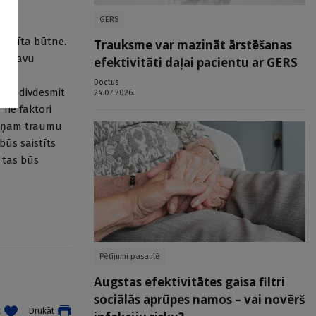
GERS
režģīta būtne.
Trauksme var mazināt ārstēšanas
 ar savu
efektivitāti daļai pacientu ar GERS
 un
Doctus
nus divdesmit
24.07.2026.
Tie faktori
 viņam traumu
 būs saistīts
 tas būs
Pētījumi pasaulē
Augstas efektivitātes gaisa filtri
sociālās aprūpes namos – vai novērš
t
Drukāt