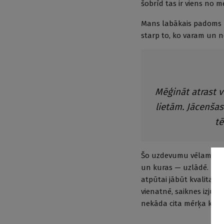
šobrīd tas ir viens no m
Mans labākais padoms —
starp to, ko varam un 
Mēģināt atrast v
lietām. Jācenšas 
tē
Šo uzdevumu vēlams veik
un kuras — uzlādē. Pret 
atpūtai jābūt kvalitatīvā
vienatnē, saiknes izjuš
nekāda cita mērķa kā vi