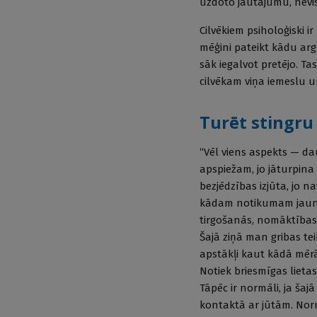
uzdoto jautājumu, nevis
Cilvēkiem psiholoģiski ir
mēģini pateikt kādu argu
sāk iegalvot pretējo. Ta
cilvēkam viņa iemeslu u
Turēt stingru
“Vēl viens aspekts — dau
apspiežam, jo jāturpina 
bezjēdzības izjūta, jo na
kādam notikumam jaunu 
tirgošanās, nomāktības, 
Šajā ziņā man gribas tei
apstākļi kaut kādā mērā,
Notiek briesmīgas lieta
Tāpēc ir normāli, ja šaj
kontaktā ar jūtām. Norm