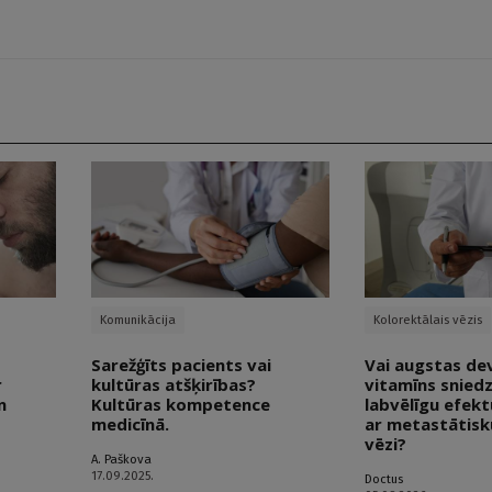
Komunikācija
Kolorektālais vēzis
Sarežģīts pacients vai
Vai augstas de
r
kultūras atšķirības?
vitamīns sniedz
n
Kultūras kompetence
labvēlīgu efek
medicīnā.
ar metastātisk
vēzi?
A. Paškova
17.09.2025.
Doctus