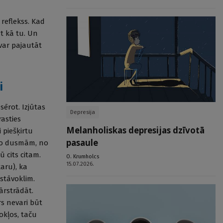
 reflekss. Kad
at kā tu. Un
 var pajautāt
i
sērot. Izjūtas
Depresija
rasties
Melanholiskas depresijas dzīvotā
 piešķirtu
pasaule
 no dusmām, no
 cits citam.
O. Krumholcs
15.07.2026.
karu), ka
 stāvoklim.
ārstrādāt.
rs nevari būt
okļos, taču