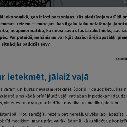
Fo
li ekonomikā, gan ir ļoti personīgas. Tās piedzīvojam arī kā pr
ilemmas, reizēm — emocijas, kas ilgāku laiku nelaiž vaļā. Jānotu
arbā, neapmierinātību, ka neesi sava stāsta rakstnieks, sāc iz
pēc. Par palaidējmehānismu var kļūt dažādi ārēji apstākļi, pie
 situācijās palīdzēt sev?
Saglabā
r ietekmēt, jālaiž vaļā
uras varam un kuras nevaram ietekmēt. Šobrīd ir daudz lietu, kas 
s jautājums kādā brīdī jālaiž vaļā. Patlaban ir pietiekami daudz 
as, ģimenes un draugu atbildība, nav tikai uz mediķu pleciem.
stenībā ir ļoti sarežģīti, reizēm pat nereāli. Cilvēks labi jāpazīst, 
brīd mediķiem, manuprāt, vairāk jādomā, kā atbildēt uz konkrēt