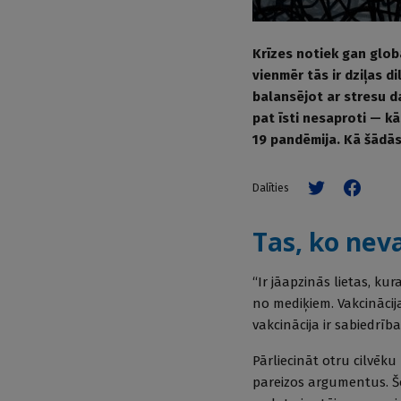
Krīzes notiek gan globā
vienmēr tās ir dziļas d
balansējot ar stresu d
pat īsti nesaproti — kā
19 pandēmija. Kā šādās
Dalīties
Tas, ko neva
“Ir jāapzinās lietas, k
no mediķiem. Vakcinācija
vakcinācija ir sabiedrīb
Pārliecināt otru cilvēku ī
pareizos argumentus. Šo