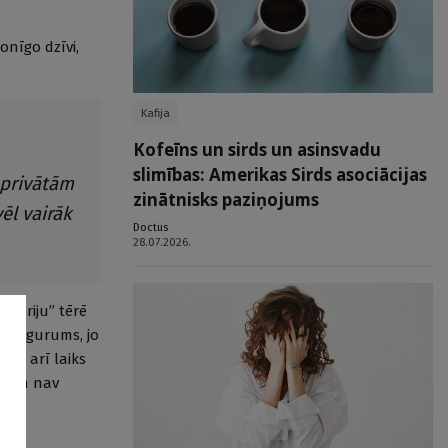
nīgo dzīvi,
Kafija
Kofeīns un sirds un asinsvadu
slimības: Amerikas Sirds asociācijas
 privātām
zinātnisks paziņojums
ēl vairāk
Doctus
28.07.2026.
ateriju” tērē
ks nogurums, jo
, kā arī laiks
, kam nav