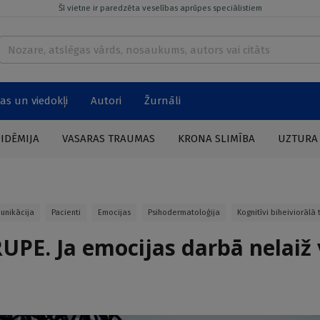
Šī vietne ir paredzēta veselības aprūpes speciālistiem
as un viedokļi
Autori
Žurnāli
PIDĒMIJA
VASARAS TRAUMAS
KRONA SLIMĪBA
UZTURA
unikācija
Pacienti
Emocijas
Psihodermatoloģija
Kognitīvi biheiviorālā 
PE. Ja emocijas darbā nelaiž 