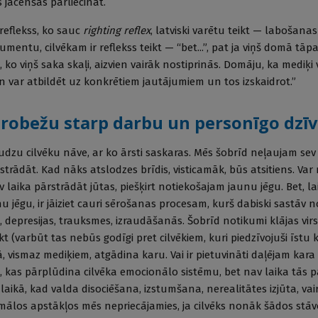
 jācenšas pārliecināt.
 reflekss, ko sauc
righting reflex
, latviski varētu teikt — labošanas
mentu, cilvēkam ir reflekss teikt — “bet...”, pat ja viņš domā tāp
s, ko viņš saka skaļi, aizvien vairāk nostiprinās. Domāju, ka mediķi
n var atbildēt uz konkrētiem jautājumiem un tos izskaidrot.”
 robežu starp darbu un personīgo dzīv
dzu cilvēku nāve, ar ko ārsti saskaras. Mēs šobrīd neļaujam sev 
strādāt. Kad nāks atslodzes brīdis, visticamāk, būs atsitiens. Var 
v laika pārstrādāt jūtas, piešķirt notiekošajam jaunu jēgu. Bet, lai
jēgu, ir jāiziet cauri sērošanas procesam, kurš dabiski sastāv
depresijas, trauksmes, izraudāšanās. Šobrīd notikumi klājas virsū
kt (varbūt tas nebūs godīgi pret cilvēkiem, kuri piedzīvojuši īstu 
 vismaz mediķiem, atgādina karu. Vai ir pietuvināti daļējam kara
s, kas pārplūdina cilvēka emocionālo sistēmu, bet nav laika tās p
ā laikā, kad valda disociēšana, izstumšana, nerealitātes izjūta, vai
ālos apstākļos mēs nepriecājamies, ja cilvēks nonāk šādos stāv