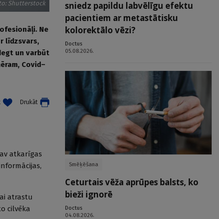
to: Shutterstock
sniedz papildu labvēlīgu efektu
pacientiem ar metastātisku
kolorektālo vēzi?
ofesionāļi. Ne
r līdzsvars,
Doctus
05.08.2026.
degt un varbūt
mēram, Covid–
t
Drukāt
nav atkarīgas
Smēķēšana
informācijas,
Ceturtais vēža aprūpes balsts, ko
bieži ignorē
lai atrastu
o cilvēka
Doctus
04.08.2026.