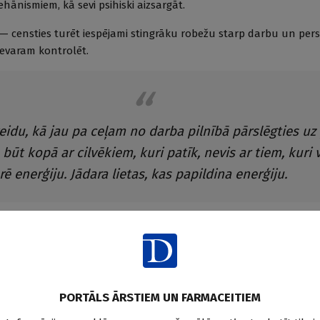
ehānismiem, kā sevi psihiski aizsargāt.
 censties turēt iespējami stingrāku robežu starp darbu un perso
nevaram kontrolēt.
eidu, kā jau pa ceļam no darba pilnībā pārslēgties uz
būt kopā ar cilvēkiem, kuri patīk, nevis ar tiem, kuri v
rē enerģiju. Jādara lietas, kas papildina enerģiju.
t rakstiski — uzrakstīt divus sarakstus ar lietām, kuras manu “b
šo situāciju jāattiecas kā pret maratonu, nevis sprintu. Jo lielā
kai. Kvalitatīvas atpūtas jēdzienā ietilpst miegs, uzturs, kustības
ana ar līdzīgi domājošiem cilvēkiem un rotaļāšanās — aktivitātes
en izpriecāšanās.”
PORTĀLS ĀRSTIEM UN FARMACEITIEM