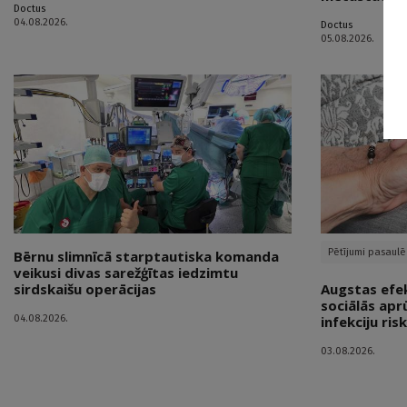
Doctus
04.08.2026.
Doctus
05.08.2026.
Pētījumi pasaulē
Bērnu slimnīcā starptautiska komanda
veikusi divas sarežģītas iedzimtu
sirdskaišu operācijas
Augstas efekt
sociālās apr
04.08.2026.
infekciju ris
03.08.2026.