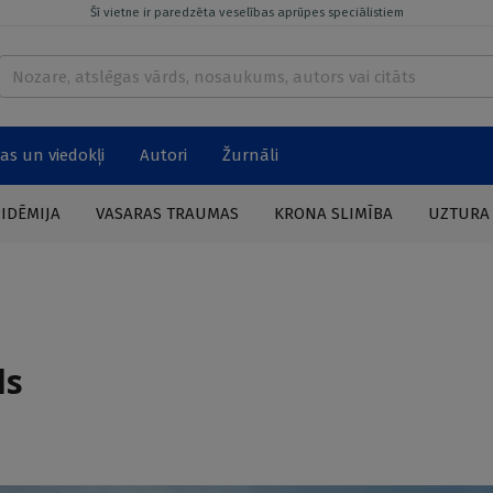
Šī vietne ir paredzēta veselības aprūpes speciālistiem
as un viedokļi
Autori
Žurnāli
PIDĒMIJA
VASARAS TRAUMAS
KRONA SLIMĪBA
UZTURA
ds