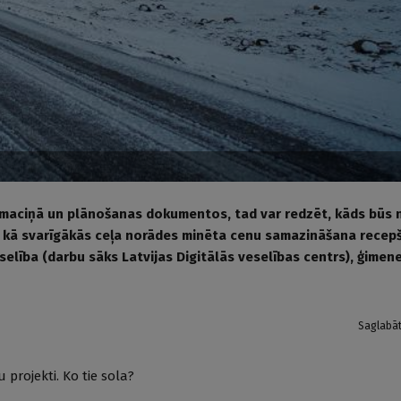
ta maciņā un plānošanas dokumentos, tad var redzēt, kāds būs
ro, kā svarīgākās ceļa norādes minēta cenu samazināšana recep
elība (darbu sāks Latvijas Digitālās veselības centrs), ģimen
Saglabā
 projekti. Ko tie sola?