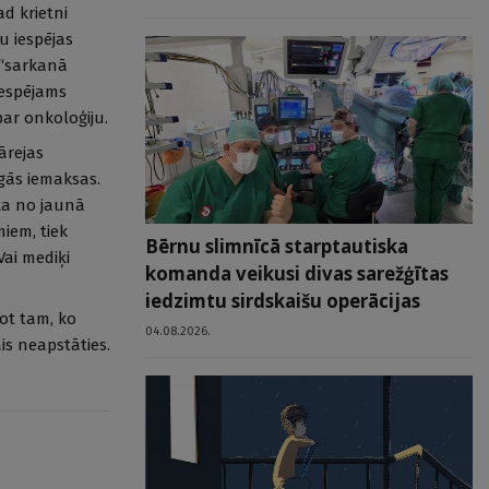
ad krietni
u iespējas
 “sarkanā
iespējams
par onkoloģiju.
pārejas
gās iemaksas.
ka no jaunā
iem, tiek
Bērnu slimnīcā starptautiska
ai mediķi
komanda veikusi divas sarežģītas
iedzimtu sirdskaišu operācijas
ot tam, ko
04.08.2026.
ais neapstāties.