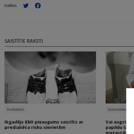
Dalīties
SAISTĪTIE RAKSTI
Prediabēts
Kolorektālais vē
Ikgadējs ĶMI pieaugums saistīts ar
Vai augstas 
prediabēta risku sievietēm
papildu labv
metastātisk