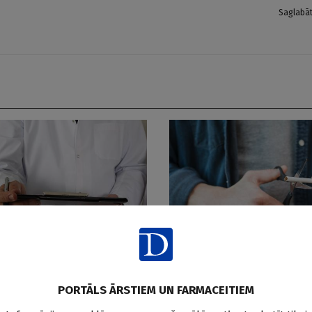
Saglabā
zis
Smēķēšana
devas D vitamīns sniedz
Ceturtais vēža aprūpes bals
PORTĀLS ĀRSTIEM UN FARMACEITIEM
ēlīgu efektu pacientiem ar
ignorē
u kolorektālo vēzi?