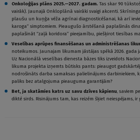
Onkoloģijas plāns 2025.—2027. gadam.
Tas skar 90 tūkstoš
vairāk). Jaunajā Onkloplānā vairāki svaigi akcenti. Skrīning
plaušu un kuņģa vēža agrīnai diagnosticēšanai, kā arī ievie
karoga” simptomiem. Pieaugušo ārstēšanā paplašinās dinam
paplašināt “zaļā koridora” pieejamību, piešķirot tiesības 
Veselības aprūpes finansēšanas un administrēšanas liku
noteikumos. Jaunajam likumam jāstājas spēkā 2026. gada ja
Uz Nacionālā veselības dienesta bāzes tiks izveidots Naci
likuma projekta izņemts būtisks pants: pieaugot gadskārt
nodrošināts darba samaksas palielinājums darbiniekiem, k
paliks bez atalgojuma pieauguma garantijām?
Bet, ja skatāmies katrs uz savu dzīves kāpienu
, saviem p
diktē sirds. Risinājums tam, kas reizēm šķiet neiespējams, ir