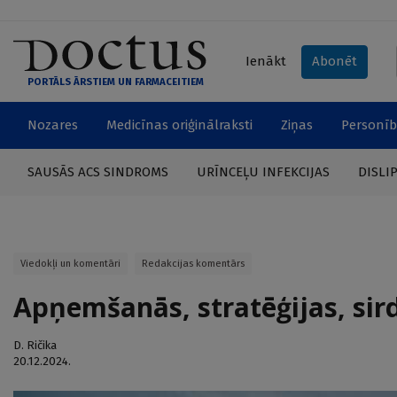
Ienākt
Abonēt
PORTĀLS ĀRSTIEM UN FARMACEITIEM
Nozares
Medicīnas oriģinālraksti
Ziņas
Personīb
SAUSĀS ACS SINDROMS
URĪNCEĻU INFEKCIJAS
DISLI
Viedokļi un komentāri
Redakcijas komentārs
Apņemšanās, stratēģijas, sir
D. Ričika
20.12.2024.