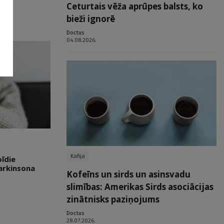
Ceturtais vēža aprūpes balsts, ko
bieži ignorē
Doctus
04.08.2026.
Kafija
oīdie
Parkinsona
Kofeīns un sirds un asinsvadu
slimības: Amerikas Sirds asociācijas
zinātnisks paziņojums
Doctus
28.07.2026.