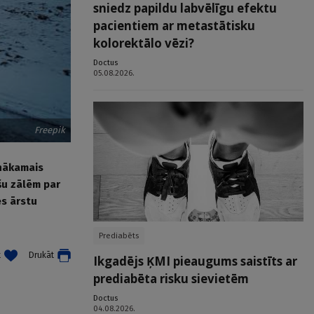
sniedz papildu labvēlīgu efektu
pacientiem ar metastātisku
kolorektālo vēzi?
Doctus
05.08.2026.
Freepik
 nākamais
šu zālēm par
es ārstu
Prediabēts
t
Drukāt
Ikgadējs ĶMI pieaugums saistīts ar
prediabēta risku sievietēm
Doctus
04.08.2026.