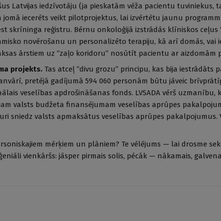
us Latvijas iedzīvotāju (ja pieskatām vēža pacientu tuviniekus, t
a jomā iecerēts veikt pilotprojektus, lai izvērtētu jaunu programm
st skrīninga reģistru. Bērnu onkoloģijā izstrādās klīniskos ceļus
isko novērošanu un personalizēto terapiju, kā arī domās, vai 
maksas ārstiem uz “zaļo koridoru” nosūtīt pacientu ar aizdomām 
ma projekts.
Tas atceļ “divu grozu” principu, kas bija iestrādāts 
nvārī, pretējā gadījumā 594 060 personām būtu jāveic brīvprātī
onālais veselības apdrošināšanas fonds. LVSADA vērš uzmanību, 
ējam valsts budžeta finansējumam veselības aprūpes pakalpojum
uri sniedz valsts apmaksātus veselības aprūpes pakalpojumus. V
ersoniskajiem mērķiem un plāniem? Te vēlējums — lai drosme sek
 ģeniāli vienkāršs: jāsper pirmais solis, pēcāk — nākamais, galven