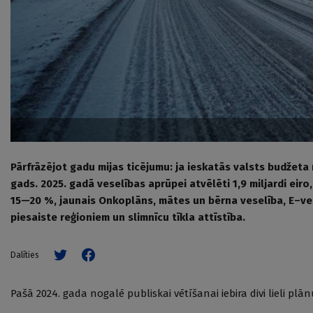
Pārfrāzējot gadu mijas ticējumu: ja ieskatās valsts budže
gads. 2025. gadā veselības aprūpei atvēlēti 1,9 miljardi ei
15—20 %, jaunais Onkoplāns, mātes un bērna veselība, E–ves
piesaiste reģioniem un slimnīcu tīkla attīstība.
Dalīties
Pašā 2024. gada nogalē publiskai vētīšanai iebira divi lieli plānu