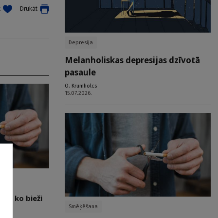
t
Drukāt
Depresija
Melanholiskas depresijas dzīvotā
pasaule
O. Krumholcs
15.07.2026.
ts, ko bieži
Smēķēšana