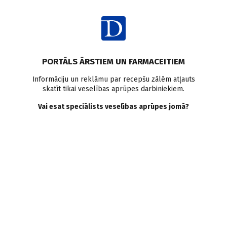
Ienākt
Viedokļi un komentāri
Redakcijas komentārs
Vakcinācija
PORTĀLS ĀRSTIEM UN FARMACEITIEM
Starmešu gaismā —
Informāciju un reklāmu par recepšu zālēm atļauts
skatīt tikai veselības aprūpes darbiniekiem.
nepilngadīgo vakcinācija
Vai esat speciālists veselības aprūpes jomā?
D. Ričika
03.10.2024.