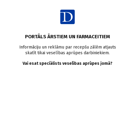
Ienākt
Pasaulē
Antibiotikas
Seniori
PORTĀLS ĀRSTIEM UN FARMACEITIEM
Antibiotiku izrakstīšana
Informāciju un reklāmu par recepšu zālēm atļauts
skatīt tikai veselības aprūpes darbiniekiem.
gados veciem pacientiem ar
Vai esat speciālists veselības aprūpes jomā?
akūtu, ne bakteriālu
augšējo elpošanas ceļu
infekciju
Doctus
09.05.2017.
Lai samazinātu neatbilstošu antibiotiku izrakstīšanu akūtu
augšējo elpošanas ceļu infekciju gadījumos, labāk jāizprot
faktori, kuri ietekmē antibiotiku izrakstīšanu.