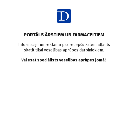
Ienākt
Pasaulē
PORTĀLS ĀRSTIEM UN FARMACEITIEM
Dramatiski Eiropā
Informāciju un reklāmu par recepšu zālēm atļauts
skatīt tikai veselības aprūpes darbiniekiem.
mazinājusies mirstība no
Vai esat speciālists veselības aprūpes jomā?
sirds asinsvadu slimībām,
taču ne Latvijā
Doctus
26.06.2013.
Izdevumā European Heart Journal publicētā pētījuma dati
vēstī, ka pēdējos 30 gados Eiropā būtiski (zinātieki pat saka -
dramatiski) mazinājies to cilvēku skaits, kas mirst no sirds-
asinsvadu slimībām, kā galvenie veiksmes faktori tiek minēti