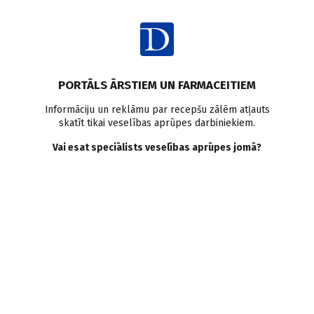
Ienākt
Pasaulē
Imūnsistēma
PORTĀLS ĀRSTIEM UN FARMACEITIEM
Sievietēm imūnsistēma
Informāciju un reklāmu par recepšu zālēm atļauts
skatīt tikai veselības aprūpes darbiniekiem.
noveco lēnāk nekā vīriešiem
Vai esat speciālists veselības aprūpes jomā?
Doctus
15.05.2013.
Sieviešu imūnsistēma noveco daudz lēnāk nekā vīriešiem,
secināts pētījumā, kura rezultāti publicēti žurnālā Immunity &
Ageing. Lēnāka sieviešu imūnsistēmas novecošana iespējams
veicina to, ka sievietes dzīvo ilgāk nekā vīrieši.
Saglabāt
Drukāt
Dalīties