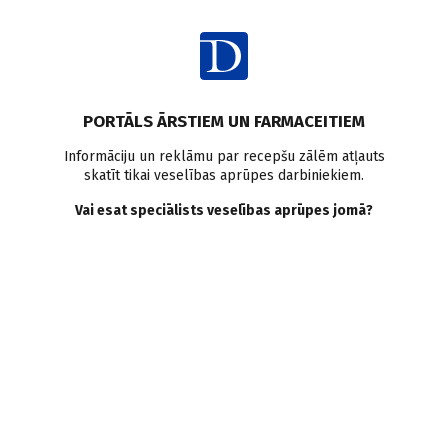
Ienākt
Pasaulē
PORTĀLS ĀRSTIEM UN FARMACEITIEM
Vai būs brīva pieeja klīnisko
Informāciju un reklāmu par recepšu zālēm atļauts
skatīt tikai veselības aprūpes darbiniekiem.
pētījumu datiem?
Vai esat speciālists veselības aprūpes jomā?
Doctus
16.04.2012.
Eiropas Zāļu aģentūra (The European Medicines Agency –EMA)
strādā, lai varētu atvērt brīvu pieeju visiem klīnisko pētījumu
datiem, tomēr brīdina, ka daži ierobežojumi iespējams būs
jāsaglabā.
Saglabāt
Drukāt
Dalīties