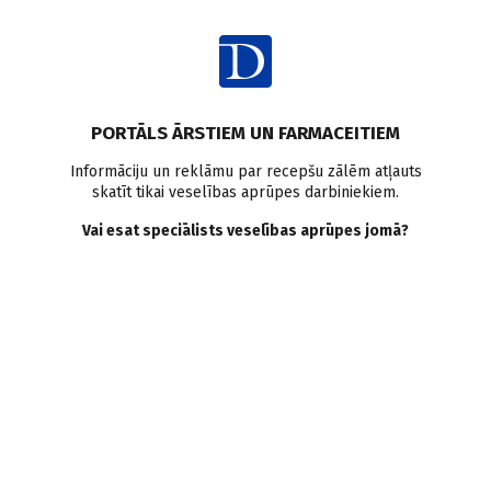
Ienākt
Ziņas
Iekaisīgas zarnu slimības
Krona slimība
Čūlainais kolīts
PORTĀLS ĀRSTIEM UN FARMACEITIEM
Pasaules Iekaisīgu zarnu
Informāciju un reklāmu par recepšu zālēm atļauts
skatīt tikai veselības aprūpes darbiniekiem.
slimību dienā pacientu
Vai esat speciālists veselības aprūpes jomā?
biedrība uzrunās politiķus
un sabiedrību
Doctus
19.05.2025.