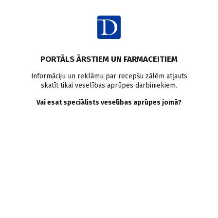
Ienākt
Ziņas
Perifēro artēriju slimība
Miokarda infarkts
Insults
PORTĀLS ĀRSTIEM UN FARMACEITIEM
Smēķēšana
Lipīdi
Pētījumi pasaulē
Informāciju un reklāmu par recepšu zālēm atļauts
skatīt tikai veselības aprūpes darbiniekiem.
Perifērisko artēriju slimība:
Vai esat speciālists veselības aprūpes jomā?
risku atšķirības starp
dzimumiem
Doctus
23.10.2023.