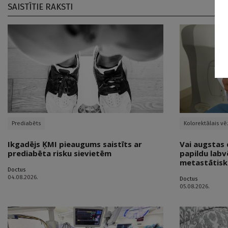
SAISTĪTIE RAKSTI
Prediabēts
Kolorektālais vē
Ikgadējs ĶMI pieaugums saistīts ar
Vai augstas 
prediabēta risku sievietēm
papildu labv
metastātisk
Doctus
04.08.2026.
Doctus
05.08.2026.