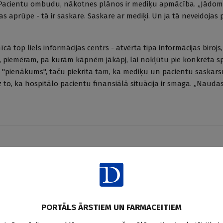
ar Pacientu ombudu, nākotnes plānos ir mediķu apmācība. „Jādom
s aprūpe - tā ir saskare. Saskare ar mediķi. Un ja tā neveidojas p
ā top liels informācijas centrs - atvērta tipa informācijas birojs,
, piemēram, pa kurām kāpnēm jākāpj, lai nokļūtu pie konkrēta spe
rds "pienākums", taču piekrita tam, ka mediķu un pacientu saskar
to, ka hospitālo pacientu finansiālā situācija ir smaga. „Naud
Saglabā
PORTĀLS ĀRSTIEM UN FARMACEITIEM