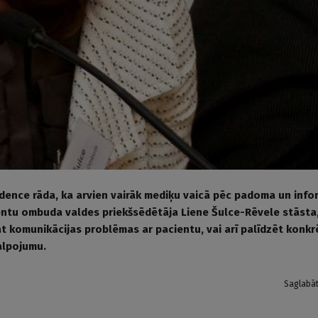
dence rāda, ka arvien vairāk mediķu vaicā pēc padoma un infor
entu ombuda valdes priekšsēdētāja Liene Šulce-Rēvele stāsta,
āt komunikācijas problēmas ar pacientu, vai arī palīdzēt konkr
alpojumu.
Saglabā