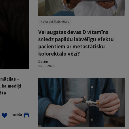
Kolorektālais vēzis
Vai augstas devas D vitamīns
sniedz papildu labvēlīgu efektu
pacientiem ar metastātisku
kolorektālo vēzi?
Doctus
05.08.2026.
mācijas -
 ka mediķi
ēta
t
Drukāt