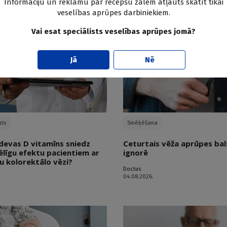
Informāciju un reklāmu par recepšu zālēm atļauts skatīt tikai
veselības aprūpes darbiniekiem.
Vai esat speciālists veselības aprūpes jomā?
Jā
Nē
zis
Smēķēšana
devas D vitamīns sniedz
Ceturtais vēža aprūpes bals
ēlīgu efektu pacientiem ar
ignorē
u kolorektālo vēzi?
Doctus
04.08.2026.