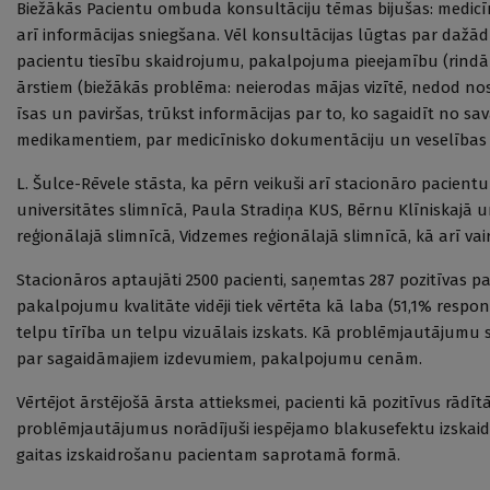
Biežākās Pacientu ombuda konsultāciju tēmas bijušas: medicīn
arī informācijas sniegšana. Vēl konsultācijas lūgtas par dažā
pacientu tiesību skaidrojumu, pakalpojuma pieejamību (rindā
ārstiem (biežākās problēma: neierodas mājas vizītē, nedod nos
īsas un paviršas, trūkst informācijas par to, ko sagaidīt no 
medikamentiem, par medicīnisko dokumentāciju un veselības
L. Šulce-Rēvele stāsta, ka pērn veikuši arī stacionāro pacien
universitātes slimnīcā, Paula Stradiņa KUS, Bērnu Klīniskajā 
reģionālajā slimnīcā, Vidzemes reģionālajā slimnīcā, kā arī va
Stacionāros aptaujāti 2500 pacienti, saņemtas 287 pozitīvas 
pakalpojumu kvalitāte vidēji tiek vērtēta kā laba (51,1% respo
telpu tīrība un telpu vizuālais izskats. Kā problēmjautājumu
par sagaidāmajiem izdevumiem, pakalpojumu cenām.
Vērtējot ārstējošā ārsta attieksmei, pacienti kā pozitīvus rād
problēmjautājumus norādījuši iespējamo blakusefektu izskaidr
gaitas izskaidrošanu pacientam saprotamā formā.