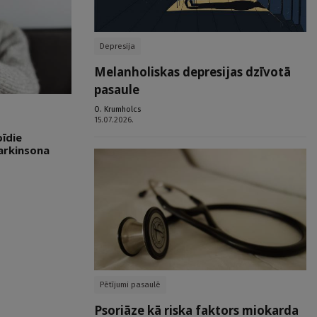
Depresija
Melanholiskas depresijas dzīvotā
pasaule
O. Krumholcs
15.07.2026.
oīdie
Parkinsona
Pētījumi pasaulē
Psoriāze kā riska faktors miokarda