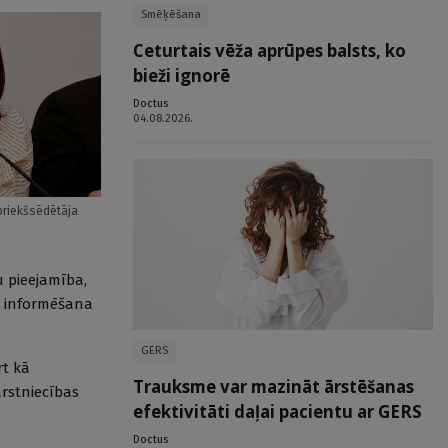
Smēķēšana
Ceturtais vēža aprūpes balsts, ko
bieži ignorē
Doctus
04.08.2026.
riekšsēdētāja
u pieejamība,
ga informēšana
GERS
rt kā
Trauksme var mazināt ārstēšanas
ārstniecības
efektivitāti daļai pacientu ar GERS
Doctus