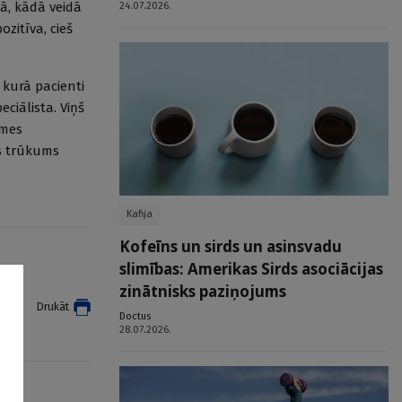
ā, kādā veidā
24.07.2026.
ozitīva, cieš
 kurā pacienti
ciālista. Viņš
smes
as trūkums
Kafija
Kofeīns un sirds un asinsvadu
slimības: Amerikas Sirds asociācijas
zinātnisks paziņojums
t
Drukāt
Doctus
28.07.2026.