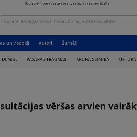
Šī vietne ir paredzēta veselības aprūpes speciālistiem
as un viedokļi
Autori
Žurnāli
PIDĒMIJA
VASARAS TRAUMAS
KRONA SLIMĪBA
UZTURA
ultācijas vēršas arvien vairāk