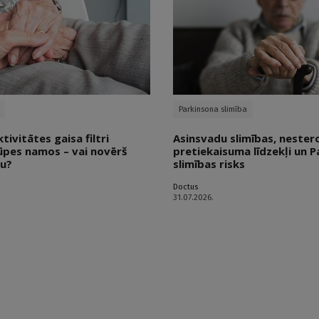
Parkinsona slimība
ivitātes gaisa filtri
Asinsvadu slimības, nester
ūpes namos – vai novērš
pretiekaisuma līdzekļi un 
ku?
slimības risks
Doctus
31.07.2026.