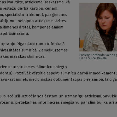
as kvalitāte, attieksme, saskarsme, kā
du iestāžu darba kārtību, cenām,
m, speciālistu trūkumu), par ģimenes
ūtījumu, nelaipna attieksme, vizītes
sava ģimenes ārsta), kompensējamiem
 apdrošināšanu.
tu aptauju Rīgas Austrumu Klīniskajā
universitātes slimnīcā, Ziemeļkurzemes
Pacientu ombuda valdes p
irākās mazākās slimnīcās.
Liene Šulce-Rēvele
pacientu atsauksmes. Slimnīcu sniegto
ndentu). Pozitīvāk vērtētie aspekti slimnīcu darbā ir medikament
 savukārt minēti: medicīniskās dokumentācijas pieejamība, laicī
ītājus izcēluši: uzticēšanos ārstam un uzmanīgu attieksmi. Savukā
ošanu, pietiekamas informācijas sniegšanu par slimību, kā arī 