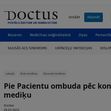
Ienākt
Abonēt
PORTĀLS ĀRSTIEM UN FARMACEITIEM
Nozares
Medicīnas oriģinālraksti
Ziņas
Personīb
SAUSĀS ACS SINDROMS
URĪNCEĻU INFEKCIJAS
DISLI
Latvijā
Ārstu tiesības
Pacientu tiesības
Pie Pacientu ombuda pēc kons
mediķu
Doctus
29.03.2012.