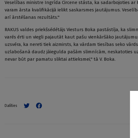
Veselības ministre Ingrīda Circene stāsta, ka sadarbojoties 
varam ārsta kvalifikācijā ielikt saskarsmes jautājumus. Veselība
arī ārstēšanas rezultāts."
RAKUS valdes priekšsēdētājs Viesturs Boka pastāstīja, ka slimnīc
varēs ērti un viegli pajautāt kaut pašu vienkāršāko jautājumu
uzsvēra, ka nereti tiek aizmirsts, ka vārdam tiesības seko vā
uzlabošanā daudz jāiegulda pašām slimnīcām, neskatoties uz 
nevar būt par pamatu sliktai attieksmei," tā V. Boka.
Dalīties