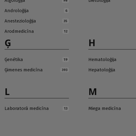
Algoloģija
Dietoloģija
98
Androloģija
6
Anestezioloģija
35
Arodmedicīna
12
Ģ
H
Ģenētika
Hematoloģija
19
Ģimenes medicīna
Hepatoloģija
393
L
M
Laboratorā medicīna
Miega medicīna
13