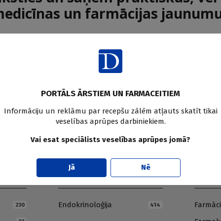
edicīnas un farmācijas jaunum
Pier
PORTĀLS ĀRSTIEM UN FARMACEITIEM
Informāciju un reklāmu par recepšu zālēm atļauts skatīt tikai
veselības aprūpes darbiniekiem.
Vai esat speciālists veselības aprūpes jomā?
Jā
Nē
E
F
Endokrinoloģija
Farmāci
230
414