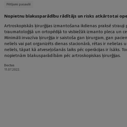
Pētījumi pasaulē
Nopietnu blakusparādību rādītājs un risks atkārtotai ope
Artroskopiskās ķirurģijas izmantošana ikdienas praksē strauji 
traumatoloģijā un ortopēdijā to visbiežāk izmanto pleca un c
Minimāli invazīva ķirurģija ir saistoša gan ķirurgam, gan pacie
neliels vai pat organizēts dienas stacionārā, rētas ir nelielas
neliels, tāpat kā atveseļošanās laiks pēc operācijas ir īsāks.
nopietnām blakusparādībām pēc artroskopiskas ķirurģijas.
Doctus
11.07.2022.