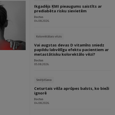
Ikgadējs ĶMI pieaugums saistīts ar
prediabēta risku sievietēm
Doctus
04.08.2026.
Kolorektālais vēzis
Vai augstas devas D vitamīns sniedz
papildu labvēlīgu efektu pacientiem ar
metastātisku kolorektālo vēzi?
Doctus
05.08.2026.
Smēķēšana
Ceturtais vēža aprūpes balsts, ko bieži
ignorē
Doctus
04.08.2026.