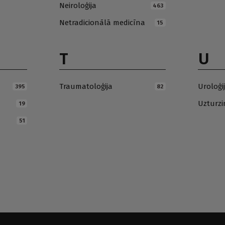
Neiroloģija
463
Netradicionālā medicīna
15
T
U
Traumatoloģija
Uroloģi
395
82
Uzturz
19
51