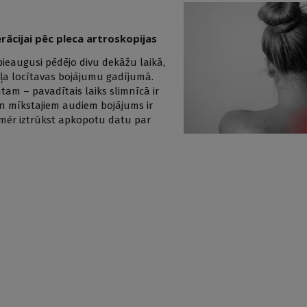
rācijai pēc pleca artroskopijas
pieaugusi pēdējo divu dekāžu laikā,
eļa locītavas bojājumu gadījumā.
ntam – pavadītais laiks slimnīcā ir
 un mīkstajiem audiem bojājums ir
 Tomēr iztrūkst apkopotu datu par