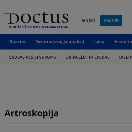
Ienākt
Abonēt
PORTĀLS ĀRSTIEM UN FARMACEITIEM
Nozares
Medicīnas oriģinālraksti
Ziņas
Personīb
SAUSĀS ACS SINDROMS
URĪNCEĻU INFEKCIJAS
DISLI
Artroskopija