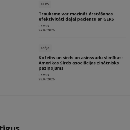
GERS
Trauksme var mazināt ārstēšanas
efektivitāti daļai pacientu ar GERS
Doctus
24.07.2026.
Kafija
Kofeīns un sirds un asinsvadu slimības:
Amerikas Sirds asociācijas zinātnisks
paziņojums
Doctus
28.07.2026.
tīgus