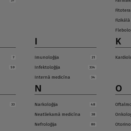
Farmako
37
Fitotera
Fizikāl
Flebolo
I
K
Imunoloģija
Kardiol
7
21
Infektoloģija
59
334
Internā medicīna
34
N
O
Narkoloģija
Oftalmo
33
48
Neatliekamā medicīna
Onkoloģ
38
Nefroloģija
Otorino
80