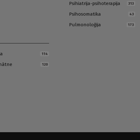
Psihiatrija-psihoterapija
313
Psihosomatika
43
Pulmonoloģija
173
ja
114
inātne
120