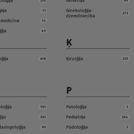
loģija
Geriatrija
220
65
pija
Ginekoloģija-
11
273
dzemdniecība
ā medicīna
14
ģija
49
Ķ
oģija
Ķirurģija
618
229
P
loģija
Patoloģija
101
3
ija
Pediatrija
303
264
laringoloģija
Podoloģija
90
3