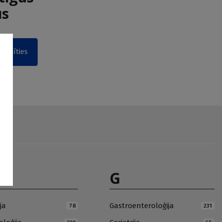
us
akstīties
G
ja
Gastroenteroloģija
78
231