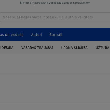
Šī vietne ir paredzēta veselības aprūpes speciālistiem
as un viedokļi
Autori
Žurnāli
PIDĒMIJA
VASARAS TRAUMAS
KRONA SLIMĪBA
UZTURA