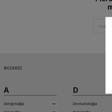
m
NOZARES
A
D
Alergoloģija
Dermatoloģija
60