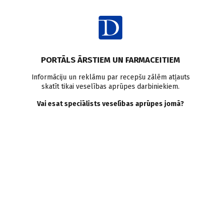
Ienākt
PORTĀLS ĀRSTIEM UN FARMACEITIEM
2012
Mainīt
Informāciju un reklāmu par recepšu zālēm atļauts
skatīt tikai veselības aprūpes darbiniekiem.
Žurnāli
Vai esat speciālists veselības aprūpes jomā?