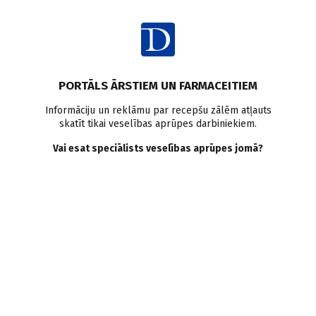
Ienākt
PORTĀLS ĀRSTIEM UN FARMACEITIEM
2017
Mainīt
Informāciju un reklāmu par recepšu zālēm atļauts
skatīt tikai veselības aprūpes darbiniekiem.
Žurnāli
Vai esat speciālists veselības aprūpes jomā?