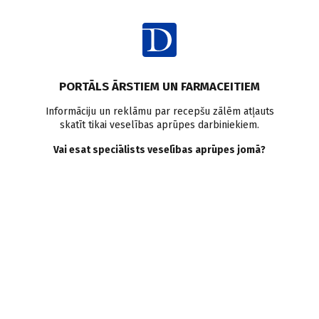
Ienākt
PORTĀLS ĀRSTIEM UN FARMACEITIEM
2007
Mainīt
Informāciju un reklāmu par recepšu zālēm atļauts
skatīt tikai veselības aprūpes darbiniekiem.
Žurnāli
Vai esat speciālists veselības aprūpes jomā?