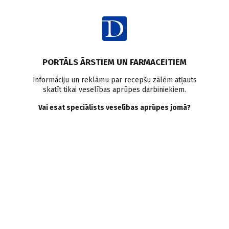
Ienākt
PORTĀLS ĀRSTIEM UN FARMACEITIEM
2024
Mainīt
Informāciju un reklāmu par recepšu zālēm atļauts
skatīt tikai veselības aprūpes darbiniekiem.
Žurnāli
Vai esat speciālists veselības aprūpes jomā?