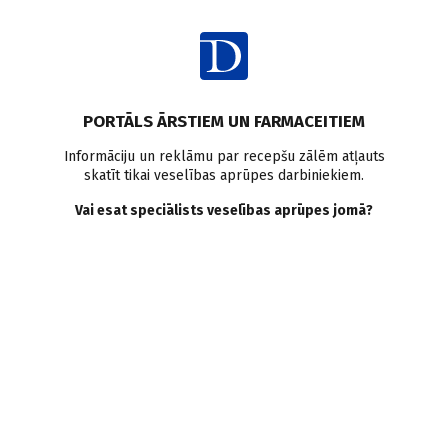
Ienākt
PORTĀLS ĀRSTIEM UN FARMACEITIEM
Informāciju un reklāmu par recepšu zālēm atļauts
skatīt tikai veselības aprūpes darbiniekiem.
AUTORI
Skatīt visus
Vai esat speciālists veselības aprūpes jomā?
Daina Jēgere
neiroloģe, algoloģe, Veselības centrs Vivendi
VISI AUTORA RAKSTI