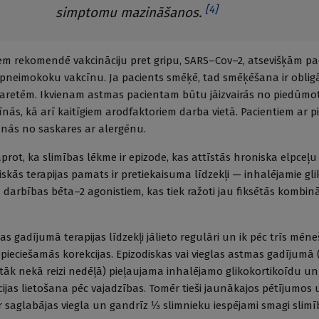
[
4
]
simptomu mazināšanos.
iem rekomendē vakcināciju pret gripu, SARS–Cov–2, atsevišķām pa
pneimokoku vakcīnu. Ja pacients smēķē, tad smēķēšana ir obligā
igaretēm. Ikvienam astmas pacientam būtu jāizvairās no piedūmo
īnās, kā arī kaitīgiem arodfaktoriem darba vietā. Pacientiem ar p
īšanās no saskares ar alergēnu.
prot, ka slimības lēkme ir epizode, kas attīstās hroniska elpceļ
skās terapijas pamats ir pretiekaisuma līdzekļi — inhalējamie gli
 darbības bēta–2 agonistiem, kas tiek ražoti jau fiksētās kombinā
s gadījumā terapijas līdzekļi jālieto regulāri un ik pēc trīs mēn
nepieciešamās korekcijas. Epizodiskas vai vieglas astmas gadījumā
tāk nekā reizi nedēļā) pieļaujama inhalējamo glikokortikoīdu u
jas lietošana pēc vajadzības. Tomēr tieši jaunākajos pētījumos u
 saglabājas viegla un gandrīz ⅓ slimnieku iespējami smagi slimī