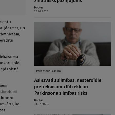
zinātnisks paziņojums
Doctus
28.07.2026.
cientu
ti jāatmet, un
tām vietām,
ierādītu
u iekaisuma
kokortikoīdi
cijās vienā
Parkinsona slimība
Asinsvadu slimības, nesteroīdie
ešiem
pretiekaisuma līdzekļi un
 (simptomi
Parkinsona slimības risks
n bronhu
Doctus
zsvērts, ka
31.07.2026.
bas