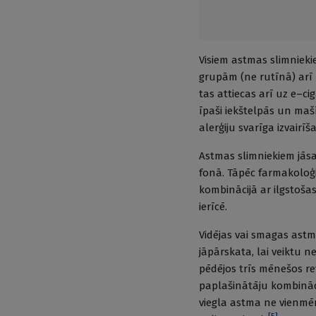
Visiem astmas slimniek
grupām (ne rutīnā) arī 
tas attiecas arī uz e–c
īpaši iekštelpās un maš
alerģiju svarīga izvair
Astmas slimniekiem jāsa
fonā. Tāpēc farmakoloģi
kombinācijā ar ilgstošas
ierīcē.
Vidējas vai smagas astma
jāpārskata, lai veiktu 
pēdējos trīs mēnešos re
paplašinātāju kombināci
viegla astma ne vienmēr