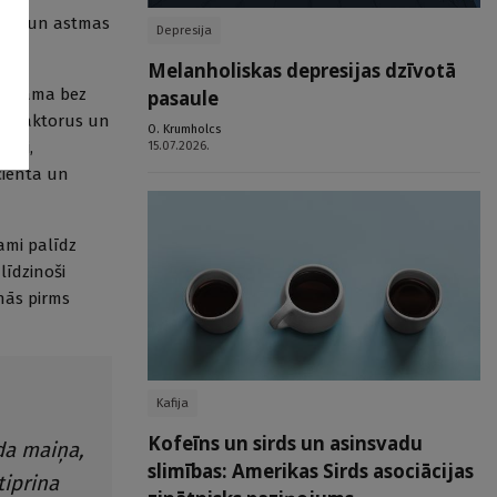
anos un astmas
Depresija
Melanholiskas depresijas dzīvotā
spējama bez
pasaule
ska faktorus un
O. Krumholcs
15.07.2026.
šami,
cienta un
ami palīdz
īdzinoši
nās pirms
Kafija
Kofeīns un sirds un asinsvadu
da maiņa,
slimības: Amerikas Sirds asociācijas
tiprina