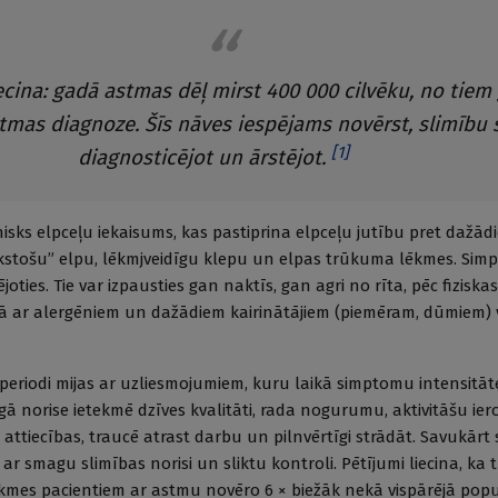
ecina: gadā astmas dēļ mirst 400 000 cilvēku, no tiem
stmas diagnoze. Šīs nāves iespējams novērst, slimību s
[
1
]
diagnosticējot un ārstējot.
isks elpceļu iekaisums, kas pastiprina elpceļu jutību pret dažā
kstošu” elpu, lēkmjveidīgu klepu un elpas trūkuma lēkmes. Simp
joties. Tie var izpausties gan naktīs, gan agri no rīta, pēc fiziska
tībā ar alergēniem un dažādiem kairinātājiem (piemēram, dūmiem)
s periodi mijas ar uzliesmojumiem, kuru laikā simptomu intensi
īgā norise ietekmē dzīves kvalitāti, rada nogurumu, aktivitāšu ie
 attiecības, traucē atrast darbu un pilnvērtīgi strādāt. Savukārt 
a ar smagu slimības norisi un sliktu kontroli. Pētījumi liecina, ka 
kmes pacientiem ar astmu novēro 6 × biežāk nekā vispārējā popu