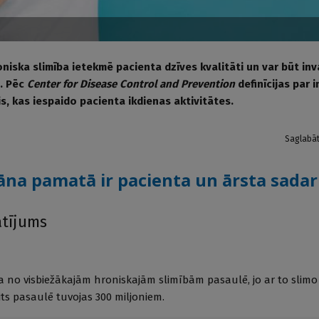
niska slimība ietekmē pacienta dzīves kvalitāti un var būt inv
i. Pēc
Center for Disease Control and Prevention
definīcijas par i
is, kas iespaido pacienta ikdienas aktivitātes.
Saglabā
āna pamatā ir pacienta un ārsta sadar
tījums
a no visbiežākajām hroniskajām slimībām pasaulē, jo ar to slim
its pasaulē tuvojas 300 miljoniem.