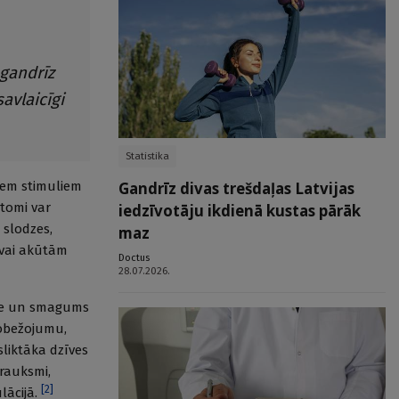
 gandrīz
avlaicīgi
Statistika
Gandrīz divas trešdaļas Latvijas
diem stimuliem
tomi var
iedzīvotāju ikdienā kustas pārāk
s slodzes,
maz
 vai akūtām
Doctus
28.07.2026.
tāte un smagums
robežojumu,
sliktāka dzīves
trauksmi,
[
2
]
lācijā.