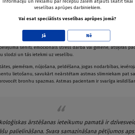
Informāciju un reklāmu par recepšu zālēm atļauts skatīt tikai
ākotnē un slimības nestabilitāti, plaušu funkcijas pasliktināš
veselības aprūpes darbiniekiem.
ašanos.
Vai esat speciālists veselības aprūpes jomā?
ēšanas plāna pamatā ir pacienta un ārsta sadarbība. Tā nav ie
 rakstiska rīcības plāna izstrādes. Svarīgi ir apzināt slimības ri
Jā
Nē
arbību. Nereti pacientam ir vairāki riska faktori un tie nav novēr
 pelējuma sēnīti, emocionāls stress darbā vai ģimenē, atšķiras pa
ku slodzi un tās ietekmi uz veselību.
vitātes, piemēram, nūjošana, peldēšana, jogas nodarbības, ievēroj
entu lietošanu, savukārt neārstētam astmas slimniekam pat sal
r provocēt bronhu spazmas. Astmas pacientam ir svarīga iesildīša
oloģiskas ārstēšanas ieteikumu pamatā ir dzīvesvei
itāšu palielināšana. Svara samazināšana pētījumos aps