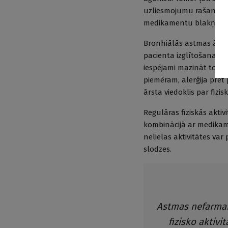
uzliesmojumu rašanos n
medikamentu blakņu r
Bronhiālās astmas ārst
pacienta izglītošanas un
iespējami mazināt to ied
piemēram, alerģija pret
ārsta viedoklis par fizis
Regulāras fiziskās akti
kombinācijā ar medikam
nelielas aktivitātes va
slodzes.
Astmas nefarmak
fizisko aktiv