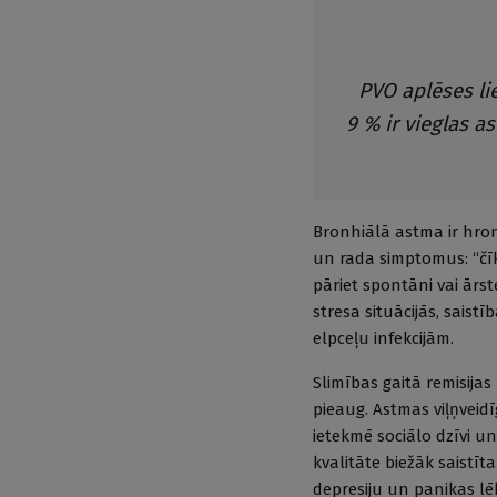
PVO aplēses li
9 % ir vieglas a
Bronhiālā astma ir hron
un rada simptomus: “čī
pāriet spontāni vai ārstē
stresa situācijās, sais
elpceļu infekcijām.
Slimības gaitā remisija
pieaug. Astmas viļņveid
ietekmē sociālo dzīvi un
kvalitāte biežāk saistīt
depresiju un panikas lē