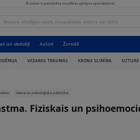
Šī vietne ir paredzēta veselības aprūpes speciālistiem
as un viedokļi
Autori
Žurnāli
PIDĒMIJA
VASARAS TRAUMAS
KRONA SLIMĪBA
UZTURA
astma
Astma un psiholoģiska palīdzība
astma. Fiziskais un psihoemoci