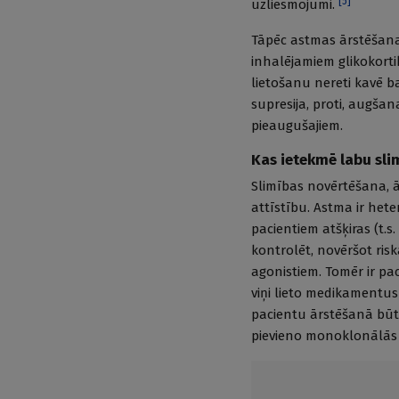
[
5
]
uzliesmojumi.
Tāpēc astmas ārstēšanas
inhalējamiem glikokorti
lietošanu nereti kavē 
supresija, proti, augša
pieaugušajiem.
Kas ietekmē labu sli
Slimības novērtēšana,
attīstību. Astma ir het
pacientiem atšķiras (t.s
kontrolēt, novēršot ris
agonistiem. Tomēr ir pa
viņi lieto medikamentus l
pacientu ārstēšanā būtis
pievieno monoklonālās a