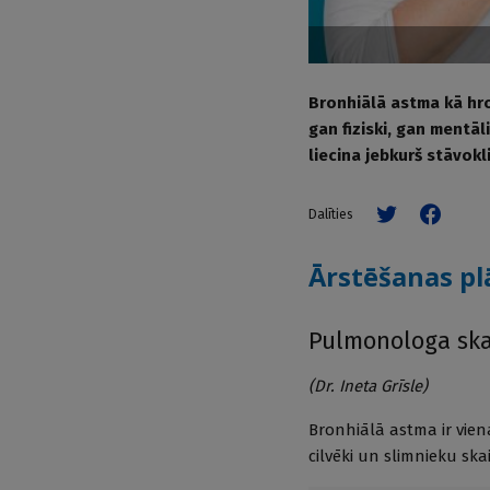
Bronhiālā astma kā hro
gan fiziski, gan mentāl
liecina jebkurš stāvokl
Dalīties
Ārstēšanas pl
Pulmonologa ska
(Dr. Ineta Grīsle)
Bronhiālā astma ir vien
cilvēki un slimnieku ska