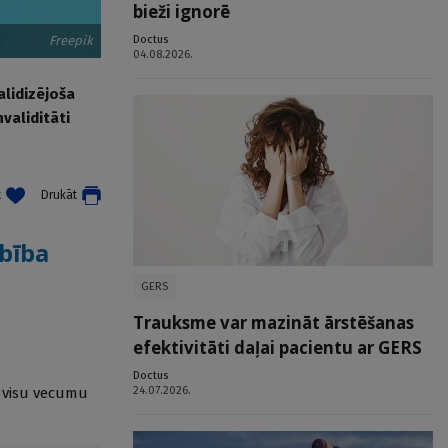
bieži ignorē
Doctus
Freepik
04.08.2026.
alidizējoša
nvaliditāti
t
Drukāt
bība
GERS
Trauksme var mazināt ārstēšanas
efektivitāti daļai pacientu ar GERS
Doctus
24.07.2026.
o visu vecumu