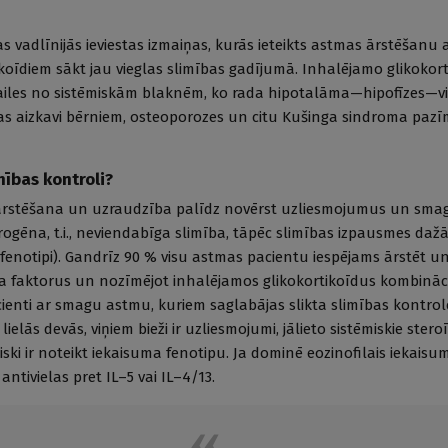
 vadlīnijās ieviestas izmaiņas, kurās ieteikts astmas ārstēšanu 
koīdiem sākt jau vieglas slimības gadījumā. Inhalējamo glikokor
bailes no sistēmiskām blaknēm, ko rada hipotalāma—hipofīzes—vi
nas aizkavi bērniem, osteoporozes un citu Kušinga sindroma paz
mības kontroli?
 ārstēšana un uzraudzība palīdz novērst uzliesmojumus un sma
erogēna, t.i., neviendabīga slimība, tāpēc slimības izpausmes daž
. fenotipi). Gandrīz 90 % visu astmas pacientu iespējams ārstēt u
ka faktorus un nozīmējot inhalējamos glikokortikoīdus kombināci
cienti ar smagu astmu, kuriem saglabājas slikta slimības kontrol
ielās devās, viņiem bieži ir uzliesmojumi, jālieto sistēmiskie steroī
ki ir noteikt iekaisuma fenotipu. Ja dominē eozinofilais iekaisum
ntivielas pret IL–5 vai IL–4/13.