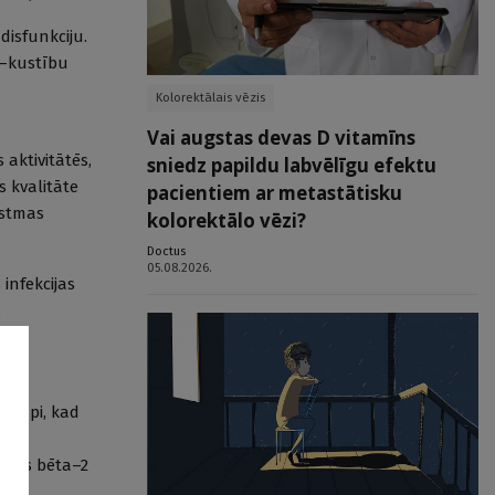
disfunkciju.
a—kustību
Kolorektālais vēzis
Vai augstas devas D vitamīns
aktivitātēs,
sniedz papildu labvēlīgu efektu
s kvalitāte
pacientiem ar metastātisku
astmas
kolorektālo vēzi?
Doctus
05.08.2026.
 infekcijas
,
pakāpi, kad
a un
bības bēta–2
t