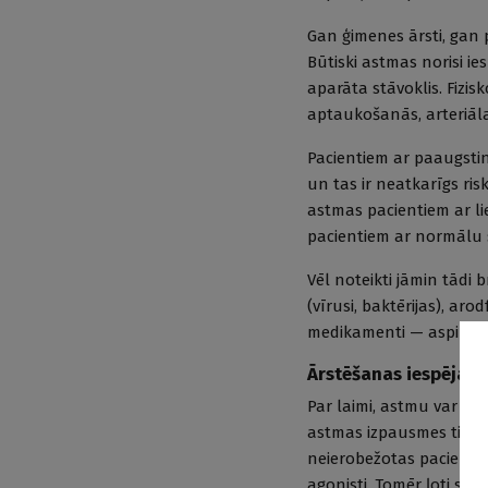
Gan ģimenes ārsti, gan 
Būtiski astmas norisi ie
aparāta stāvoklis. Fizi
aptaukošanās, arteriāla
Pacientiem ar paaugstin
un tas ir neatkarīgs ris
astmas pacientiem ar l
pacientiem ar normālu 
Vēl noteikti jāmin tādi 
(vīrusi, baktērijas), aro
medikamenti — aspirīns,
Ārstēšanas iespējas
Par laimi, astmu var ef
astmas izpausmes tiek n
neierobežotas pacienta 
agonisti. Tomēr ļoti svar