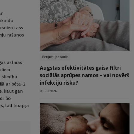
ar
tikoīdu
rsnieru ass
īmju rašanos
Pētījumi pasaulē
gas astmas
Augstas efektivitātes gaisa filtri
ādiem
sociālās aprūpes namos – vai novērš
n slimību
infekciju risku?
jā ar bēta–2
e, kaut gan
03.08.2026.
di. Šo
s, tad terapijā