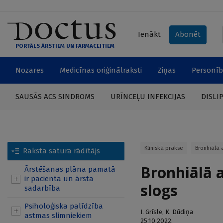
Ienākt
Abonēt
PORTĀLS ĀRSTIEM UN FARMACEITIEM
Nozares
Medicīnas oriģinālraksti
Ziņas
Personīb
SAUSĀS ACS SINDROMS
URĪNCEĻU INFEKCIJAS
DISLI
Klīniskā prakse
Bronhiālā 
Raksta satura rādītājs
Bronhiālā 
Ārstēšanas plāna pamatā
ir pacienta un ārsta
slogs
sadarbība
Psiholoģiska palīdzība
I. Grīsle
,
K. Dūdiņa
astmas slimniekiem
25.10.2022.