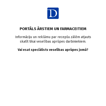
Ienākt
Raksta satura rādītājs
PORTĀLS ĀRSTIEM UN FARMACEITIEM
Klīniskā prakse
Akūts koronārs sindroms
Sirds mazspēja
Informāciju un reklāmu par recepšu zālēm atļauts
skatīt tikai veselības aprūpes darbiniekiem.
Aritmijas
Tromboze
Takotsubo sindroms
Kardiomiopātijas
Sāpes krūtīs
Kateholamīnu pārslodze
Ehokardiogrāfija
Vai esat speciālists veselības aprūpes jomā?
Takotsubo sindroms.
Patoģenēze, diagnostika,
ārstēšana
I. Mirzojans
,
A. Bērziņš
27.11.2025.