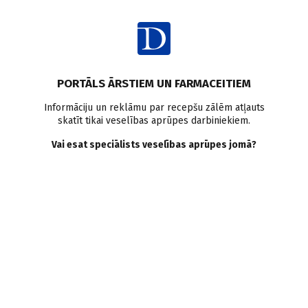
Ienākt
PORTĀLS ĀRSTIEM UN FARMACEITIEM
Informāciju un reklāmu par recepšu zālēm atļauts
skatīt tikai veselības aprūpes darbiniekiem.
Antikoagulanti
Vai esat speciālists veselības aprūpes jomā?