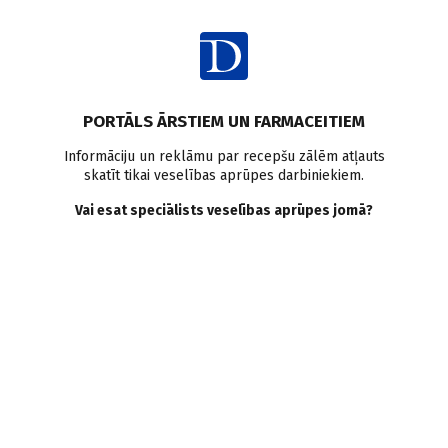
Ienākt
Raksta satura rādītājs
PORTĀLS ĀRSTIEM UN FARMACEITIEM
Klīniskie gadījumi
Klīniskais gadījums ģimenes medicīnā
Informāciju un reklāmu par recepšu zālēm atļauts
skatīt tikai veselības aprūpes darbiniekiem.
Medikamentu
Vai esat speciālists veselības aprūpes jomā?
fotosensitivitāte. Kad
sauļošanās var kaitēt?
J. Aleksejeva
,
I. Meniss
28.10.2019.