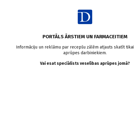
Ie
Raksta satura rādītājs
PORTĀLS ĀRSTIEM UN FARMACEITIEM
Intervijas
Informāciju un reklāmu par recepšu zālēm atļauts skatīt tikai
aprūpes darbiniekiem.
Spilgti kādreiz. Ko dara
Vai esat speciālists veselības aprūpes jomā?
pašlaik? Aigars Eniņš,
Andris Glāzītis. Toreiz un
tagad: 1. sērija
M. Lapsa
29.02.2016.