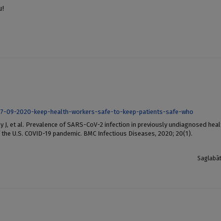
u!
7-09-2020-keep-health-workers-safe-to-keep-patients-safe-who
 J, et al. Prevalence of SARS-CoV-2 infection in previously undiagnosed heal
f the U.S. COVID-19 pandemic. BMC Infectious Diseases, 2020; 20(1).
Saglabā