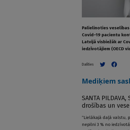
Palielinoties veselības
Covid–19 pacientu kont
Latvijā visbiežāk ar Co
iedzīvotājiem (OECD vid
Dalīties
Mediķiem sasl
SANTA PILDAVA, S
drošības un vese
“Lielākajā daļā valstu, 
nepilni 3 % no iedzīvot