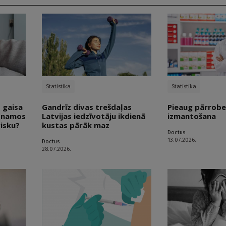
Statistika
Statistika
 gaisa
Gandrīz divas trešdaļas
Pieaug pārrobe
s namos
Latvijas iedzīvotāju ikdienā
izmantošana
risku?
kustas pārāk maz
Doctus
13.07.2026.
Doctus
28.07.2026.