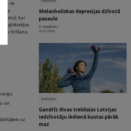
Depresija
Covid–19
Melanholiskas depresijas dzīvotā
Alisi
pasaule
tbalstu), kur
izsarglīdzekļus
O. Krumholcs
15.07.2026.
telpu tīrīšanu,
zsargu.
Statistika
ku un
Gandrīz divas trešdaļas Latvijas
iedzīvotāju ikdienā kustas pārāk
rādītājiem uz
maz