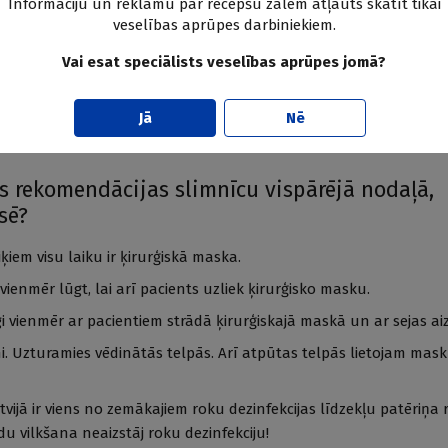
Informāciju un reklāmu par recepšu zālēm atļauts skatīt tikai
agatavoja video, kā pareizi apģērbties/noģērbties, dodoties pie 
veselības aprūpes darbiniekiem.
ir bezmaksas kursi/lekcijas saistībā ar Covid–19. Kopā ar dakteri 
ojušas vietni
www.idready.lv
(ar Veselības ministrijas un PSKUS a
Vai esat speciālists veselības aprūpes jomā?
ar Covid–19 latviešu valodā: šeit ir arī video, kādus individuālos a
tu terapijas nodaļā, intensīvās terapijas nodaļā, informācija par 
Jā
Nē
s rekomendācijas slimnīcu vispārējā nodaļā,
sē?
iķiem visu laiku ir ķirurģiskā maska.
ienmēr lūgt, lai arī pacients uzliek ķirurģisko masku.
gi vienmēr ar pacientiem strādā ķirurģiskajā maskā un ar sejas ai
i. Uzturamies vēdinātās telpās. Arī atpūtas telpās lietojam mas
tvijā ir viens no zemākajiem roku dezinfekcijas līdzekļu patēriņa 
du vilkšana neaizstāj roku dezinfekciju!