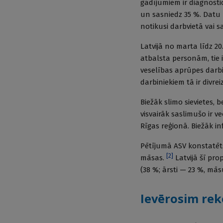
gadījumiem ir diagnostic
un sasniedz 35 %. Datu p
notikusi darbvietā vai s
Latvijā no marta līdz 2
atbalsta personām, tie i
veselības aprūpes darbi
darbiniekiem tā ir divre
Biežāk slimo sievietes,
visvairāk saslimušo ir 
Rīgas reģionā. Biežāk in
Pētījumā ASV konstatēts
[
2
]
māsas.
Latvijā šī prop
(38 %; ārsti — 23 %, mās
Ievērosim rek