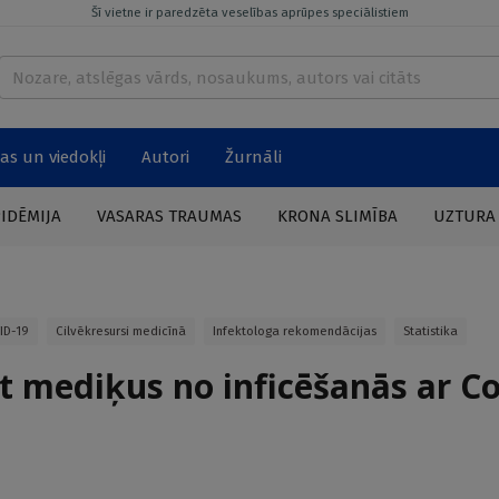
Šī vietne ir paredzēta veselības aprūpes speciālistiem
as un viedokļi
Autori
Žurnāli
PIDĒMIJA
VASARAS TRAUMAS
KRONA SLIMĪBA
UZTURA
ID-19
Cilvēkresursi medicīnā
Infektologa rekomendācijas
Statistika
t mediķus no inficēšanās ar C