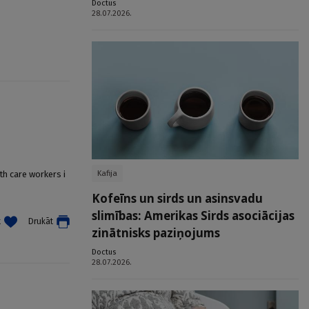
Doctus
28.07.2026.
Kafija
th care workers i
Kofeīns un sirds un asinsvadu
slimības: Amerikas Sirds asociācijas
t
Drukāt
zinātnisks paziņojums
Doctus
28.07.2026.