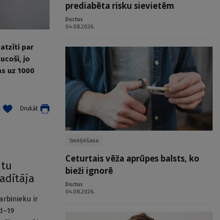
prediabēta risku sievietēm
Doctus
04.08.2026.
atzīti par
ucoši, jo
as uz 1000
t
Drukāt
Smēķēšana
Ceturtais vēža aprūpes balsts, ko
ntu
bieži ignorē
adītāja
Doctus
04.08.2026.
arbinieku ir
id–19