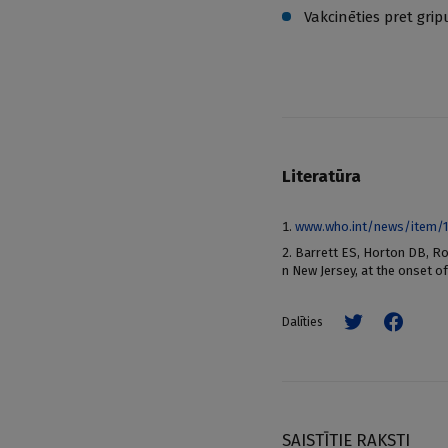
Vakcinēties pret grip
Literatūra
www.who.int/news/item/1
Barrett ES, Horton DB, Roy
n New Jersey, at the onset o
Dalīties
SAISTĪTIE RAKSTI