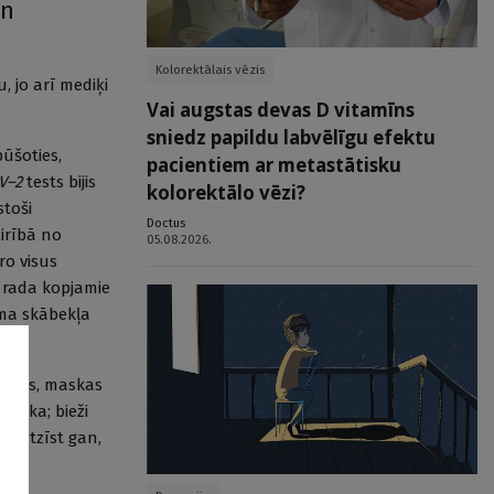
un
Kolorektālais vēzis
, jo arī mediķi
Vai augstas devas D vitamīns
sniedz papildu labvēlīgu efektu
pūšoties,
pacientiem ar metastātisku
V–2
tests bijis
kolorektālo vēzi?
stoši
Doctus
ķirībā no
05.08.2026.
ro visus
 rada kopjamie
ama skābekļa
otams, maskas
 maska; bieži
 Jāatzīst gan,