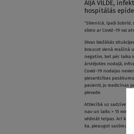
AIJA VILDE, infe
hospitālās epide
“Slimnīcā, īpaši šobrīd,
slimo ar Covid–19 vai a
Divas biežākās situācija
braucot vienā mašīnā uz
negatīvs, bet pēc laika ir
ārstējoties nodaļā, infic
Covid–19 nodaļas nevien
piesardzības pasākumus
pacienti, jo medicīnas 
pievade.
Attiecībā uz sadzīves k
nav un laiks > 15 min. iz
vēdināt telpas. Arī kolē
ka, pieaugot saslimušo 