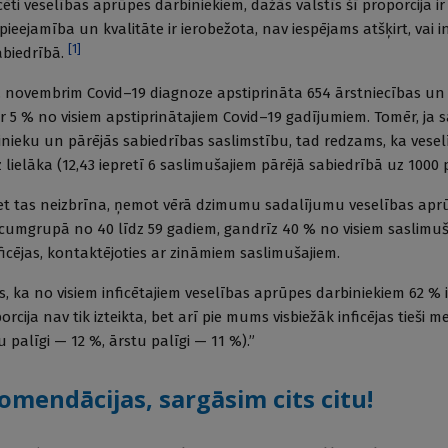
ēti veselības aprūpes darbiniekiem, dažās valstīs šī proporcija i
ieejamība un kvalitāte ir ierobežota, nav iespējams atšķirt, vai 
[
1
]
abiedrībā.
0. novembrim Covid–19 diagnoze apstiprināta 654 ārstniecības un
r 5 % no visiem apstiprinātajiem Covid–19 gadījumiem. Tomēr, ja s
nieku un pārējās sabiedrības saslimstību, tad redzams, ka vese
iz lielāka (12,43 iepretī 6 saslimušajiem pārējā sabiedrībā uz 1000
 bet tas neizbrīna, ņemot vērā dzimumu sadalījumu veselības aprū
vecumgrupā no 40 līdz 59 gadiem, gandrīz 40 % no visiem saslimu
ficējas, kontaktējoties ar zināmiem saslimušajiem.
, ka no visiem inficētajiem veselības aprūpes darbiniekiem 62 % 
orcija nav tik izteikta, bet arī pie mums visbiežāk inficējas tieši
u palīgi — 12 %, ārstu palīgi — 11 %).”
omendācijas, sargāsim cits citu!