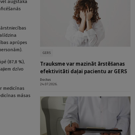
r vēl augstāka
inficēšanās
 ārstniecības
alīdzina
lības aprūpes
 personām).
GERS
pē (87,8 %),
Trauksme var mazināt ārstēšanas
šajiem dzīvo
efektivitāti daļai pacientu ar GERS
Doctus
24.07.2026.
ir medicīnas
 medicīnas māsas