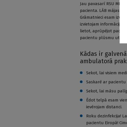
Jau pavasarī RSU MITC s
pacienta. LĀB mājaslapā 
Grāmatnieci esam izveid
izvietojam informāciju p
lietot, aprūpējot pacien
pacientu plūsmu utt.”
Kādas ir galvenā
ambulatorā prak
Sekot, lai visiem med
Saskarē ar pacientu v
Sekot, lai māsu palī
Ēdot telpā esam vien
ievērojam distanci.
Roku dezinfekcija! La
pacientu Eiropā! Cim