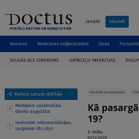
Ienākt
Abonēt
PORTĀLS ĀRSTIEM UN FARMACEITIEM
Nozares
Medicīnas oriģinālraksti
Ziņas
Personīb
SAUSĀS ACS SINDROMS
URĪNCEĻU INFEKCIJAS
DISLI
Viedokļi un komentāri
COV
Raksta satura rādītājs
Kā pasargā
Mediķiem saslimstība
divreiz augstāka
19?
Ievērosim rekomendācijas,
sargāsim cits citu!
D. Ričika
02.12.2020.