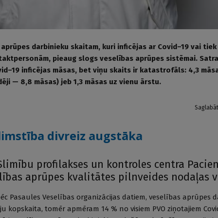
 aprūpes darbinieku skaitam, kuri inficējas ar Covid–19 vai tiek 
aktpersonām, pieaug slogs veselības aprūpes sistēmai. Satra
vid–19 inficējas māsas, bet viņu skaits ir katastrofāls: 4,3 mās
ēji — 8,8 māsas) jeb 1,3 māsas uz vienu ārstu.
Saglabā
imstība divreiz augstāka
limību profilakses un kontroles centra Pacie
lības aprūpes kvalitātes pilnveides nodaļas v
pēc Pasaules Veselības organizācijas datiem, veselības aprūpes d
āju kopskaita, tomēr apmēram 14 % no visiem PVO ziņotajiem Cov