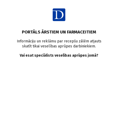
Ienākt
Ziņas
Pētījumi pasaulē
1. tipa cukura diabēts
Seniori
PORTĀLS ĀRSTIEM UN FARMACEITIEM
Statistika
Epidemioloģija
Informāciju un reklāmu par recepšu zālēm atļauts
skatīt tikai veselības aprūpes darbiniekiem.
1.tipa cukura diabēts
Vai esat speciālists veselības aprūpes jomā?
pacientiem virs 65 gadu
vecuma: pasaules dati
Doctus
15.07.2024.