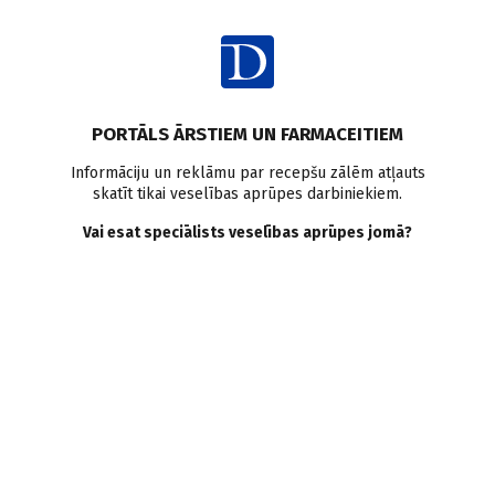
Ienākt
Ziņas
Pētījumi pasaulē
Osteoartrīts
Aptaukošanās
PORTĀLS ĀRSTIEM UN FARMACEITIEM
Locītavu sāpes
Fiziskās aktivitātes
Diētas
Informāciju un reklāmu par recepšu zālēm atļauts
skatīt tikai veselības aprūpes darbiniekiem.
Diēta un fiziskās aktivitātes
Vai esat speciālists veselības aprūpes jomā?
pacientiem ar
aptaukošanos un
osteoartrītu: klīniskais
nozīmīgums apšaubāms?
Doctus
21.12.2022.