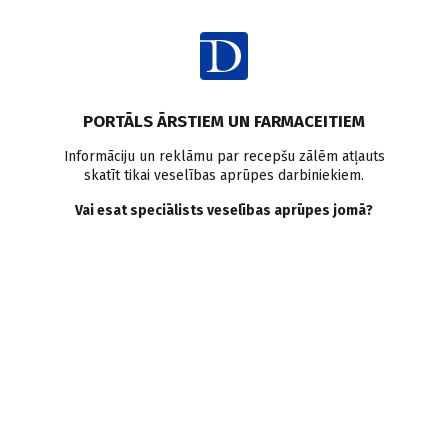
Ienākt
PORTĀLS ĀRSTIEM UN FARMACEITIEM
Informāciju un reklāmu par recepšu zālēm atļauts
skatīt tikai veselības aprūpes darbiniekiem.
Osteoartrīts
Vai esat speciālists veselības aprūpes jomā?