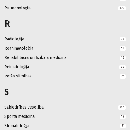
Pulmonoloģija
173
R
Radioloģija
37
Reanimatoloģija
19
Rehabilitācija un fizikālā medicīna
16
Reimatoloģija
99
Retās slimības
25
S
Sabiedrības veselība
395
Sporta medicīna
19
Stomatoloģija
51