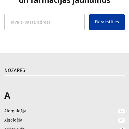
un farmācijas jaunumus
Pierakstīties
NOZARES
A
Alergoloģija
60
Algoloģija
98