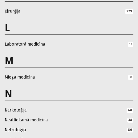
Ķirurģija
229
L
Laboratorā medicīna
13
M
Miega medicīna
33
N
Narkoloģija
48
Neatliekamā medicīna
38
Nefroloģija
80