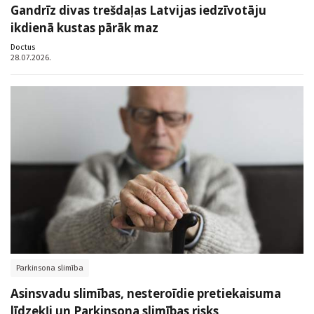
Gandrīz divas trešdaļas Latvijas iedzīvotāju
ikdienā kustas pārāk maz
Doctus
28.07.2026.
Parkinsona slimība
Asinsvadu slimības, nesteroīdie pretiekaisuma
līdzekļi un Parkinsona slimības risks