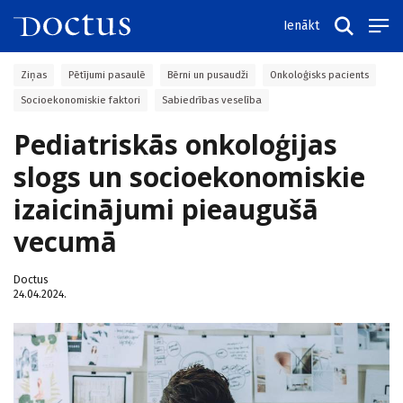
Ienākt
Ziņas
Pētījumi pasaulē
Bērni un pusaudži
Onkoloģisks pacients
Socioekonomiskie faktori
Sabiedrības veselība
Pediatriskās onkoloģijas
slogs un socioekonomiskie
izaicinājumi pieaugušā
vecumā
Doctus
24.04.2024.