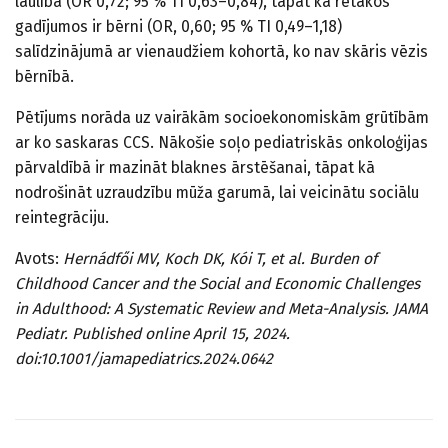
laulībā (OR 0,72; 95 % TI 0,63–0,84), tāpat kā retākos
gadījumos ir bērni (OR, 0,60; 95 % TI 0,49–1,18)
salīdzinājumā ar vienaudžiem kohortā, ko nav skāris vēzis
bērnībā.
Pētījums norāda uz vairākām socioekonomiskām grūtībām
ar ko saskaras CCS. Nākošie soļo pediatriskās onkoloģijas
pārvaldībā ir mazināt blaknes ārstēšanai, tāpat kā
nodrošināt uzraudzību mūža garumā, lai veicinātu sociālu
reintegrāciju.
Avots:
Hernádfői MV, Koch DK, Kói T, et al. Burden of
Childhood Cancer and the Social and Economic Challenges
in Adulthood: A Systematic Review and Meta-Analysis. JAMA
Pediatr. Published online April 15, 2024.
doi:10.1001/jamapediatrics.2024.0642