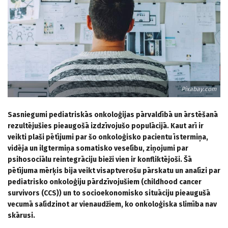
Pixabay.com
Sasniegumi pediatriskās onkoloģijas pārvaldībā un ārstēšanā
rezultējušies pieaugošā izdzīvojušo populācijā. Kaut arī ir
veikti plaši pētījumi par šo onkoloģisko pacientu īstermiņa,
vidēja un ilgtermiņa somatisko veselību, ziņojumi par
psihosociālu reintegrāciju bieži vien ir konfliktējoši. Šā
pētījuma mērķis bija veikt visaptverošu pārskatu un analīzi par
pediatrisko onkoloģiju pārdzīvojušiem (childhood cancer
survivors (CCS)) un to socioekonomisko situāciju pieaugušā
vecumā salīdzinot ar vienaudžiem, ko onkoloģiska slimība nav
skārusi.