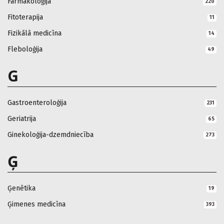
Farmakoloģija
220
Fitoterapija
11
Fizikālā medicīna
14
Fleboloģija
49
G
Gastroenteroloģija
231
Geriatrija
65
Ginekoloģija-dzemdniecība
273
Ģ
Ģenētika
19
Ģimenes medicīna
393