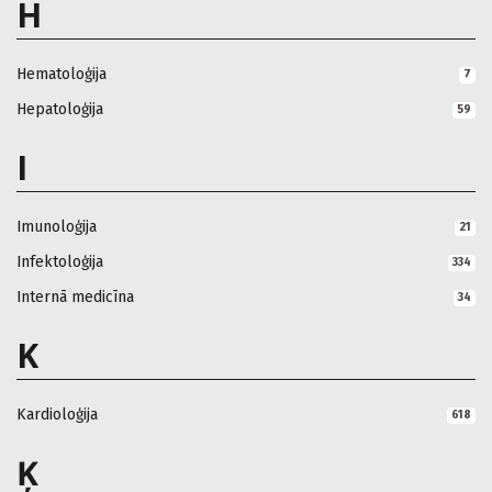
H
Hematoloģija
7
Hepatoloģija
59
I
Imunoloģija
21
Infektoloģija
334
Internā medicīna
34
K
Kardioloģija
618
Ķ