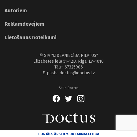
Autoriem
Reklāmdevējiem
Lietošanas noteikumi
© SIA "IZDEVNIECĪBA PILATUS"
Elizabetes iela 51–12B, Rīga, LV–1010
Tālr.: 67325906
E-pasts: doctus@doctus.lv
Seko Doctus
PORTĀLS ĀRSTIEM UN FARMACEITIEM