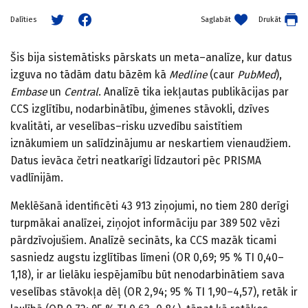
Saglabāt
Drukāt
Dalīties
Šis bija sistemātisks pārskats un meta–analīze, kur datus
izguva no tādām datu bāzēm kā
Medline
(caur
PubMed
),
Embase
un
Central
. Analīzē tika iekļautas publikācijas par
CCS izglītību, nodarbinātību, ģimenes stāvokli, dzīves
kvalitāti, ar veselības–risku uzvedību saistītiem
iznākumiem un salīdzinājumu ar neskartiem vienaudžiem.
Datus ievāca četri neatkarīgi līdzautori pēc PRISMA
vadlīnijām.
Meklēšanā identificēti 43 913 ziņojumi, no tiem 280 derīgi
turpmākai analīzei, ziņojot informāciju par 389 502 vēzi
pārdzīvojušiem. Analīzē secināts, ka CCS mazāk ticami
sasniedz augstu izglītības līmeni (OR 0,69; 95 % TI 0,40–
1,18), ir ar lielāku iespējamību būt nenodarbinātiem sava
veselības stāvokļa dēļ (OR 2,94; 95 % TI 1,90–4,57), retāk ir