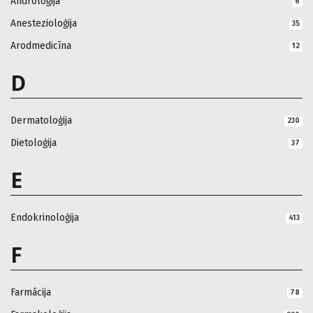
Androloģija
6
Anestezioloģija
35
Arodmedicīna
12
D
Dermatoloģija
230
Dietoloģija
37
E
Endokrinoloģija
413
F
Farmācija
78