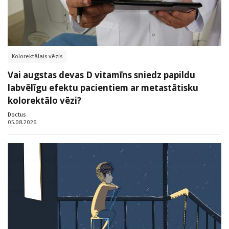
Kolorektālais vēzis
Vai augstas devas D vitamīns sniedz papildu
labvēlīgu efektu pacientiem ar metastātisku
kolorektālo vēzi?
Doctus
05.08.2026.