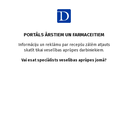
Ienākt
PORTĀLS ĀRSTIEM UN FARMACEITIEM
Informāciju un reklāmu par recepšu zālēm atļauts
skatīt tikai veselības aprūpes darbiniekiem.
Slimību profilakse
Vai esat speciālists veselības aprūpes jomā?