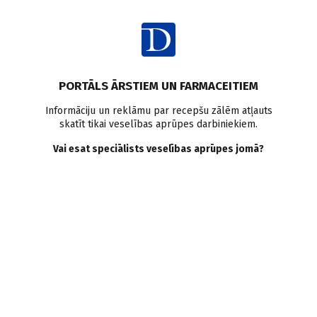
Ienākt
PORTĀLS ĀRSTIEM UN FARMACEITIEM
Informāciju un reklāmu par recepšu zālēm atļauts
skatīt tikai veselības aprūpes darbiniekiem.
Diurētiķi
Vai esat speciālists veselības aprūpes jomā?